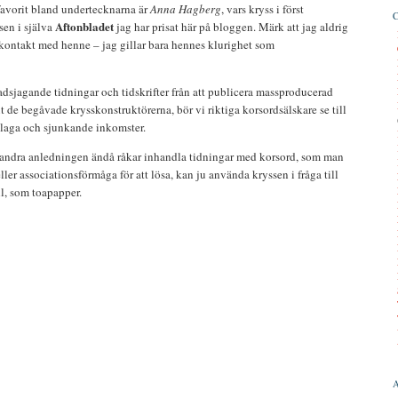
 favorit bland undertecknarna är
Anna Hagberg
, vars kryss i först
Aftonbladet
 sen i själva
jag har prisat här på bloggen. Märk att jag aldrig
 kontakt med henne – jag gillar bara hennes klurighet som
adsjagande tidningar och tidskrifter från att publicera massproducerad
ut de begåvade krysskonstruktörerna, bör vi riktiga korsordsälskare se till
pplaga och sjunkande inkomster.
 andra anledningen ändå råkar inhandla tidningar med korsord, som man
ler associationsförmåga för att lösa, kan ju använda kryssen i fråga till
l, som toapapper.