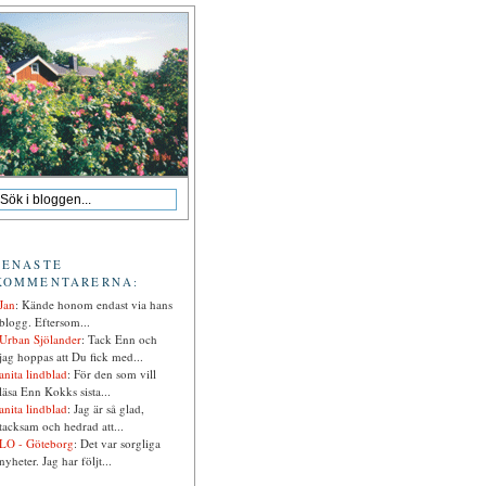
SENASTE
KOMMENTARERNA:
Jan
: Kände honom endast via hans
blogg. Eftersom...
Urban Sjölander
: Tack Enn och
jag hoppas att Du fick med...
anita lindblad
: För den som vill
läsa Enn Kokks sista...
anita lindblad
: Jag är så glad,
tacksam och hedrad att...
LO - Göteborg
: Det var sorgliga
nyheter. Jag har följt...