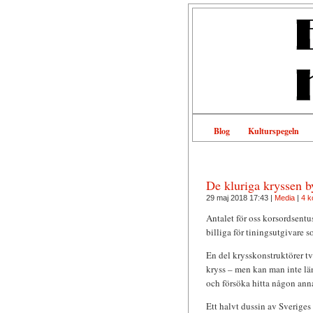
Blog
Kulturspegeln
De kluriga kryssen by
29 maj 2018 17:43 |
Media
|
4 k
Antalet för oss korsordsentu
billiga för tiningsutgivare s
En del krysskonstruktörer tv
kryss – men kan man inte läng
och försöka hitta någon anna
Ett halvt dussin av Sverige