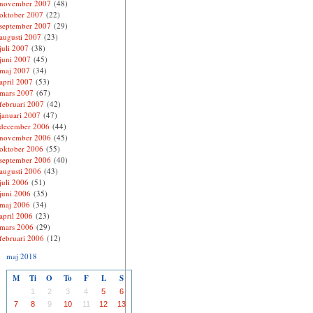
november 2007
(48)
oktober 2007
(22)
september 2007
(29)
augusti 2007
(23)
juli 2007
(38)
juni 2007
(45)
maj 2007
(34)
april 2007
(53)
mars 2007
(67)
februari 2007
(42)
januari 2007
(47)
december 2006
(44)
november 2006
(45)
oktober 2006
(55)
september 2006
(40)
augusti 2006
(43)
juli 2006
(51)
juni 2006
(35)
maj 2006
(34)
april 2006
(23)
mars 2006
(29)
februari 2006
(12)
maj 2018
M
Ti
O
To
F
L
S
1
2
3
4
5
6
7
8
9
10
11
12
13