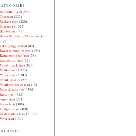
CATEGORIES:
Barnkultur
(
rss
) (928)
Citat
(
rss
) (227)
Deckare
(
rss
) (220)
Film
(
rss
) (1 023)
Handel
(
rss
) (47)
Helga Henschens Vänner
(
rss
)
(37)
I skottgluggen
(
rss
) (69)
Konst & museum
(
rss
) (154)
Korta meningar
(
rss
) (56)
Last chorus
(
rss
) (37)
Mat & dryck
(
rss
) (823)
Media
(
rss
) (1 377)
Musik
(
rss
) (2 303)
Politik
(
rss
) (3 432)
Politikerhistorier
(
rss
) (13)
Prosa & lyrik
(
rss
) (596)
Resor
(
rss
) (315)
Serier
(
rss
) (241)
Teater
(
rss
) (380)
Trädgård
(
rss
) (400)
Ur dagboken
(
rss
) (2 123)
Varia
(
rss
) (129)
ARCHIVES: