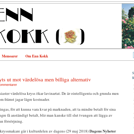
Memoarer
Om Enn Kokk
ts ut mot värdelösa men billiga alternativ
ommentarer
siaster värdelösa kryss ökar lavinartat. De är ointelligenta och grunda men
om främst jagar lägre kostnader.
ingas, för att kunna vara kvar på marknaden, att ta mindre betalt för sina
re få anständigt betalt, blir man kanske till slut tvungen att lägga av
n försörjning.
Dagens Nyheter
s kryssmakare går i kulturdelen av dagens (29 maj 2018)