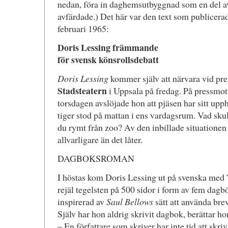
nedan, föra in daghemsutbyggnad som en del av
avfärdade.) Det här var den text som publicera
februari 1965:
Doris Lessing främmande
för svensk könsrollsdebatt
Doris Lessing
kommer själv att närvara vid pr
Stadsteatern
i Uppsala på fredag. På pressmo
torsdagen avslöjade hon att pjäsen har sitt upph
tiger stod på mattan i ens vardagsrum. Vad sku
du rymt från zoo? Av den inbillade situationen 
allvarligare än det låter.
DAGBOKSROMAN
I höstas kom Doris Lessing ut på svenska med 
rejäl tegelsten på 500 sidor i form av fem dagb
inspirerad av
Saul Bellows
sätt att använda brev
Själv har hon aldrig skrivit dagbok, berättar ho
– En författare som skriver har inte tid att skri