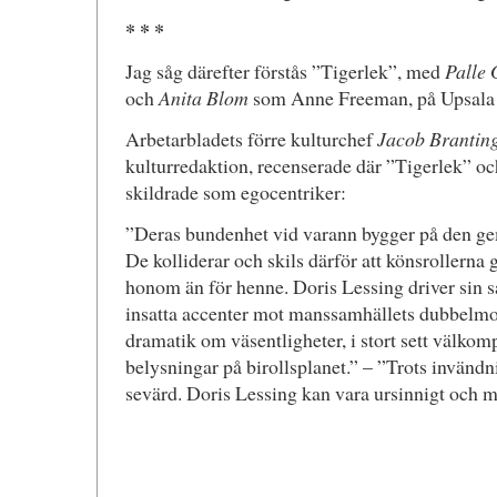
* * *
Jag såg därefter förstås ”Tigerlek”, med
Palle 
och
Anita Blom
som Anne Freeman, på Upsala s
Arbetarbladets förre kulturchef
Jacob Brantin
kulturredaktion, recenserade där ”Tigerlek” o
skildrade som egocentriker:
”Deras bundenhet vid varann bygger på den 
De kolliderar och skils därför att könsrollerna g
honom än för henne. Doris Lessing driver sin s
insatta accenter mot manssamhällets dubbelm
dramatik om väsentligheter, i stort sett välk
belysningar på birollsplanet.” – ”Trots invändn
sevärd. Doris Lessing kan vara ursinnigt och me