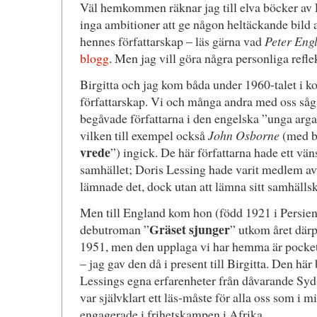
Väl hemkommen räknar jag till elva böcker av L
inga ambitioner att ge någon heltäckande bild a
hennes författarskap – läs gärna vad
Peter Eng
blogg
. Men jag vill göra några personliga refle
Birgitta och jag kom båda under 1960-talet i 
författarskap. Vi och många andra med oss så
begåvade författarna i den engelska ”unga arga”
vilken till exempel också
John Osborne
(med b
vrede
”) ingick. De här författarna hade ett vän
samhället; Doris Lessing hade varit medlem a
lämnade det, dock utan att lämna sitt samhällsk
Men till England kom hon (född 1921 i Persie
Gräset sjunger
debutroman ”
” utkom året därp
1951, men den upplaga vi har hemma är pock
– jag gav den då i present till Birgitta. Den h
Lessings egna erfarenheter från dåvarande Sy
var självklart ett läs-måste för alla oss som i m
engagerade i frihetskampen i Afrika.