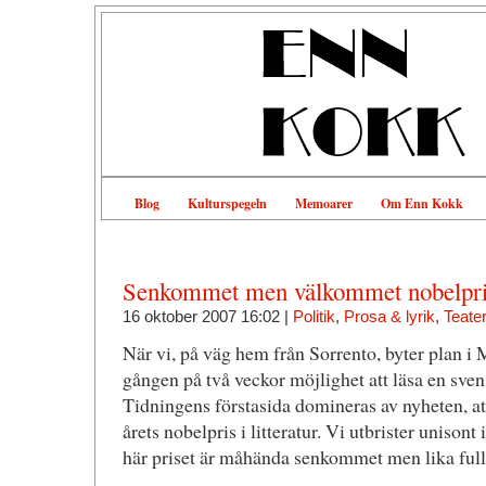
Blog
Kulturspegeln
Memoarer
Om Enn Kokk
Senkommet men välkommet nobelpris 
16 oktober 2007 16:02 |
Politik
,
Prosa & lyrik
,
Teate
När vi, på väg hem från Sorrento, byter plan i M
gången på två veckor möjlighet att läsa en sven
Tidningens förstasida domineras av nyheten, a
årets nobelpris i litteratur. Vi utbrister unisont
här priset är måhända senkommet men lika ful