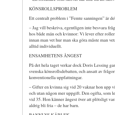
KÖNSROLLSPROBLEM
Ett centralt problem i ”Femte sanningen” är de
– Jag vill beskriva, egentligen inte besvara fr
hos både män och kvinnor: Vi lever efter rolle
innan man vet hur man ska göra måste man veta
alltid individuellt.
ENSAMHETENS ÅNGEST
På det hela taget verkar dock Doris Lessing g
svenska könsrollsdebatten, och ansatt av frågor 
konventionella uppfattningar.
– Gifter en kvinna sig vid 20 vaknar hon upp 
och utan någon mer uppgift. Den ogifta, som le
vid 35. Hon känner ångest över att plötsligt v
aldrig bli fria – de har barn.
BANNLYS KÄRLEK