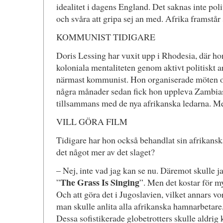
idealitet i dagens England. Det saknas inte pol
och svåra att gripa sej an med. Afrika framstår 
KOMMUNIST TIDIGARE
Doris Lessing har vuxit upp i Rhodesia, där ho
koloniala mentaliteten genom aktivt politiskt a
närmast kommunist. Hon organiserade möten och
några månader sedan fick hon uppleva Zambias 
tillsammans med de nya afrikanska ledarna. Me
VILL GÖRA FILM
Tidigare har hon också behandlat sin afrikanska
det något mer av det slaget?
– Nej, inte vad jag kan se nu. Däremot skulle ja
The Grass Is Singing
”
”. Men det kostar för my
Och att göra det i Jugoslavien, vilket annars vo
man skulle anlita alla afrikanska hamnarbetare, 
Dessa sofistikerade globetrotters skulle aldrig