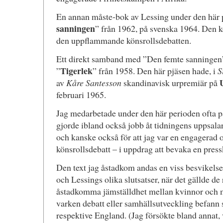
En annan måste-bok av Lessing under den här 
sanningen
” från 1962, på svenska 1964. Den ko
den uppflammande könsrollsdebatten.
Ett direkt samband med ”Den femte sanningen”
Tigerlek
”
” från 1958. Den här pjäsen hade, i
S
av
Kåre Santesson
skandinavisk urpremiär på
februari 1965.
Jag medarbetade under den här perioden ofta 
gjorde ibland också jobb åt tidningens uppsalar
och kanske också för att jag var en engagerad o
könsrollsdebatt – i uppdrag att bevaka en pres
Den text jag åstadkom andas en viss besvikelse –
och Lessings olika slutsatser, när det gällde de 
åstadkomma jämställdhet mellan kvinnor och m
varken debatt eller samhällsutveckling befann 
respektive England. (Jag försökte bland annat, 