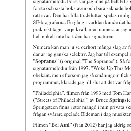
signaturmelodi. Först var jag inne på helt fel sp
första och sista bokstaven och bara saknade bo
rätt svar: Den här lilla trudelutten spelas rimli
SF-biograferna. En gång i världen kunde det hän
praktiskt taget varje kväll, men numera är jag n
helt enkelt inte hört den här signaturen.
Numera kan man ju se oerhört många slag av fi
där är jag ganska selektiv. Jag har till exempel a
Sopranos
”
” (i original ”The Sopranos”). Så fö
signaturmelodin från 1997, ”Woke Up This M
obekant, men eftersom jag så småningom fick va
programmet, klarade jag till slut att det var f
”Philadelphia”, filmen från 1993 med Tom H
Springste
(”Streets of Philadelphia”) av Bruce
Springsteen finns i stor mängd i min privata sk
frågan svårare spelade Eldeman i dag musikt
Ami
Filmen ”Bel
” (från 2012) har jag aldrig s