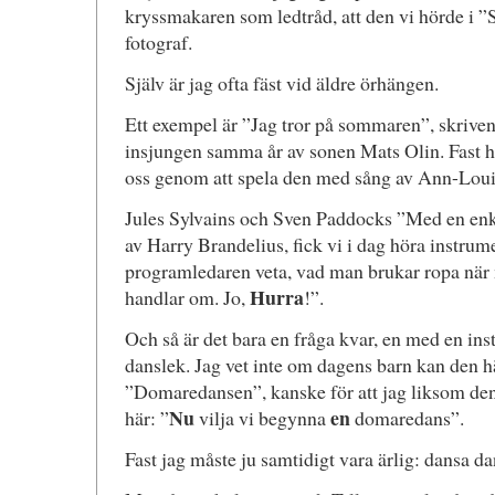
kryssmakaren som ledtråd, att den vi hörde i 
fotograf.
Själv är jag ofta fäst vid äldre örhängen.
Ett exempel är ”Jag tror på sommaren”, skrive
insjungen samma år av sonen Mats Olin. Fast h
oss genom att spela den med sång av Ann-Lou
Jules Sylvains och Sven Paddocks ”Med en enk
av Harry Brandelius, fick vi i dag höra instrume
programledaren veta, vad man brukar ropa när
Hurra
handlar om. Jo,
!”.
Och så är det bara en fråga kvar, en med en ins
danslek. Jag vet inte om dagens barn kan den h
”Domaredansen”, kanske för att jag liksom den 
Nu
en
här: ”
vilja vi begynna
domaredans”.
Fast jag måste ju samtidigt vara ärlig: dansa da