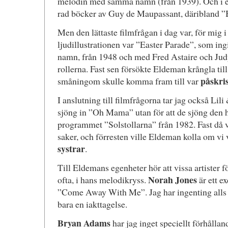
melodin med samma namn (från 1939). Och i en
rad böcker av Guy de Maupassant, däribland ”
Men den lättaste filmfrågan i dag var, för mig i 
ljudillustrationen var ”Easter Parade”, som in
namn, från 1948 och med Fred Astaire och Jud
rollerna. Fast sen försökte Eldeman krångla till 
påskri
småningom skulle komma fram till var
I anslutning till filmfrågorna tar jag också Lili
sjöng in ”Oh Mama” utan för att de sjöng den h
programmet ”Solstollarna” från 1982. Fast då v
saker, och förresten ville Eldeman kolla om vi v
systrar
.
Till Eldemans egenheter hör att vissa artister
Norah Jones
ofta, i hans melodikryss.
är ett e
”Come Away With Me”. Jag har ingenting alls 
bara en iakttagelse.
Bryan Adams
har jag inget speciellt förhållan