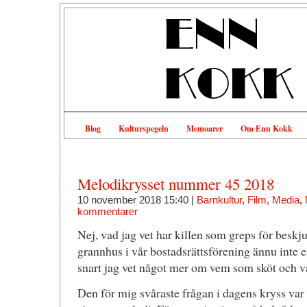
Blog
Kulturspegeln
Memoarer
Om Enn Kokk
Melodikrysset nummer 45 2018
10 november 2018 15:40 |
Barnkultur
,
Film
,
Media
,
kommentarer
Nej, vad jag vet har killen som greps för beskju
grannhus i vår bostadsrättsförening ännu inte 
snart jag vet något mer om vem som sköt och va
Den för mig svåraste frågan i dagens kryss var