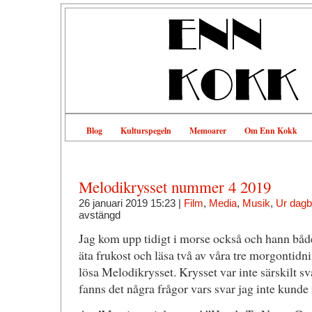
Blog
Kulturspegeln
Memoarer
Om Enn Kokk
Melodikrysset nummer 4 2019
26 januari 2019 15:23 |
Film
,
Media
,
Musik
,
Ur dag
avstängd
Jag kom upp tidigt i morse också och hann bå
äta frukost och läsa två av våra tre morgontidni
lösa Melodikrysset. Krysset var inte särskilt s
fanns det några frågor vars svar jag inte kunde u