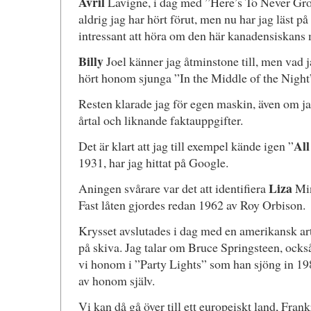
Avril
Lavigne, i dag med ”Here’s To Never Gro
aldrig jag har hört förut, men nu har jag läst på 
intressant att höra om den här kanadensiskans
Billy
Joel känner jag åtminstone till, men vad ja
hört honom sjunga ”In the Middle of the Night
Resten klarade jag för egen maskin, även om ja
årtal och liknande faktauppgifter.
All
Det är klart att jag till exempel kände igen ”
1931, har jag hittat på Google.
Liza
Aningen svårare var det att identifiera
Min
Fast låten gjordes redan 1962 av Roy Orbison.
Krysset avslutades i dag med en amerikansk arti
på skiva. Jag talar om Bruce Springsteen, ocks
vi honom i ”Party Lights” som han sjöng in 19
av honom själv.
Vi kan då gå över till ett europeiskt land, Fran