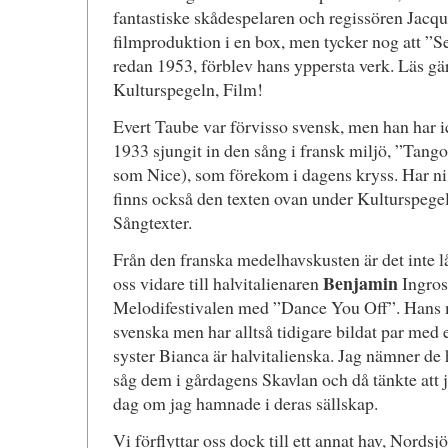
fantastiske skådespelaren och regissören Jacq
filmproduktion i en box, men tycker nog att ”S
redan 1953, förblev hans yppersta verk. Läs g
Kulturspegeln, Film!
Evert Taube var förvisso svensk, men han har i
1933 sjungit in den sång i fransk miljö, ”Tango
som Nice), som förekom i dagens kryss. Har ni l
finns också den texten ovan under Kulturspegel
Sångtexter.
Från den franska medelhavskusten är det inte lång
Benjamin
oss vidare till halvitalienaren
Ingros
Melodifestivalen med ”Dance You Off”. Hans 
svenska men har alltså tidigare bildat par med 
syster Bianca är halvitalienska. Jag nämner de 
såg dem i gårdagens Skavlan och då tänkte att ja
dag om jag hamnade i deras sällskap.
Vi förflyttar oss dock till ett annat hav, Nordsjö