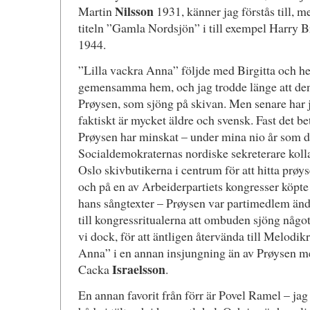
Nilsson
Martin
1931, känner jag förstås till, 
titeln ”Gamla Nordsjön” i till exempel Harry B
1944.
”Lilla vackra Anna” följde med Birgitta och he
gemensamma hem, och jag trodde länge att den
Prøysen, som sjöng på skivan. Men senare har ja
faktiskt är mycket äldre och svensk. Fast det bet
Prøysen har minskat – under mina nio år som 
Socialdemokraternas nordiske sekreterare kolla
Oslo skivbutikerna i centrum för att hitta prøy
och på en av Arbeiderpartiets kongresser köpte
hans sångtexter – Prøysen var partimedlem ända
till kongressritualerna att ombuden sjöng något
vi dock, för att äntligen återvända till Melodik
Anna” i en annan insjungning än av Prøysen m
Israelsson
Cacka
.
En annan favorit från förr är Povel Ramel – jag