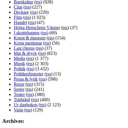
Barnkultur
(
rss
) (928)
Citat
(
rss
) (227)
Deckare
(
rss
) (220)
Film
(
rss
) (1 023)
Handel
(
rss
) (47)
Helga Henschens Vänner
(
rss
) (37)
I skottgluggen
(
rss
) (69)
Konst & museum
(
rss
) (154)
Korta meningar
(
rss
) (56)
Last chorus
(
rss
) (37)
Mat & dryck
(
rss
) (823)
Media
(
rss
) (1 377)
Musik
(
rss
) (2 303)
Politik
(
rss
) (3 432)
Politikerhistorier
(
rss
) (13)
Prosa & lyrik
(
rss
) (596)
Resor
(
rss
) (315)
Serier
(
rss
) (241)
Teater
(
rss
) (380)
Trädgård
(
rss
) (400)
Ur dagboken
(
rss
) (2 123)
Varia
(
rss
) (129)
Archives: