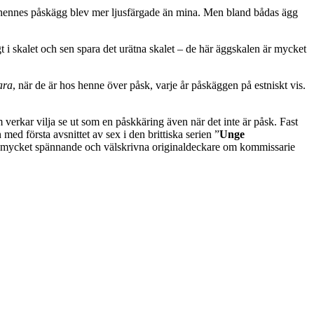
 att hennes påskägg blev mer ljusfärgade än mina. Men bland bådas ägg
gt i skalet och sen spara det urätna skalet – de här äggskalen är mycket
ara
, när de är hos henne över påsk, varje år påskäggen på estniskt vis.
verkar vilja se ut som en påskkäring även när det inte är påsk. Fast
med första avsnittet av sex i den brittiska serien ”
Unge
– mycket spännande och välskrivna originaldeckare om kommissarie