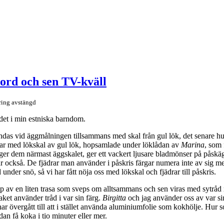
bord och sen TV-kväll
ing avstängd
 det i min estniska barndom.
nvändas vid äggmålningen tillsammans med skal från gul lök, det senare
sar med lökskal av gul lök, hopsamlade under löklådan av
Marina
, som 
ger dem närmast äggskalet, ger ett vackert ljusare bladmönser på påsk
r också. De fjädrar man använder i påskris färgar numera inte av sig 
nder snö, så vi har fått nöja oss med lökskal och fjädrar till påskris.
lp av en liten trasa som sveps om alltsammans och sen viras med sytråd r
ket använder tråd i var sin färg.
Birgitta
och jag använder oss av var si
har övergått till att i stället använda aluminiumfolie som kokhölje. Hur 
n få koka i tio minuter eller mer.