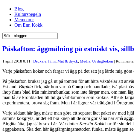
Blog
Kulturspegeln
Memoarer
Om Enn Kokk
Påskafton: äggmålning på estniskt vis, sill
1 april 2018 0:11 |
Deckare
,
Film
,
Mat & dryck
,
Media
,
Ur dagboken
|
Kommenter
Varje påskafton kokar och färgar vi ägg på det sätt jag lärde mig göra
På påskafton brukar jag gå ut på tomten för att hitta växtdelar att a
Estland.
Birgitta
fick, när hon var på
Coop
och handlade, två plastpå
ihop finns blad från miniormbunkar, som inte färgar men, om man läg
man få av kronbladen till tidiga vårblommor som krokus. Albark färga
experimentera, prova sig fram. Men i år ligger vår trädgård i Öregrund u
Varje sådant här ägg måste man göra ett separat litet paket av med hjä
samma kokgryta, är det ett bra knep att de som gör såna här små äggpa
Birgitta åtta, jag själv sex i år. Vår dotter
Kerstin Kokk
har för sin del 
äggpaketen. Ska den här äggfärgningsmetoden funka, måste äggen seda