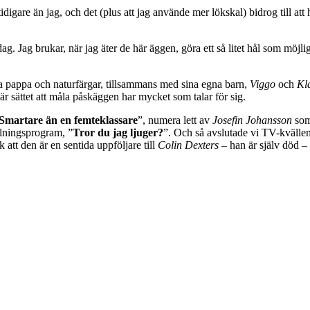
e tidigare än jag, och det (plus att jag använde mer lökskal) bidrog till
ag. Jag brukar, när jag äter de här äggen, göra ett så litet hål som möjli
niska pappa och naturfärgar, tillsammans med sina egna barn,
Viggo
och
Kl
här sättet att måla påskäggen har mycket som talar för sig.
Smartare än en femteklassare
”, numera lett av
Josefin Johansson
som 
lningsprogram, ”
Tror du jag ljuger?
”. Och så avslutade vi TV-kvällen 
 att den är en sentida uppföljare till
Colin Dexters
– han är själv död 