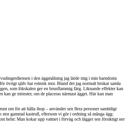
 huvudingrediensen i den äggmålning jag lärde mig i min barndoms
för övrigt själv har estnisk mor. Bland det jag normalt brukar samla
äggen, som lökskalen ger en brunflammig färg. Liknande effekter kan
men kan ge mönster, om de placeras närmast ägget. Här kan man
unt om för att hålla ihop – använder sen flera personer samtidigt
n stor gammal kastrull, eftersom vi gör i ordning så många ägg:
som helst: Man kokar upp vattnet i förväg och lägger sen försiktigt ner