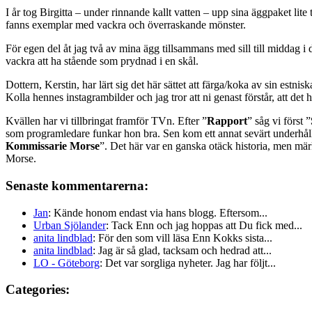
I år tog Birgitta – under rinnande kallt vatten – upp sina äggpaket lit
fanns exemplar med vackra och överraskande mönster.
För egen del åt jag två av mina ägg tillsammans med sill till middag i d
vackra att ha stående som prydnad i en skål.
Dottern, Kerstin, har lärt sig det här sättet att färga/koka av sin est
Kolla hennes instagrambilder och jag tror att ni genast förstår, att det 
Kvällen har vi tillbringat framför TVn. Efter ”
Rapport
” såg vi först ”
som programledare funkar hon bra. Sen kom ett annat sevärt underhål
Kommissarie Morse
”. Det här var en ganska otäck historia, men märk
Morse.
Senaste kommentarerna:
Jan
: Kände honom endast via hans blogg. Eftersom...
Urban Sjölander
: Tack Enn och jag hoppas att Du fick med...
anita lindblad
: För den som vill läsa Enn Kokks sista...
anita lindblad
: Jag är så glad, tacksam och hedrad att...
LO - Göteborg
: Det var sorgliga nyheter. Jag har följt...
Categories: