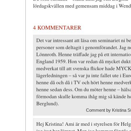
lördagskvällen med gemensam middag i Wende
4 KOMMENTARER
Det var intressant att läsa om seminariet ni 
personer som deltagit i genomförandet. Jag 
Lönnroth. Henne träffade jag på ett internati
England 1959. Hon var redan då mycket dukt
medverkat till att svenska flickor hade MYC
lägerledningen – så var ju inte fallet ute i Eur
henne då och då i TV och hört henne medverka 
henne sedan dess. Om du möter henne – häls
förmodan skulle komma ihåg mig så kände h
Berglund).
Comment by Kristina S
Hej Kristina! Ami är med i styrelsen för He
jag just har lämnat. Men jag kommer förstås 