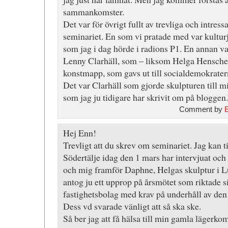
sammankomster.
Det var för övrigt fullt av trevliga och intres
seminariet. En som vi pratade med var kultur
som jag i dag hörde i radions P1. En annan v
Lenny Clarhäll, som – liksom Helga Henschen 
konstmapp, som gavs ut till socialdemokrate
Det var Clarhäll som gjorde skulpturen till 
som jag ju tidigare har skrivit om på bloggen.
Comment by
Hej Enn!
Trevligt att du skrev om seminariet. Jag kan t
Södertälje idag den 1 mars har intervjuat och
och mig framför Daphne, Helgas skulptur i Lu
antog ju ett upprop på årsmötet som riktade s
fastighetsbolag med krav på underhåll av de
Dess vd svarade vänligt att så ska ske.
Så ber jag att få hälsa till min gamla lägerkom