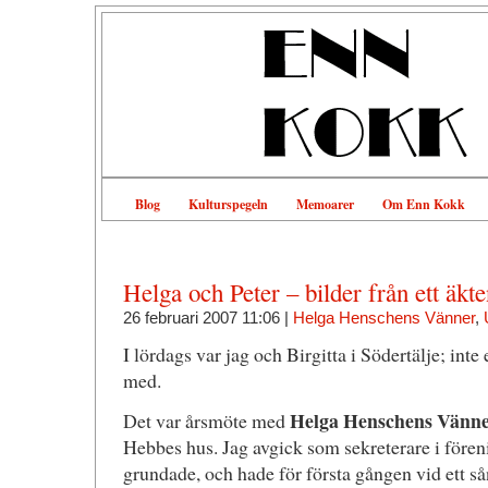
Blog
Kulturspegeln
Memoarer
Om Enn Kokk
Helga och Peter – bilder från ett äkt
26 februari 2007 11:06 |
Helga Henschens Vänner
,
I lördags var jag och Birgitta i Södertälje; int
med.
Helga Henschens Vänn
Det var årsmöte med
Hebbes hus. Jag avgick som sekreterare i före
grundade, och hade för första gången vid ett sån