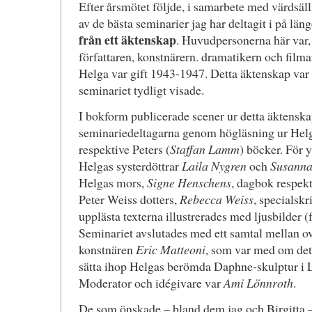
Efter årsmötet följde, i samarbete med värdsäl
av de bästa seminarier jag har deltagit i på län
från ett äktenskap
. Huvudpersonerna här var,
författaren, konstnärern. dramatikern och film
Helga var gift 1943-1947. Detta äktenskap var l
seminariet tydligt visade.
I bokform publicerade scener ur detta äktenska
seminariedeltagarna genom högläsning ur Helg
respektive Peters (
Staffan Lamm
) böcker. För y
Helgas systerdöttrar
Laila Nygren
och
Susanna
Helgas mors,
Signe Henschens
, dagbok respek
Peter Weiss dotters,
Rebecca Weiss
, specialskr
upplästa texterna illustrerades med ljusbilder (
Seminariet avslutades med ett samtal mellan 
konstnären
Eric Matteoni
, som var med om det 
sätta ihop Helgas berömda Daphne-skulptur i Lu
Moderator och idégivare var
Ami Lönnroth
.
De som önskade – bland dem jag och Birgitta –