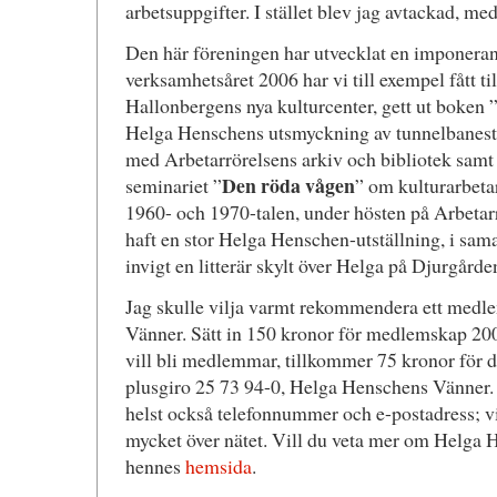
arbetsuppgifter. I stället blev jag avtackad, med
Den här föreningen har utvecklat en imponeran
verksamhetsåret 2006 har vi till exempel fått ti
Hallonbergens nya kulturcenter, gett ut boken 
Helga Henschens utsmyckning av tunnelbanesta
med Arbetarrörelsens arkiv och bibliotek samt
Den röda vågen
seminariet ”
” om kulturarbeta
1960- och 1970-talen, under hösten på Arbetarr
haft en stor Helga Henschen-utställning, i sa
invigt en litterär skylt över Helga på Djurgård
Jag skulle vilja varmt rekommendera ett med
Vänner. Sätt in 150 kronor för medlemskap 2007
vill bli medlemmar, tillkommer 75 kronor för 
plusgiro 25 73 94-0, Helga Henschens Vänner
helst också telefonnummer och e-postadress; 
mycket över nätet. Vill du veta mer om Helga 
hennes
hemsida
.