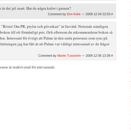
är det jul snart. Har de några kulor i grenen?
Comment by
Enn Kokk
— 2009 12 04 22:03
#
n ”Rösta! Om PR, prylar och påverkan” är läsvärd. Noterade nämligen
 boken till ett förmånligt pris. Och eftersom du rekommenderar boken så
 den. Intressant för övrigt att Palme är den enda personen som syns på
ttningen jag har fått är att Palme var väldigt intresserad av de frågor
Comment by
Martin Tunström
— 2009 12 06 13:39
#
nen är inaktiverad för närvarande.