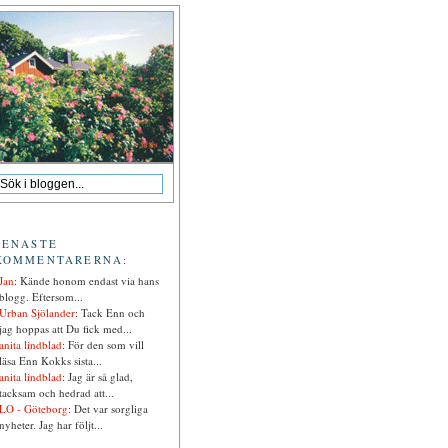
SENASTE
KOMMENTARERNA:
Jan
: Kände honom endast via hans
blogg. Eftersom...
Urban Sjölander
: Tack Enn och
jag hoppas att Du fick med...
anita lindblad
: För den som vill
läsa Enn Kokks sista...
anita lindblad
: Jag är så glad,
tacksam och hedrad att...
LO - Göteborg
: Det var sorgliga
nyheter. Jag har följt...