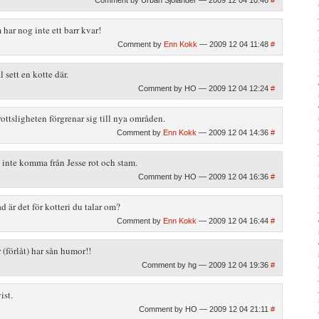
Comment by Urban Sjölander — 2009 12 04 10:46
#
har nog inte ett barr kvar!
Comment by
Enn Kokk
— 2009 12 04 11:48
#
 sett en kotte där.
Comment by HO — 2009 12 04 12:24
#
ottsligheten förgrenar sig till nya områden.
Comment by
Enn Kokk
— 2009 12 04 14:36
#
 inte komma från Jesse rot och stam.
Comment by HO — 2009 12 04 16:36
#
 är det för kotteri du talar om?
Comment by
Enn Kokk
— 2009 12 04 16:44
#
 (förlåt) har sån humor!!
Comment by hg — 2009 12 04 19:36
#
ist.
Comment by HO — 2009 12 04 21:11
#