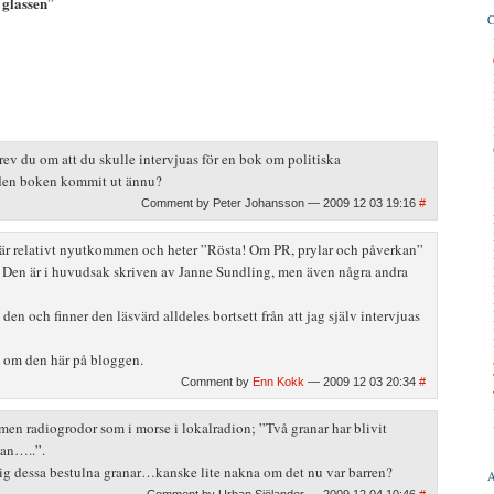
 glassen
”
ev du om att du skulle intervjuas för en bok om politiska
den boken kommit ut ännu?
Comment by Peter Johansson — 2009 12 03 19:16
#
 är relativt nyutkommen och heter ”Rösta! Om PR, prylar och påverkan”
. Den är i huvudsak skriven av Janne Sundling, men även några andra
 den och finner den läsvärd alldeles bortsett från att jag själv intervjuas
 om den här på bloggen.
Comment by
Enn Kokk
— 2009 12 03 20:34
#
 men radiogrodor som i morse i lokalradion; ”Två granar har blivit
an…..”.
sig dessa bestulna granar…kanske lite nakna om det nu var barren?