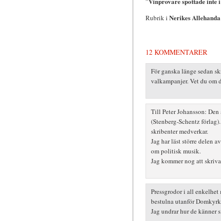
Vinprovare spottade inte i
”
Nerikes Allehanda
Rubrik i
12 KOMMENTARER
För ganska länge sedan skr
valkampanjer. Vet du om 
Till Peter Johansson: Den
(Stenberg-Schentz förlag)
skribenter medverkar.
Jag har läst större delen av
om politisk musik.
Jag kommer nog att skriva
Pressgrodor i all enkelhet
bestulna utanför Domkyrk
Jag undrar hur de känner 