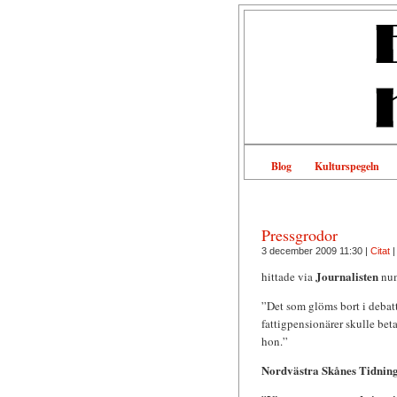
Blog
Kulturspegeln
Pressgrodor
3 december 2009 11:30 |
Citat
Journalisten
hittade via
num
”Det som glöms bort i debatt
fattigpensionärer skulle beta
hon.”
Nordvästra Skånes Tidnin