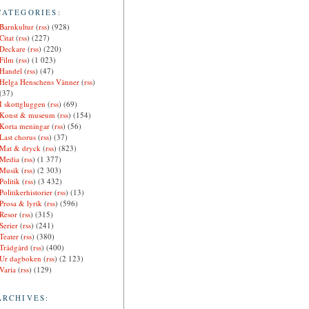
CATEGORIES:
Barnkultur
(
rss
) (928)
Citat
(
rss
) (227)
Deckare
(
rss
) (220)
Film
(
rss
) (1 023)
Handel
(
rss
) (47)
Helga Henschens Vänner
(
rss
)
(37)
I skottgluggen
(
rss
) (69)
Konst & museum
(
rss
) (154)
Korta meningar
(
rss
) (56)
Last chorus
(
rss
) (37)
Mat & dryck
(
rss
) (823)
Media
(
rss
) (1 377)
Musik
(
rss
) (2 303)
Politik
(
rss
) (3 432)
Politikerhistorier
(
rss
) (13)
Prosa & lyrik
(
rss
) (596)
Resor
(
rss
) (315)
Serier
(
rss
) (241)
Teater
(
rss
) (380)
Trädgård
(
rss
) (400)
Ur dagboken
(
rss
) (2 123)
Varia
(
rss
) (129)
ARCHIVES: