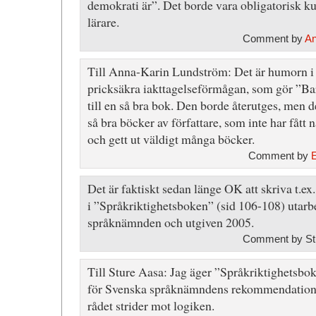
demokrati är”. Det borde vara obligatorisk kur
lärare.
Comment by
An
Till Anna-Karin Lundström: Det är humorn 
pricksäkra iakttagelseförmågan, som gör ”Bar
till en så bra bok. Den borde återutges, men d
så bra böcker av författare, som inte har fått 
och gett ut väldigt många böcker.
Comment by
Det är faktiskt sedan länge OK att skriva t.ex.
i ”Språkriktighetsboken” (sid 106-108) utarb
språknämnden och utgiven 2005.
Comment by St
Till Sture Aasa: Jag äger ”Språkriktighetsbok
för Svenska språknämndens rekommendation 
rådet strider mot logiken.