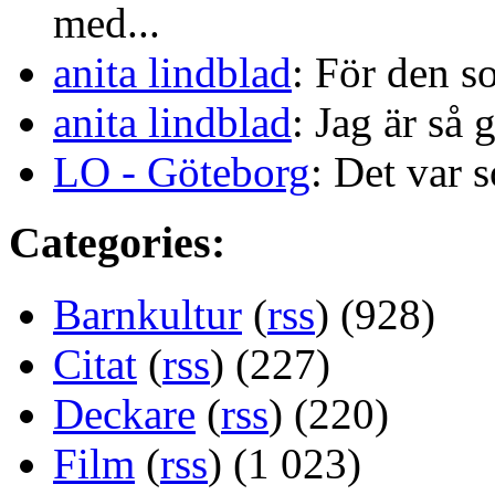
med...
anita lindblad
: För den s
anita lindblad
: Jag är så 
LO - Göteborg
: Det var s
Categories:
Barnkultur
(
rss
) (928)
Citat
(
rss
) (227)
Deckare
(
rss
) (220)
Film
(
rss
) (1 023)