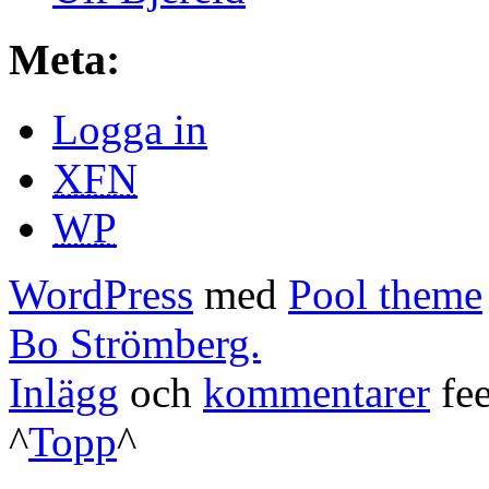
Meta:
Logga in
XFN
WP
WordPress
med
Pool theme
Bo Strömberg.
Inlägg
och
kommentarer
fee
^
Topp
^