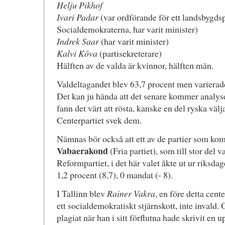
Helju Pikhof
Ivari Padar
(var ordförande för ett landsbygds
Socialdemokraterna, har varit minister)
Indrek Saar
(har varit minister)
Kalvi Kõva
(partisekreterare)
Hälften av de valda är kvinnor, hälften män.
Valdeltagandet blev 63,7 procent men varierad
Det kan ju hända att det senare kommer analyse
fann det värt att rösta, kanske en del ryska välj
Centerpartiet svek dem.
Nämnas bör också att ett av de partier som kom i
Vabaerakond
(Fria partiet), som till stor del v
Reformpartiet, i det här valet åkte ut ur riksdag
1,2 procent (8,7), 0 mandat (- 8).
I Tallinn blev
Rainer Vakra
, en före detta cen
ett socialdemokratiskt stjärnskott, inte invald.
plagiat när han i sitt förflutna hade skrivit en u