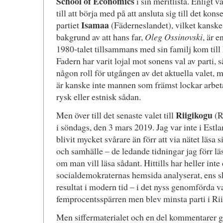
School of Economics
i sin meritlista. Enligt v
till att börja med på att ansluta sig till det kon
Isamaa
partiet
(Fäderneslandet), vilket kanske
bakgrund av att hans far,
Oleg Ossinovski
, är e
1980-talet tillsammans med sin familj kom till
Fadern har varit lojal mot sonens val av parti, s
någon roll för utgången av det aktuella valet,
är kanske inte mannen som främst lockar arbeta
rysk eller estnisk sådan.
Riigikogu
Men över till det senaste valet till
(R
i söndags, den 3 mars 2019. Jag var inte i Estl
blivit mycket svårare än förr att via nätet läsa s
och samhälle – de ledande tidningar jag förr läs
om man vill läsa sådant. Hittills har heller inte
socialdemokraternas hemsida analyserat, ens sk
resultat i modern tid – i det nyss genomförda va
femprocentsspärren men blev minsta parti i Ri
Men siffermaterialet och en del kommentarer går