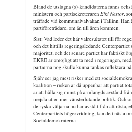
Bland de utslagna (s)-kandidaterna fanns också
ministern och partisekreteraren
Eiki Nestor
, so
träffade vid kommunalvalvakan i Tallinn. Han 
partiföreträdare, om än till åren kommen.
Sist: Vad leder det här valresultatet till för re
och det hittills regeringsledande Centerpartiet 
majoritet, och det senare partiet har faktiskt öp
EKRE är omöjligt att ta med i regeringen, med
partierna nog skulle kunna tänkas reflektera på
Själv ser jag mest risker med ett socialdemokrat
koalition – risken är då uppenbar att partiet tot
är att hålla sig minst på armlängds avstånd från
mejsla ut en mer vänsterlutande politik. Och o
de ryska väljarna nu har avstått från att rösta, 
Centerpartiets högervridning, kan de i nästa omg
Socialdemokraterna.