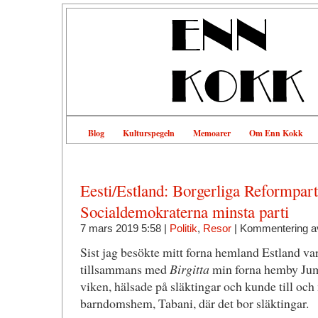
Blog
Kulturspegeln
Memoarer
Om Enn Kokk
Eesti/Estland: Borgerliga Reformpartie
Socialdemokraterna minsta parti
7 mars 2019 5:58 |
Politik
,
Resor
|
Kommentering a
Sist jag besökte mitt forna hemland Estland va
tillsammans med
Birgitta
min forna hemby Jumi
viken, hälsade på släktingar och kunde till och 
barndomshem, Tabani, där det bor släktingar.