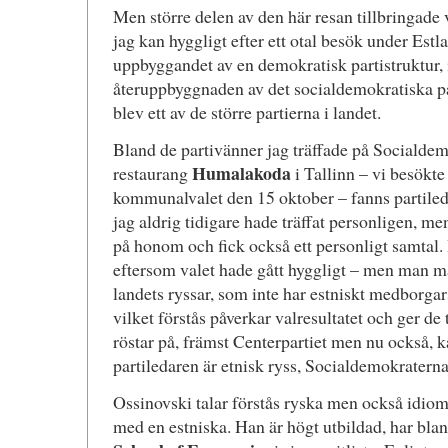
Men större delen av den här resan tillbringade v
jag kan hyggligt efter ett otal besök under Estl
uppbyggandet av en demokratisk partistruktur, i
återuppbyggnaden av det socialdemokratiska pa
blev ett av de större partierna i landet.
Bland de partivänner jag träffade på Socialde
Humalakoda
restaurang
i Tallinn – vi besökte
kommunalvalet den 15 oktober – fanns partile
jag aldrig tidigare hade träffat personligen, me
på honom och fick också ett personligt samtal.
eftersom valet hade gått hyggligt – men man mås
landets ryssar, som inte har estniskt medborgarsk
vilket förstås påverkar valresultatet och ger de
röstar på, främst Centerpartiet men nu också, k
partiledaren är etnisk ryss, Socialdemokraterna
Ossinovski talar förstås ryska men också idioma
med en estniska. Han är högt utbildad, har blan