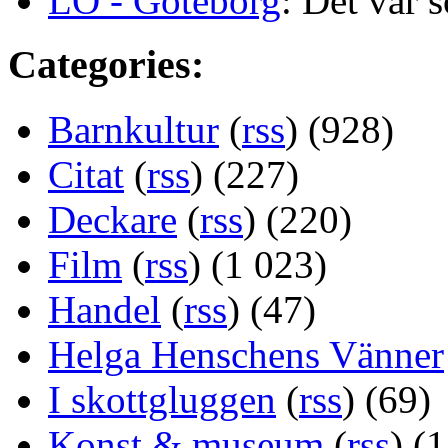
LO - Göteborg
: Det var s
Categories:
Barnkultur
(
rss
) (928)
Citat
(
rss
) (227)
Deckare
(
rss
) (220)
Film
(
rss
) (1 023)
Handel
(
rss
) (47)
Helga Henschens Vänner
I skottgluggen
(
rss
) (69)
Konst & museum
(
rss
) (