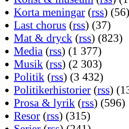
Korta meningar
(
rss
) (56
Last chorus
(
rss
) (37)
Mat & dryck
(
rss
) (823)
Media
(
rss
) (1 377)
Musik
(
rss
) (2 303)
Politik
(
rss
) (3 432)
Politikerhistorier
(
rss
) (1
Prosa & lyrik
(
rss
) (596)
Resor
(
rss
) (315)
Serier
(
rss
) (241)