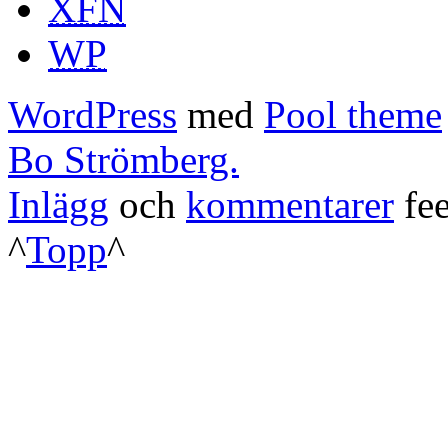
XFN
WP
WordPress
med
Pool theme
Bo Strömberg.
Inlägg
och
kommentarer
fee
^
Topp
^