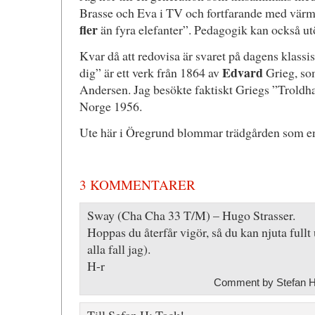
Brasse och Eva i TV och fortfarande med vär
fler
än fyra elefanter”. Pedagogik kan också utö
Kvar då att redovisa är svaret på dagens klassi
Edvard
dig” är ett verk från 1864 av
Grieg, som
Andersen. Jag besökte faktiskt Griegs ”Troldha
Norge 1956.
Ute här i Öregrund blommar trädgården som en 
3 KOMMENTARER
Sway (Cha Cha 33 T/M) – Hugo Strasser.
Hoppas du återfår vigör, så du kan njuta fullt u
alla fall jag).
H-r
Comment by Stefan H,