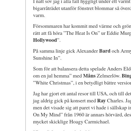
I natt sov jag i alla fall hyggligt under ett varmt
bigarråträdet utanför fönstret blommar så överd
varm.
Försommaren har kommit med värme och grönsk
rätt att få höra ”The Heat Is On” ur Eddie Mur
Hollywood
”.
Bard
På samma linje gick Alexander
och Army 
Sunshine In”.
Som för att balansera detta spelade Anders E
Måns
Bin
om en jul hemma” med
Zelmerlöw.
”White Christmas”, i en betydligt bättre versio
Jag har gjort ett antal resor till USA, och till de
Ray
jag aldrig gick på konsert med
Charles. Ja
men det visade sig att paret vi hade i sällskap i
On My Mind” från 1960 är annars hörvärd, des
mycket skicklige Hoagy Carmichael.