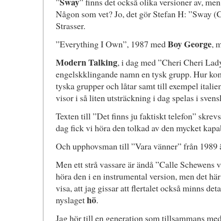
Sway
”
” finns det också olika versioner av, men 
Någon som vet? Jo, det gör Stefan H: ”Sway 
Strasser.
Boy George
”Everything I Own”, 1987 med
, 
Modern Talking
, i dag med ”Cheri Cheri Lady”
engelskklingande namn en tysk grupp. Hur komm
tyska grupper och låtar samt till exempel itali
visor i så liten utsträckning i dag spelas i sven
Texten till ”Det finns ju faktiskt telefon” skrev
dag fick vi höra den tolkad av den mycket kap
Och upphovsman till ”Vara vänner” från 1989 
Men ett strå vassare är ändå ”Calle Schewens va
höra den i en instrumental version, men det här
visa, att jag gissar att flertalet också minns det
hö
nyslaget
.
Jag hör till en generation som tillsammans me