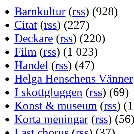
Barnkultur
(
rss
) (928)
Citat
(
rss
) (227)
Deckare
(
rss
) (220)
Film
(
rss
) (1 023)
Handel
(
rss
) (47)
Helga Henschens Vänner
I skottgluggen
(
rss
) (69)
Konst & museum
(
rss
) (
Korta meningar
(
rss
) (56
Last chorus
(
rss
) (37)