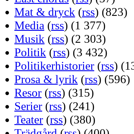
Mat & dryck
(
rss
) (823)
Media
(
rss
) (1 377)
Musik
(
rss
) (2 303)
Politik
(
rss
) (3 432)
Politikerhistorier
(
rss
) (1
Prosa & lyrik
(
rss
) (596)
Resor
(
rss
) (315)
Serier
(
rss
) (241)
Teater
(
rss
) (380)
Trädgård
(
rss
) (400)