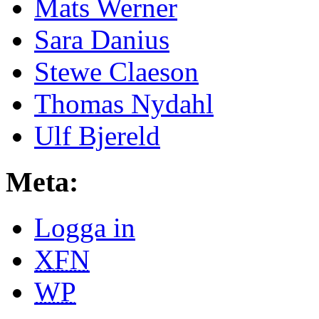
Mats Werner
Sara Danius
Stewe Claeson
Thomas Nydahl
Ulf Bjereld
Meta:
Logga in
XFN
WP