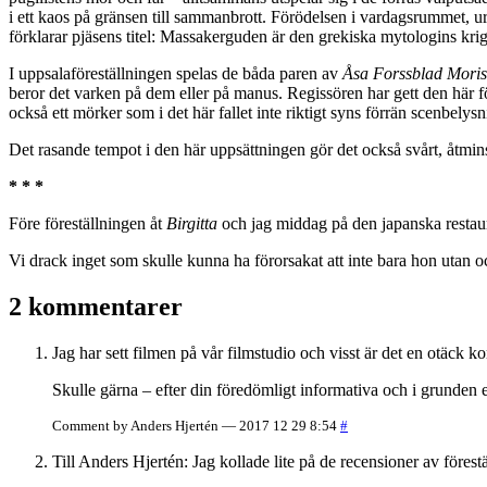
i ett kaos på gränsen till sammanbrott. Förödelsen i vardagsrummet, u
förklarar pjäsens titel: Massakerguden är den grekiska mytologins kri
I uppsalaföreställningen spelas de båda paren av
Åsa Forssblad Moris
beror det varken på dem eller på manus. Regissören har gett den här fö
också ett mörker som i det här fallet inte riktigt syns förrän scenbelysn
Det rasande tempot i den här uppsättningen gör det också svårt, åtminston
* * *
Före föreställningen åt
Birgitta
och jag middag på den japanska resta
Vi drack inget som skulle kunna ha förorsakat att inte bara hon utan oc
2 kommentarer
Jag har sett filmen på vår filmstudio och visst är det en otäck
Skulle gärna – efter din föredömligt informativa och i grunden e
Comment by Anders Hjertén — 2017 12 29 8:54
#
Till Anders Hjertén: Jag kollade lite på de recensioner av förestä