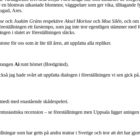
r en blomvas utkastade blommor, väggpelare som ger vika, tilltagande f
gsgud, Ares.
se
och
Joakim Gräns
respektive
Aksel Morisse
och
Moa Silén
, och om j
reställningen ett farstempo, som jag inte tror egentligen stämmer med f
ingen i slutet av föreställningen släcks.
e för oss som är lite till åren, att uppfatta alla repliker.
urangen
Ai
runt hörnet (Bredgränd).
kså jag hade svårt att uppfatta dialogen i föreställningen vi sen gick på.
 komedi med enastående skådespeleri.
ntusiastiska recension – se föreställningen men Uppsala ligger aningen a
llningar som har getts på andra teatrar i Sverige och tror att det har gjo