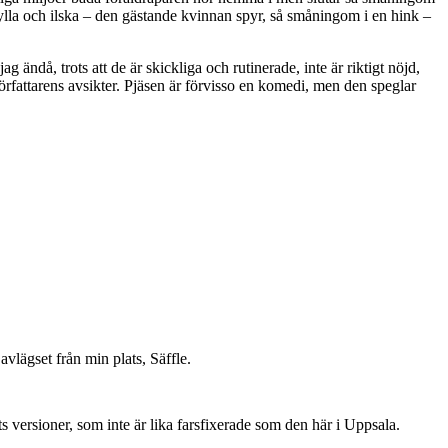
ylla och ilska – den gästande kvinnan spyr, så småningom i en hink –
ag ändå, trots att de är skickliga och rutinerade, inte är riktigt nöjd,
örfattarens avsikter. Pjäsen är förvisso en komedi, men den speglar
vlägset från min plats, Säffle.
rts versioner, som inte är lika farsfixerade som den här i Uppsala.