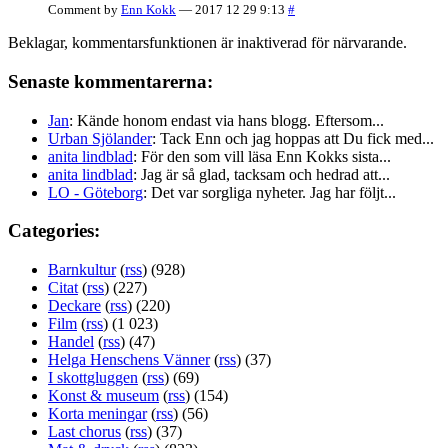
Comment by
Enn Kokk
— 2017 12 29 9:13
#
Beklagar, kommentarsfunktionen är inaktiverad för närvarande.
Senaste kommentarerna:
Jan
: Kände honom endast via hans blogg. Eftersom...
Urban Sjölander
: Tack Enn och jag hoppas att Du fick med...
anita lindblad
: För den som vill läsa Enn Kokks sista...
anita lindblad
: Jag är så glad, tacksam och hedrad att...
LO - Göteborg
: Det var sorgliga nyheter. Jag har följt...
Categories:
Barnkultur
(
rss
) (928)
Citat
(
rss
) (227)
Deckare
(
rss
) (220)
Film
(
rss
) (1 023)
Handel
(
rss
) (47)
Helga Henschens Vänner
(
rss
) (37)
I skottgluggen
(
rss
) (69)
Konst & museum
(
rss
) (154)
Korta meningar
(
rss
) (56)
Last chorus
(
rss
) (37)