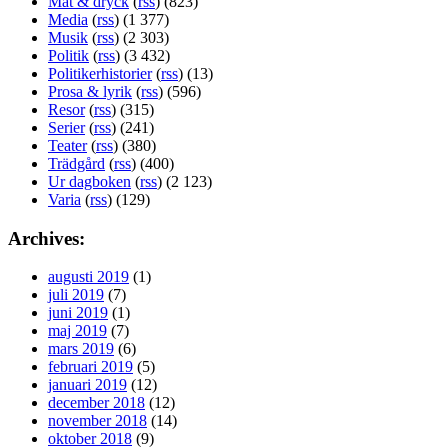
Mat & dryck
(
rss
) (823)
Media
(
rss
) (1 377)
Musik
(
rss
) (2 303)
Politik
(
rss
) (3 432)
Politikerhistorier
(
rss
) (13)
Prosa & lyrik
(
rss
) (596)
Resor
(
rss
) (315)
Serier
(
rss
) (241)
Teater
(
rss
) (380)
Trädgård
(
rss
) (400)
Ur dagboken
(
rss
) (2 123)
Varia
(
rss
) (129)
Archives:
augusti 2019
(1)
juli 2019
(7)
juni 2019
(1)
maj 2019
(7)
mars 2019
(6)
februari 2019
(5)
januari 2019
(12)
december 2018
(12)
november 2018
(14)
oktober 2018
(9)