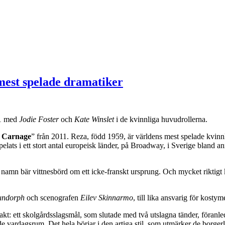
mest spelade dramatiker
11 med
Jodie Foster
och
Kate Winslet
i de kvinnliga huvudrollerna.
e Carnage
” från 2011. Reza, född 1959, är världens mest spelade kvinnl
pelats i ett stort antal europeisk länder, på Broadway, i Sverige bland a
amn bär vittnesbörd om ett icke-franskt ursprung. Och mycket riktigt k
undorph
och scenografen
Eilev Skinnarmo
, till lika ansvarig för kos
akt: ett skolgårdsslagsmål, som slutade med två utslagna tänder, föranle
sade vardagsrum. Det hela börjar i den artiga stil, som utmärker de bor