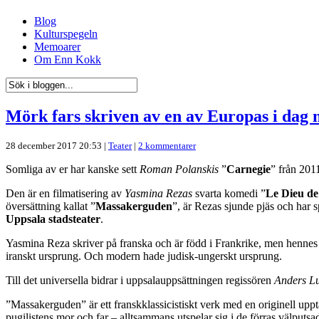
Blog
Kulturspegeln
Memoarer
Om Enn Kokk
Mörk fars skriven av en av Europas i dag 
28 december 2017 20:53 |
Teater
|
2 kommentarer
Somliga av er har kanske sett
Roman Polanskis
”
Carnegie
” från 20
Den är en filmatisering av
Yasmina Rezas
svarta komedi ”
Le Dieu d
översättning kallat ”
Massakerguden
”, är Rezas sjunde pjäs och har s
Uppsala stadsteater
.
Yasmina Reza skriver på franska och är född i Frankrike, men hennes n
iranskt ursprung. Och modern hade judisk-ungerskt ursprung.
Till det universella bidrar i uppsalauppsättningen regissören
Anders L
”Massakerguden” är ett franskklassicistiskt verk med en originell uppt
pugilistens mor och far – alltsammans utspelar sig i de förras välput