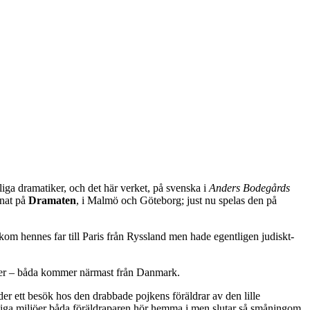
iga dramatiker, och det här verket, på svenska i
Anders Bodegårds
nnat på
Dramaten
, i Malmö och Göteborg; just nu spelas den på
om hennes far till Paris från Ryssland men hade egentligen judiskt-
tymer – båda kommer närmast från Danmark.
der ett besök hos den drabbade pojkens föräldrar av den lille
gerliga miljöer båda föräldraparen hör hemma i men slutar så småningom