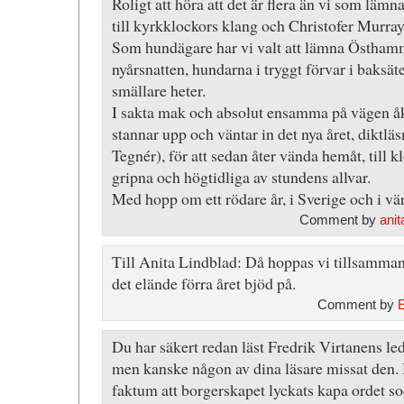
Roligt att höra att det är flera än vi som läm
till kyrkklockors klang och Christofer Murr
Som hundägare har vi valt att lämna Östhamm
nyårsnatten, hundarna i tryggt förvar i baksät
smällare heter.
I sakta mak och absolut ensamma på vägen åk
stannar upp och väntar in det nya året, diktlä
Tegnér), för att sedan åter vända hemåt, till 
gripna och högtidliga av stundens allvar.
Med hopp om ett rödare år, i Sverige och i vär
Comment by
anit
Till Anita Lindblad: Då hoppas vi tillsammans
det elände förra året bjöd på.
Comment by
Du har säkert redan läst Fredrik Virtanens le
men kanske någon av dina läsare missat den. 
faktum att borgerskapet lyckats kapa ordet so