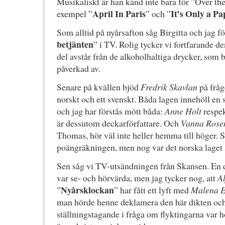
Musikaliskt är han känd inte bara för ”Over the
April In Paris
It’s Only a P
exempel ”
” och ”
Som alltid på nyårsafton såg Birgitta och jag fö
betjänten
” i TV. Rolig tycker vi fortfarande de
del avstår från de alkoholhaltiga drycker, som 
påverkad av.
Senare på kvällen bjöd
Fredrik Skavlan
på fråg
norskt och ett svenskt. Båda lagen innehöll en
och jag har förstås mött båda:
Anne Holt
respe
är dessutom deckarförfattare. Och
Vanna Rose
Thomas, hör väl inte heller hemma till höger. 
poängräkningen, men nog var det norska laget
Sen såg vi TV-utsändningen från Skansen. En d
var se- och hörvärda, men jag tycker nog, att
Al
Nyårsklockan
”
” har fått ett lyft med
Malena 
man hörde henne deklamera den här dikten oc
ställningstagande i fråga om flyktingarna var h