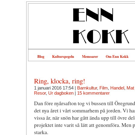
Blog
Kulturspegeln
Memoarer
Om Enn Kokk
Ring, klocka, ring!
1 januari 2016 17:54 |
Barnkultur
,
Film
,
Handel
,
Mat
Resor
,
Ur dagboken
|
15 kommentarer
Dan före nyårsafton tog vi bussen till Öregrund
det nya året i vårt sommarhem på jorden. Vi har 
vissa år, när snön har gått ända upp till övre de
projektet inte varit så lätt att genomföra. Men 
starka.