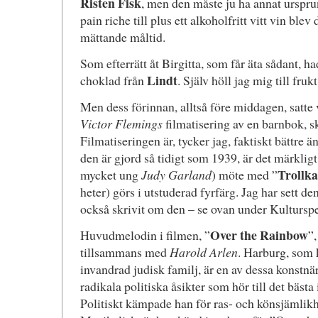
Risten Fisk
, men den måste ju ha annat urspru
pain riche till plus ett alkoholfritt vitt vin ble
mättande måltid.
Som efterrätt åt Birgitta, som får äta sådant, ha
Lindt
choklad från
. Själv höll jag mig till frukt
Men dess förinnan, alltså före middagen, satte
Victor Flemings
filmatisering av en barnbok, s
Filmatiseringen är, tycker jag, faktiskt bättre 
den är gjord så tidigt som 1939, är det märkligt
Trollka
mycket ung
Judy Garland
) möte med ”
heter) görs i utstuderad fyrfärg. Jag har sett d
också skrivit om den – se ovan under Kulturspe
Over the Rainbow
Huvudmelodin i filmen, ”
”,
tillsammans med
Harold Arlen
. Harburg, som 
invandrad judisk familj, är en av dessa konstn
radikala politiska åsikter som hör till det bäst
Politiskt kämpade han för ras- och könsjämlikh