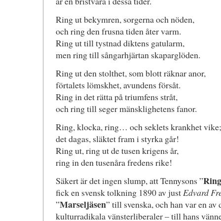
är en bristvara i dessa tider.
Ring ut bekymren, sorgerna och nöden,
och ring den frusna tiden åter varm.
Ring ut till tystnad diktens gatularm,
men ring till sångarhjärtan skaparglöden.
Ring ut den stolthet, som blott räknar anor,
förtalets lömskhet, avundens försåt.
Ring in det rätta på triumfens stråt,
och ring till seger mänsklighetens fanor.
Ring, klocka, ring… och seklets krankhet vike
det dagas, släktet fram i styrka går!
Ring ut, ring ut de tusen krigens år,
ring in den tusenåra fredens rike!
Ring
Säkert är det ingen slump, att Tennysons ”
fick en svensk tolkning 1890 av just
Edvard Fr
Marseljäsen
”
” till svenska, och han var en av 
kulturradikala vänsterliberaler – till hans vän