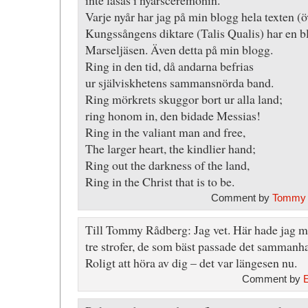
inte läsas i nyårsceremonin.
Varje nyår har jag på min blogg hela texten (ö
Kungssångens diktare (Talis Qualis) har en b
Marseljäsen. Även detta på min blogg.
Ring in den tid, då andarna befrias
ur själviskhetens sammansnörda band.
Ring mörkrets skuggor bort ur alla land;
ring honom in, den bidade Messias!
Ring in the valiant man and free,
The larger heart, the kindlier hand;
Ring out the darkness of the land,
Ring in the Christ that is to be.
Comment by
Tommy 
Till Tommy Rådberg: Jag vet. Här hade jag med
tre strofer, de som bäst passade det sammanh
Roligt att höra av dig – det var längesen nu.
Comment by