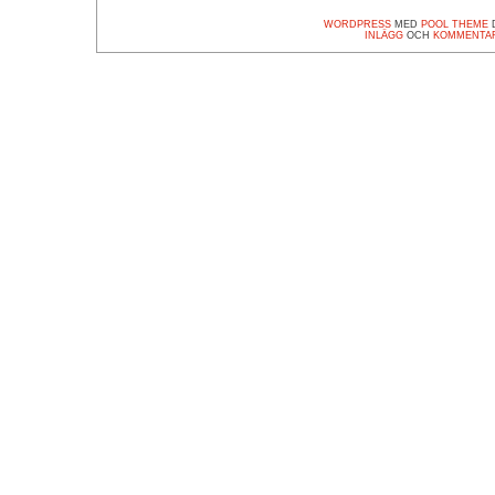
WORDPRESS
MED
POOL THEME
D
INLÄGG
OCH
KOMMENTA