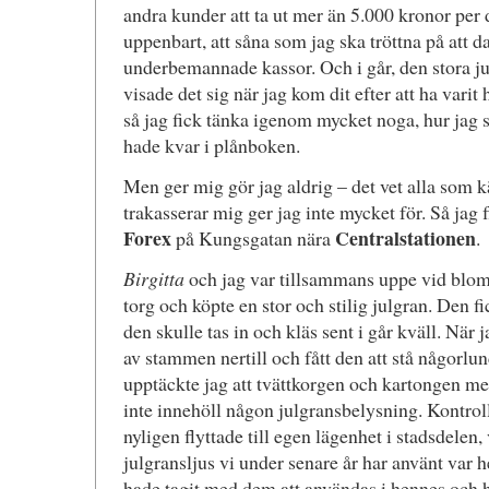
andra kunder att ta ut mer än 5.000 kronor per 
uppenbart, att såna som jag ska tröttna på att d
underbemannade kassor. Och i går, den stora j
visade det sig när jag kom dit efter att ha vari
så jag fick tänka igenom mycket noga, hur jag s
hade kvar i plånboken.
Men ger mig gör jag aldrig – det vet alla som
trakasserar mig ger jag inte mycket för. Så jag f
Forex
Centralstationen
på Kungsgatan nära
.
Birgitta
och jag var tillsammans uppe vid blom
torg och köpte en stor och stilig julgran. Den fi
den skulle tas in och kläs sent i går kväll. När ja
av stammen nertill och fått den att stå någorlun
upptäckte jag att tvättkorgen och kartongen me
inte innehöll någon julgransbelysning. Kontrol
nyligen flyttade till egen lägenhet i stadsdelen, 
julgransljus vi under senare år har använt var h
hade tagit med dem att användas i hennes och 