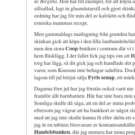
av
Birgitta
. Hon har till exempel, för att knyta 
sillsallad, lagt in glasmästarsill och gjort skink
ordning har jag för min del av kalvkött och fläs
estniska mammas recept.
Men gammaldags matlagning från grunden har i 
skinkan gick att köpa i den lilla lanthandeln/de
Coop
men den stora
-butiken i centrum där vi i
I
hem fläsklägg. I det fallet fick jag tips om att
torg har lägg, så dit gick jag och handlade det 
varor, som Konsum inte behagar saluföra. Doc
Fyris senap
lagom till jul börjat sälja
, ett märk
Dagarna före jul har jag förstås också varit ute 
framför allt barnbarnen. Här har inte bara min u
Somliga skulle då säga, att en del av mina pro
eftersom jag vägrar att ha bankkort av något sla
med att jag inte skulle kunna få eller sköta ett
jag är en inbiten försvarare av kontantsamhället
Handelsbanken
, där jag numera har mina pen