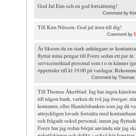
God Jul Enn och en god fortsättning!
Comment by Kim
Till Kim Nilsson: God jul även till dig!
Comment by
Är liksom du en stark anhängare av kontantsa
flyttat mina pengar till Forex sedan ett par år.
serviceinriktad personal som t o m känner ig
öppettider till kl 19.00 på vardagar. Rekomm
Comment by Thomas Å
Till Thomas Åkerblad: Jag har ingen känslom
till någon bank, varken de två jag övergav, nä
kontanter, eller Handelsbanken som jag då va
uttryckligen lovade fortsätta med kontanthant
och frågade också personal, innan jag flyttad
Forex har jag redan börjat använda när jag sk
paketfakturor och dylikt – också här konstra