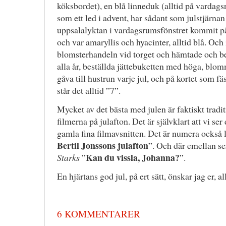
köksbordet), en blå linneduk (alltid på vardag
som ett led i advent, har sådant som julstjärnan
uppsalalyktan i vardagsrumsfönstret kommit på 
och var amaryllis och hyacinter, alltid blå. Och
blomsterhandeln vid torget och hämtade och be
alla år, beställda jättebuketten med höga, blom
gåva till hustrun varje jul, och på kortet som fä
står det alltid ”7”.
Mycket av det bästa med julen är faktiskt tradi
filmerna på julafton. Det är självklart att vi s
gamla fina filmavsnitten. Det är numera också lik
Bertil Jonssons julafton
”. Och där emellan ser
Kan du vissla, Johanna?
Starks
”
”.
En hjärtans god jul, på ert sätt, önskar jag er, a
6 KOMMENTARER