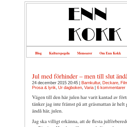
Blog
Kulturspegeln
Memoarer
Om Enn Kokk
Jul med förhinder – men till slut ändå
24 december 2015 20:45 |
Barnkultur
,
Deckare
,
Fil
Prosa & lyrik
,
Ur dagboken
,
Varia
|
6 kommentarer
Vägen till den här julen har varit kantad av för
tänker jag inte främst på att gräsmattan är helt 
ändå här, julen.
Jag ska villigt erkänna, att de flesta julförber