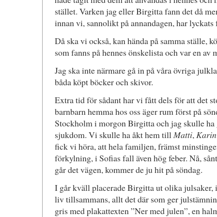
stället. Varken jag eller Birgitta fann det då me
innan vi, sannolikt på annandagen, har lyckats 
Då ska vi också, kan hända på samma ställe, k
som fanns på hennes önskelista och var en av m
Jag ska inte närmare gå in på våra övriga julkl
båda köpt böcker och skivor.
Extra tid för sådant har vi fått dels för att det s
barnbarn hemma hos oss äger rum först på sönda
Stockholm i morgon Birgitta och jag skulle ha g
sjukdom. Vi skulle ha åkt hem till
Matti
,
Karin
fick vi höra, att hela familjen, främst minstinge
förkylning, i Sofias fall även hög feber. Nå, sån
går det vägen, kommer de ju hit på söndag.
I går kväll placerade Birgitta ut olika julsaker,
liv tillsammans, allt det där som ger julstämn
gris med plakattexten ”Ner med julen”, en halme