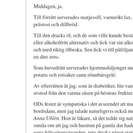
Middagen, ja.
Till förrätt serverades matjessill, varmrökt lax
prästost och dillbröd.
Till den dracks öl, och de som ville kunde bestä
eller alkoholfritt alternativ och fick var sin alk
och med riktig ölbeska. Sen fick vi till påföljan
en dito avec.
Som huvudrätt serverades hjortmedaljonger med 
potatis och rotsaker samt rönnbärsgelé.
Av efterrätten åt jag, som är diabetiker, lite va
avstod från den varma såsen på höstens frukter
ODs fester är sympatiska i det avseendet att m
bordsdam, men jag talade naturligtvis också m
Anna Uhlén
. Hon är läkare, så det tedde sig na
smula om att jag och hustrun på gamla dar hade b
egna hälsoöverväganden, inte dricka något stark