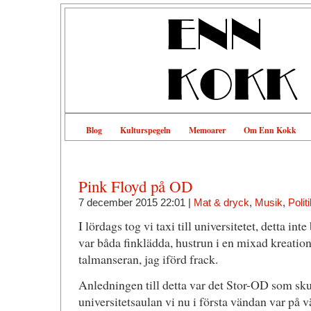
Blog
Kulturspegeln
Memoarer
Om Enn Kokk
Pink Floyd på OD
7 december 2015 22:01 |
Mat & dryck
,
Musik
,
Politi
I lördags tog vi taxi till universitetet, detta int
var båda finklädda, hustrun i en mixad kreation
talmanseran, jag iförd frack.
Anledningen till detta var det Stor-OD som sku
universitetsaulan vi nu i första vändan var på v