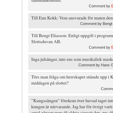
sammankomster.
Comment by
Till Enn Kokk: Vem ansvarade för maten den
Comment by Bengt 
Till Bengt Eliasson: Enligt uppgift i program
Slottsduvan AB.
Comment by
Inga julsånger, inte ens som musikalisk mask
Comment by Hans G 
Törs man fråga om herrskapet stämde upp i K
middagen på slottet?
Commen
”Kungssången” förekom över huvud taget inte
kungen är närvarande. Jag har för övrigt vari
antal gånger men då aldrig sjungit den, ens då