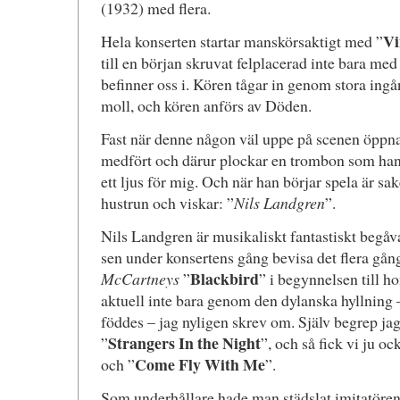
(1932) med flera.
Vi
Hela konserten startar manskörsaktigt med ”
till en början skruvat felplacerad inte bara med 
befinner oss i. Kören tågar in genom stora ing
moll, och kören anförs av Döden.
Fast när denne någon väl uppe på scenen öppna
medfört och därur plockar en trombon som han 
ett ljus för mig. Och när han börjar spela är sa
hustrun och viskar: ”
Nils Landgren
”.
Nils Landgren är musikaliskt fantastiskt begå
sen under konsertens gång bevisa det flera gån
Blackbird
McCartneys
”
” i begynnelsen till
aktuell inte bara genom den dylanska hyllning –
föddes – jag nyligen skrev om. Själv begrep jag
Strangers In the Night
”
”, och så fick vi ju oc
Come Fly With Me
och ”
”.
Som underhållare hade man städslat imitatöre