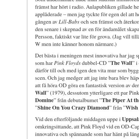
främst har hört i radio. Aulapubliken gillade h
applåderade – men jag tyckte för egen del att h
gången av
Lill-Babs
och sen främst och återk
den senare i skepnad av en för ändamålet skapa
Persson, faktiskt var lite för grova. (Jag vill til
W men inte känner honom närmare.)
Det bästa i meningen mest innovativa har jag spar
The Wall
som har
Pink Floyds
dubbel-CD ”
” i
därför till och med igen den vita mur som bygg
scen. Och jag medger att jag inte bara blev häp
att få höra OD göra en fantastisk version av der
Wall
” (1979), dessutom ytterligare ett par Pink
Domine
The Piper At t
” från debutalbumet ”
Shine On You Crazy Diamond
Wish
”
” från ”
Uppsala
Vid den efterföljande middagen uppe i
omkringsittande, att Pink Floyd vid en OD-Cap
innovativa och spännande som har hänt på läng