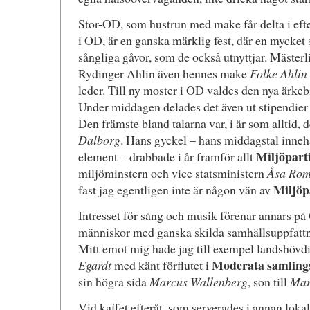
Stor-OD, som hustrun med make får delta i eft
i OD, är en ganska märklig fest, där en mycket s
sångliga gåvor, som de också utnyttjar. Mästerli
Rydinger Ahlin även hennes make
Folke Ahlin
leder. Till ny moster i OD valdes den nya ärke
Under middagen delades det även ut stipendier t
Den främste bland talarna var, i år som alltid, d
Dalborg
. Hans gyckel – hans middagstal innehå
Miljöparti
element – drabbade i år framför allt
miljöminstern och vice statsministern
Åsa Rom
Miljöp
fast jag egentligen inte är någon vän av
Intresset för sång och musik förenar annars 
människor med ganska skilda samhällsuppfattn
Mitt emot mig hade jag till exempel landshövd
Moderata samlings
Egardt
med känt förflutet i
sin högra sida
Marcus Wallenberg
, son till
Mar
Vid kaffet efteråt, som serverades i annan lokal