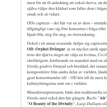
mest för att få anledning att också skriva, att
själva väljer den klädsel som faller dem i håge
smak och så vidare.
ODs capricer – det här var en av dem – utmärks
tillgängligt vare sig före konserten i fråga elle
bjuds blir, steg för steg, en överraskning.
Också i ett annat avseende skiljer sig capricer
OD
Orphei Drängar
,
, är en mycket anrik upps
trots det djärva steget att välja en kvinna,
Cecil
chefdirigent, fortfarande en manskör med en s
förstås gradvis förnyad och breddad, det senar
kompositörer från andra delar av världen, länd
gjort konsertturnéer till – OD hör till de mest 
kulturyttringarna runt om i världen.
Manskörsrepertoaren, både den traditionella o
Air
förstås med också den här gången.
Bachs
”
O Beauty of the Divinity
”
”,
Luigi Dallapicoll