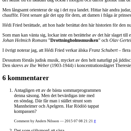
Men långsamt orienterar de sig i det nya landet. Hittar här andra juda
chaufför. Först senare går det upp för dem, att damen i fråga är prins
Hédi Fried berättade, att hon hade berättat den här historien för den
Som man kan vänta sig, lockar inte en berättelse av det här slaget till 
Johan Helmich Romans
”
Drottningholmsmusiken
” och
Olav Gerte
I övrigt noterar jag, att Hédi Fried verkar älska
Franz Schubert
– fler
Dessutom förstås judisk musik, mycket av den helt naturligt på jiddi
Den skrevs av
Ilse Weber
(1903-1944) i koncentrationslägret Theresien
6 kommentarer
Antagligen ett av de bästa sommarprogrammen
denna säsong. Men det bevärdigas inte med
en söndag. Där får man i stället strunt som
Mannheimer och Apelgren. Har Rödöö tappat
kompassen?
Comment by Anders Nilsson — 2015 07 08 21:21
#
Det vore självmord att säga