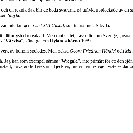
r, och en regnig dag blir de båda systrarna på utflykt upplockade av en 
essan
Sibylla
.
 nuvarande kungen,
Carl XVI Gustaf
, son till nämnda Sibylla.
ett alltför ystert musikval. Men mot slutet, i avsnittet om Sverige, ljusn
ls
”
Vårvisa
”, känd genom
Hylands hörna
1959.
a verk av honom spelades. Men också
Georg Friedrich Händel
och
Mau
sch. Jag kan som exempel nämna ”
Wiegala
”, inte primärt för att den sjö
stadt, nuvarande Terezini i Tjeckien, under hennes egen vistelse där oc