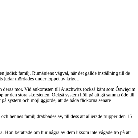
judisk familj. Rumäniens vägval, när det gällde inställning till de
ets judar mördades under loppet av kriget.
och deras mor. Vid ankomsten till Auschwitz (också känt som Óswięcim
p ur den stora skorstenen. Också systern höll på att gå samma öde till
 på systern och möjliggjorde, att de båda flickorna senare
och hennes familj drabbades av, till dess att allierade trupper den 15
mätta. Hon berättade om hur några av dem liksom inte vågade tro på att