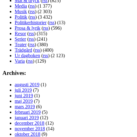
Mat & dryck
(
rss
) (823)
Media
(
rss
) (1 377)
Musik
(
rss
) (2 303)
Politik
(
rss
) (3 432)
Politikerhistorier
(
rss
) (13)
Prosa & lyrik
(
rss
) (596)
Resor
(
rss
) (315)
Serier
(
rss
) (241)
Teater
(
rss
) (380)
Trädgård
(
rss
) (400)
Ur dagboken
(
rss
) (2 123)
Varia
(
rss
) (129)
Archives:
augusti 2019
(1)
juli 2019
(7)
juni 2019
(1)
maj 2019
(7)
mars 2019
(6)
februari 2019
(5)
januari 2019
(12)
december 2018
(12)
november 2018
(14)
oktober 2018
(9)