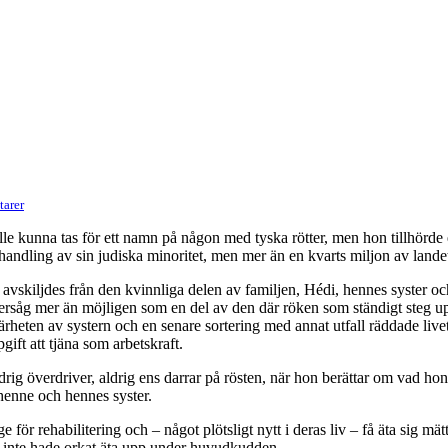
arer
kunna tas för ett namn på någon med tyska rötter, men hon tillhörde en 
behandling av sin judiska minoritet, men mer än en kvarts miljon av land
 avskiljdes från den kvinnliga delen av familjen, Hédi, hennes syster 
tersåg mer än möjligen som en del av den där röken som ständigt steg up
ärheten av systern och en senare sortering med annat utfall räddade livet
ift att tjäna som arbetskraft.
drig överdriver, aldrig ens darrar på rösten, när hon berättar om vad hon 
henne och hennes syster.
ge för rehabilitering och – något plötsligt nytt i deras liv – få äta sig 
e inte hade orkat äta upp under huvudkudden.