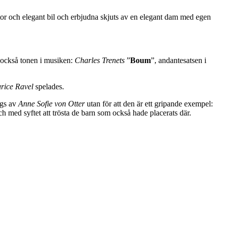
stor och elegant bil och erbjudna skjuts av en elegant dam med egen
ar också tonen i musiken:
Charles Trenets
”
Boum
”, andantesatsen i
rice Ravel
spelades.
ngs av
Anne Sofie von Otter
utan för att den är ett gripande exempel:
h med syftet att trösta de barn som också hade placerats där.