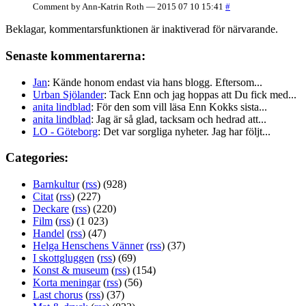
Comment by Ann-Katrin Roth — 2015 07 10 15:41
#
Beklagar, kommentarsfunktionen är inaktiverad för närvarande.
Senaste kommentarerna:
Jan
: Kände honom endast via hans blogg. Eftersom...
Urban Sjölander
: Tack Enn och jag hoppas att Du fick med...
anita lindblad
: För den som vill läsa Enn Kokks sista...
anita lindblad
: Jag är så glad, tacksam och hedrad att...
LO - Göteborg
: Det var sorgliga nyheter. Jag har följt...
Categories:
Barnkultur
(
rss
) (928)
Citat
(
rss
) (227)
Deckare
(
rss
) (220)
Film
(
rss
) (1 023)
Handel
(
rss
) (47)
Helga Henschens Vänner
(
rss
) (37)
I skottgluggen
(
rss
) (69)
Konst & museum
(
rss
) (154)
Korta meningar
(
rss
) (56)
Last chorus
(
rss
) (37)