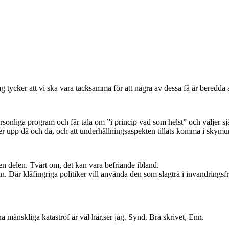
ag tycker att vi ska vara tacksamma för att några av dessa få är beredda a
onliga program och får tala om ”i princip vad som helst” och väljer s
er upp då och då, och att underhållningsaspekten tillåts komma i skymu
den delen. Tvärt om, det kan vara befriande ibland.
ågan. Där klåfingriga politiker vill använda den som slagträ i invandrings
a mänskliga katastrof är väl här,ser jag. Synd. Bra skrivet, Enn.