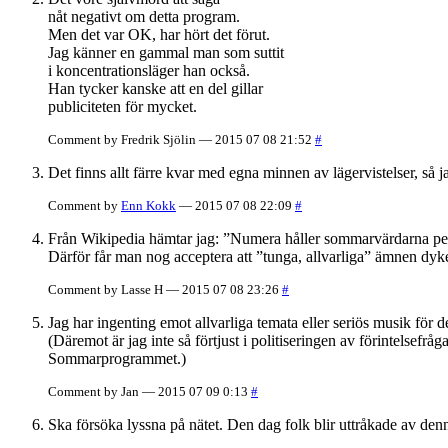
nåt negativt om detta program.
Men det var OK, har hört det förut.
Jag känner en gammal man som suttit
i koncentrationsläger han också.
Han tycker kanske att en del gillar
publiciteten för mycket.
Comment by Fredrik Sjölin — 2015 07 08 21:52
#
Det finns allt färre kvar med egna minnen av lägervistelser, så j
Comment by
Enn Kokk
— 2015 07 08 22:09
#
Från Wikipedia hämtar jag: ”Numera håller sommarvärdarna pers
Därför får man nog acceptera att ”tunga, allvarliga” ämnen dyk
Comment by Lasse H — 2015 07 08 23:26
#
Jag har ingenting emot allvarliga temata eller seriös musik för 
(Däremot är jag inte så förtjust i politiseringen av förintelsefr
Sommarprogrammet.)
Comment by Jan — 2015 07 09 0:13
#
Ska försöka lyssna på nätet. Den dag folk blir uttråkade av denn