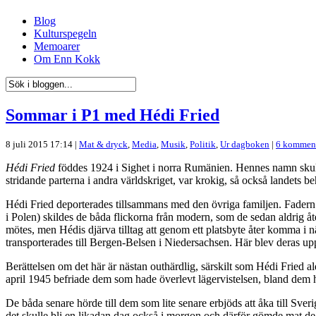
Blog
Kulturspegeln
Memoarer
Om Enn Kokk
Sommar i P1 med Hédi Fried
8 juli 2015 17:14 |
Mat & dryck
,
Media
,
Musik
,
Politik
,
Ur dagboken
|
6 komment
Hédi Fried
föddes 1924 i Sighet i norra Rumänien. Hennes namn skulle 
stridande parterna i andra världskriget, var krokig, så också landets 
Hédi Fried deporterades tillsammans med den övriga familjen. Fadern
i Polen) skildes de båda flickorna från modern, som de sedan aldrig å
mötes, men Hédis djärva tilltag att genom ett platsbyte åter komma i n
transporterades till Bergen-Belsen i Niedersachsen. Här blev deras uppg
Berättelsen om det här är nästan outhärdlig, särskilt som Hédi Fried al
april 1945 befriade dem som hade överlevt lägervistelsen, bland dem 
De båda senare hörde till dem som lite senare erbjöds att åka till Sveri
det skulle bli en likadan dag också i morgon och därför gömde mat d