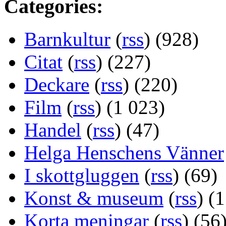
Categories:
Barnkultur
(
rss
) (928)
Citat
(
rss
) (227)
Deckare
(
rss
) (220)
Film
(
rss
) (1 023)
Handel
(
rss
) (47)
Helga Henschens Vänner
I skottgluggen
(
rss
) (69)
Konst & museum
(
rss
) (
Korta meningar
(
rss
) (56