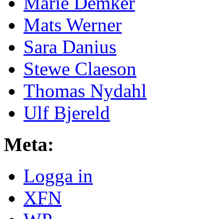
Marie Demker
Mats Werner
Sara Danius
Stewe Claeson
Thomas Nydahl
Ulf Bjereld
Meta:
Logga in
XFN