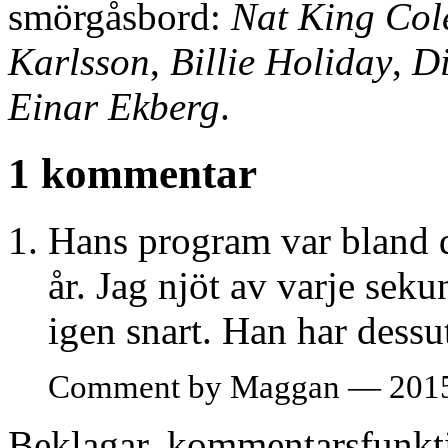
smörgåsbord:
Nat King Col
Karlsson
,
Billie Holiday
,
D
Einar Ekberg
.
1 kommentar
Hans program var bland d
år. Jag njöt av varje sek
igen snart. Han har dessu
Comment by Maggan — 2015
Beklagar, kommentarsfunkti