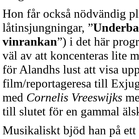
Hon får också nödvändig pla
låtinsjungningar, ”
Underbar
vinrankan
”) i det här pro
väl av att koncenteras lite 
för Alandhs lust att visa upp 
film/reportageresa till Exju
med
Cornelis Vreeswijks
med
till slutet för en gammal äls
Musikaliskt bjöd han på et