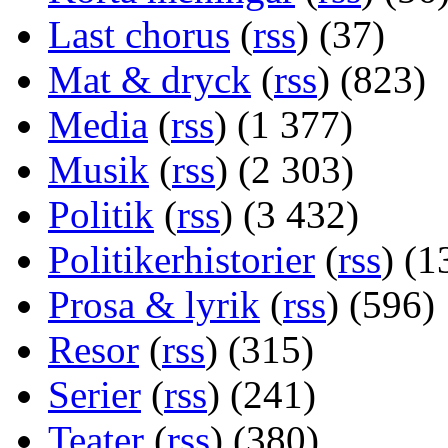
Last chorus
(
rss
) (37)
Mat & dryck
(
rss
) (823)
Media
(
rss
) (1 377)
Musik
(
rss
) (2 303)
Politik
(
rss
) (3 432)
Politikerhistorier
(
rss
) (1
Prosa & lyrik
(
rss
) (596)
Resor
(
rss
) (315)
Serier
(
rss
) (241)
Teater
(
rss
) (380)