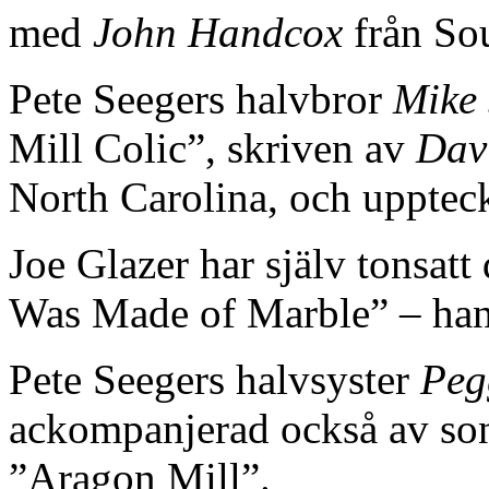
med
John Handcox
från So
Pete Seegers halvbror
Mike 
Mill Colic”, skriven av
Dav
North Carolina, och uppte
Joe Glazer har själv tonsatt
Was Made of Marble” – han 
Pete Seegers halvsyster
Peg
ackompanjerad också av s
”Aragon Mill”.