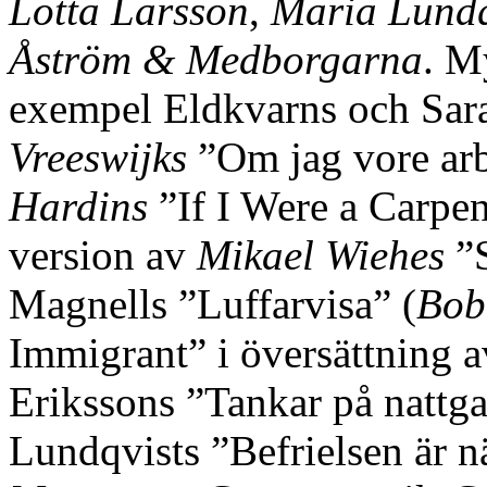
Lotta Larsson
,
Maria Lundq
Åström & Medborgarna
. My
exempel Eldkvarns och Sara
Vreeswijks
”Om jag vore arb
Hardins
”If I Were a Carpen
version av
Mikael Wiehes
”S
Magnells ”Luffarvisa” (
Bob
Immigrant” i översättning 
Erikssons ”Tankar på nattga
Lundqvists ”Befrielsen är n