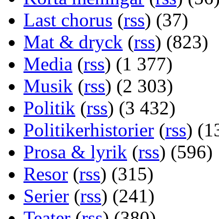
Last chorus
(
rss
) (37)
Mat & dryck
(
rss
) (823)
Media
(
rss
) (1 377)
Musik
(
rss
) (2 303)
Politik
(
rss
) (3 432)
Politikerhistorier
(
rss
) (1
Prosa & lyrik
(
rss
) (596)
Resor
(
rss
) (315)
Serier
(
rss
) (241)
Teater
(
rss
) (380)