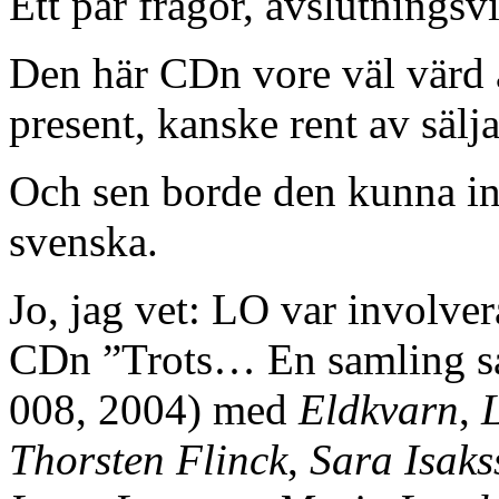
Ett par frågor, avslutningsvi
Den här CDn vore väl värd a
present, kanske rent av sälja
Och sen borde den kunna ins
svenska.
Jo, jag vet: LO var involve
CDn ”Trots… En samling så
008, 2004) med
Eldkvarn
,
Thorsten Flinck
,
Sara Isaks