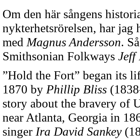
Om den här sångens historia
nykterhetsrörelsen, har jag h
med
Magnus Andersson
. Så
Smithsonian Folkways
Jeff
”Hold the Fort” began its li
1870 by
Phillip Bliss
(1838-
story about the bravery of 
near Atlanta, Georgia in 18
singer
Ira David Sankey
(18