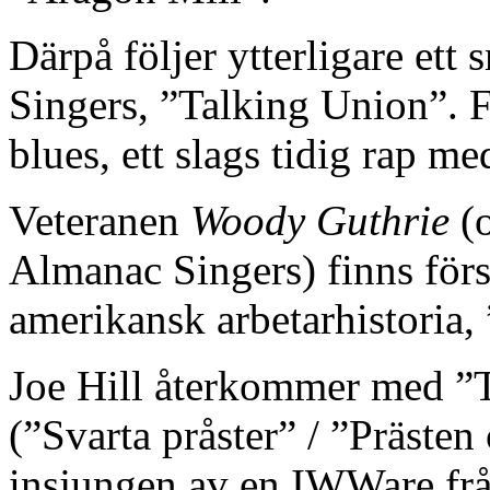
Därpå följer ytterligare et
Singers, ”Talking Union”. F
blues, ett slags tidig rap m
Veteranen
Woody Guthrie
(o
Almanac Singers) finns förs
amerikansk arbetarhistoria,
Joe Hill återkommer med ”T
(”Svarta pråster” / ”Prästen
insjungen av en IWWare frå