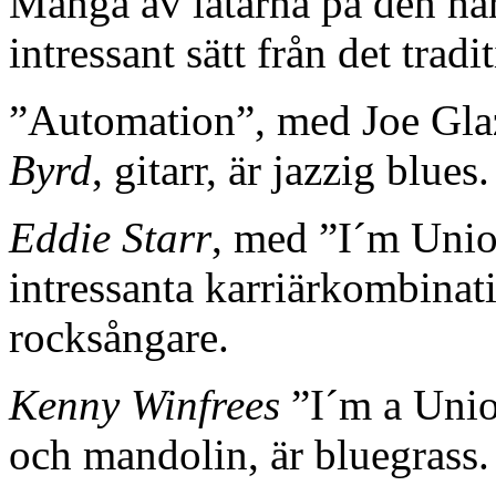
Många av låtarna på den här
intressant sätt från det trad
”Automation”, med Joe Glaz
Byrd
, gitarr, är jazzig blues.
Eddie Starr
, med ”I´m Unio
intressanta karriärkombinat
rocksångare.
Kenny Winfrees
”I´m a Unio
och mandolin, är bluegrass.