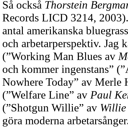
Så också
Thorstein Bergma
Records LICD 3214, 2003). 
antal amerikanska bluegrassl
och arbetarperspektiv. Jag 
(”Working Man Blues av
M
och kommer ingenstans” (
Nowhere Today” av Merle Ha
(”Welfare Line” av
Paul Ke
(”Shotgun Willie” av
Willie
göra moderna arbetarsånger