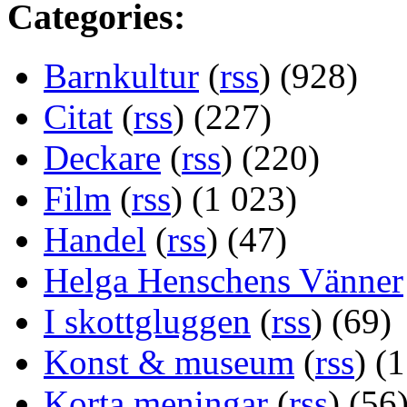
Categories:
Barnkultur
(
rss
) (928)
Citat
(
rss
) (227)
Deckare
(
rss
) (220)
Film
(
rss
) (1 023)
Handel
(
rss
) (47)
Helga Henschens Vänner
I skottgluggen
(
rss
) (69)
Konst & museum
(
rss
) (
Korta meningar
(
rss
) (56