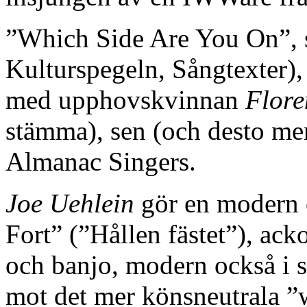
”Which Side Are You On”, s
Kulturspegeln, Sångtexter), f
med upphovskvinnan
Flore
stämma), sen (och desto m
Almanac Singers.
Joe Uehlein
gör en modern o
Fort” (”Hållen fästet”), ac
och banjo, modern också i s
mot det mer könsneutrala ”