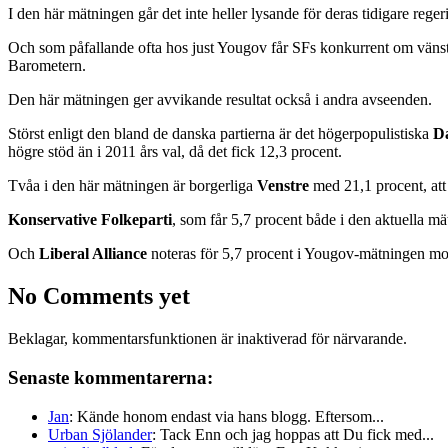
I den här mätningen går det inte heller lysande för deras tidigare rege
Och som påfallande ofta hos just Yougov får SFs konkurrent om vänst
Barometern.
Den här mätningen ger avvikande resultat också i andra avseenden.
Störst enligt den bland de danska partierna är det högerpopulistiska
Da
högre stöd än i 2011 års val, då det fick 12,3 procent.
Tvåa i den här mätningen är borgerliga
Venstre
med 21,1 procent, att 
Konservative Folkeparti
, som får 5,7 procent både i den aktuella mä
Och
Liberal Alliance
noteras för 5,7 procent i Yougov-mätningen mot 
No Comments yet
Beklagar, kommentarsfunktionen är inaktiverad för närvarande.
Senaste kommentarerna:
Jan
: Kände honom endast via hans blogg. Eftersom...
Urban Sjölander
: Tack Enn och jag hoppas att Du fick med...