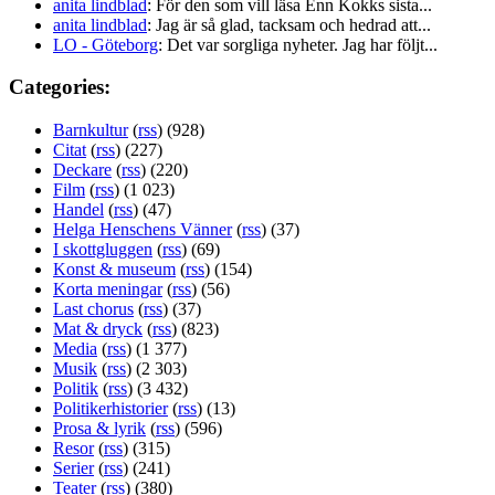
anita lindblad
: För den som vill läsa Enn Kokks sista...
anita lindblad
: Jag är så glad, tacksam och hedrad att...
LO - Göteborg
: Det var sorgliga nyheter. Jag har följt...
Categories:
Barnkultur
(
rss
) (928)
Citat
(
rss
) (227)
Deckare
(
rss
) (220)
Film
(
rss
) (1 023)
Handel
(
rss
) (47)
Helga Henschens Vänner
(
rss
) (37)
I skottgluggen
(
rss
) (69)
Konst & museum
(
rss
) (154)
Korta meningar
(
rss
) (56)
Last chorus
(
rss
) (37)
Mat & dryck
(
rss
) (823)
Media
(
rss
) (1 377)
Musik
(
rss
) (2 303)
Politik
(
rss
) (3 432)
Politikerhistorier
(
rss
) (13)
Prosa & lyrik
(
rss
) (596)
Resor
(
rss
) (315)
Serier
(
rss
) (241)
Teater
(
rss
) (380)