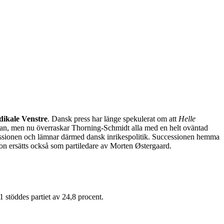
ikale Venstre
. Dansk press har länge spekulerat om att
Helle
nnan, men nu överraskar Thorning-Schmidt alla med en helt oväntad
ssionen och lämnar därmed dansk inrikespolitik. Successionen hemma
on ersätts också som partiledare av Morten Østergaard.
11 stöddes partiet av 24,8 procent.