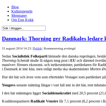
Blog
Kulturspegeln
Memoarer
Om Enn Kokk
Danmark: Thorning ger Radikales ledare k
31 augusti 2014 14:23 |
Politik
|
Kommentering avstängd
Sedan
Socialistisk Folkeparti
lämnade den danska regeringen, består
Thorning-Schmidt
skulle få någon tung post i
EU
och därmed överlåta
manöver: Hennes ekonomi- och inrikesminister, partiledaren för Radi
i Danmark är inte klar, men enligt media ska skatteminister
Morten Øs
Hur det här och även vem som efterträder Vestager som partiledare påve
Yougovs
senaste mätning fångar i vart fall inte in det här, rent tidsmäss
I den här mätningen ligger
Socialdemokratiet
med 20,5 procent (21,0
Koalitionspartnern
Radikale Venstre
får 7,1 procent (8,2 procent i B