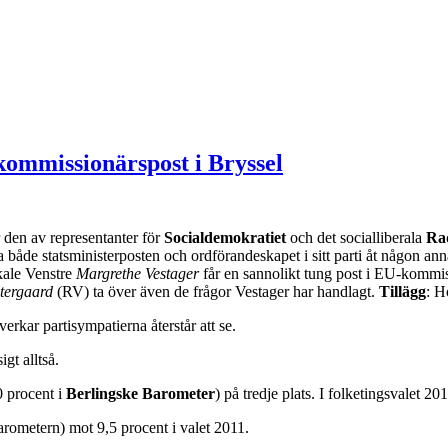
ommissionärspost i Bryssel
 den av representanter för
Socialdemokratiet
och det socialliberala
Rad
 både statsministerposten och ordförandeskapet i sitt parti åt någon a
kale Venstre
Margrethe Vestager
får en sannolikt tung post i EU-kommi
tergaard
(RV) ta över även de frågor Vestager har handlagt.
Tillägg
: H
rkar partisympatierna återstår att se.
igt alltså.
 procent i
Berlingske Barometer
) på tredje plats. I folketingsvalet 20
arometern) mot 9,5 procent i valet 2011.