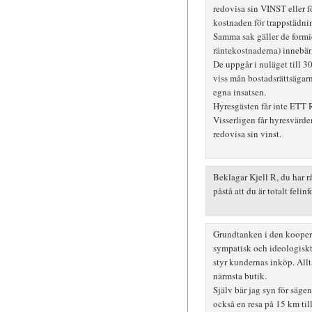
redovisa sin VINST eller 
kostnaden för trappstädni
Samma sak gäller de formi
räntekostnaderna) innebär 
De uppgår i nuläget till 3
viss mån bostadsrättsägarn
egna insatsen.
Hyresgästen får inte ET
Visserligen får hyresvärde
redovisa sin vinst.
Beklagar Kjell R, du har råk
påstå att du är totalt felin
Grundtanken i den kooperat
sympatisk och ideologiskt 
styr kundernas inköp. Allt
närmsta butik.
Själv bär jag syn för säg
också en resa på 15 km til