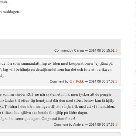
räsö.
ch middagen.
Comment by Carina — 2014 08 30 15:51
#
de förr som sammanfattning av idén med kooperationen ”ej tjäna på
. Jag vill befrämja en detaljhandel som har det och inte att berika en
cip.
Comment by
Enn Kokk
— 2014 08 30 17:32
#
de som använder RUT nu när systemet finns, men tycker att de pengar
vändas till offentlig hemtjänst där den med störst behov kan få hjälp
UT bidrar i den här meningen till att vänja folk med att vi i framtiden,
illåts råda, själva ska betala för hjälp på äldre dagar.
några fina somriga dagar i Öregrund framför er!
Comment by Anders — 2014 08 30 17:33
#