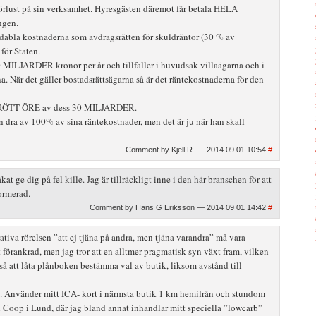
förlust på sin verksamhet. Hyresgästen däremot får betala HELA
ngen.
dabla kostnaderna som avdragsrätten för skuldräntor (30 % av
för Staten.
0 MILJARDER kronor per år och tillfaller i huvudsak villaägarna och i
a. När det gäller bostadsrättsägarna så är det räntekostnaderna för den
T RÖTT ÖRE av dess 30 MILJARDER.
n dra av 100% av sina räntekostnader, men det är ju när han skall
Comment by Kjell R. — 2014 09 01 10:54
#
at ge dig på fel kille. Jag är tillräckligt inne i den här branschen för att
formerad.
Comment by Hans G Eriksson — 2014 09 01 14:42
#
iva rörelsen ”att ej tjäna på andra, men tjäna varandra” må vara
förankrad, men jag tror att en alltmer pragmatisk syn växt fram, vilken
så att låta plånboken bestämma val av butik, liksom avstånd till
en. Använder mitt ICA- kort i närmsta butik 1 km hemifrån och stundom
l Coop i Lund, där jag bland annat inhandlar mitt speciella ”lowcarb”