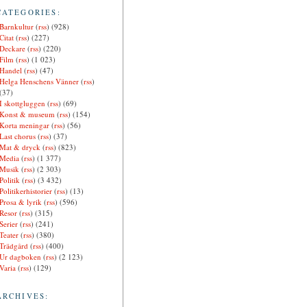
CATEGORIES:
Barnkultur
(
rss
) (928)
Citat
(
rss
) (227)
Deckare
(
rss
) (220)
Film
(
rss
) (1 023)
Handel
(
rss
) (47)
Helga Henschens Vänner
(
rss
)
(37)
I skottgluggen
(
rss
) (69)
Konst & museum
(
rss
) (154)
Korta meningar
(
rss
) (56)
Last chorus
(
rss
) (37)
Mat & dryck
(
rss
) (823)
Media
(
rss
) (1 377)
Musik
(
rss
) (2 303)
Politik
(
rss
) (3 432)
Politikerhistorier
(
rss
) (13)
Prosa & lyrik
(
rss
) (596)
Resor
(
rss
) (315)
Serier
(
rss
) (241)
Teater
(
rss
) (380)
Trädgård
(
rss
) (400)
Ur dagboken
(
rss
) (2 123)
Varia
(
rss
) (129)
ARCHIVES: