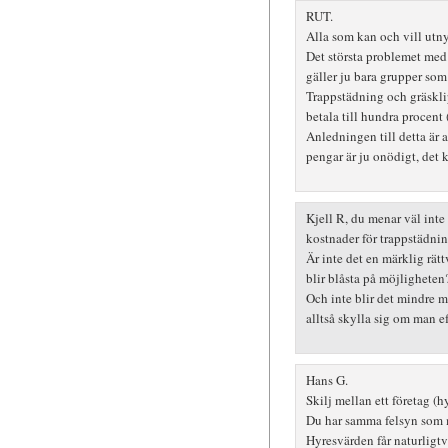
RUT.
Alla som kan och vill utnyt
Det största problemet med
gäller ju bara grupper som
Trappstädning och gräskli
betala till hundra procent
Anledningen till detta är 
pengar är ju onödigt, det 
Kjell R, du menar väl inte 
kostnader för trappstädni
Är inte det en märklig rätt
blir blåsta på möjligheten
Och inte blir det mindre mä
alltså skylla sig om man ef
Hans G.
Skilj mellan ett företag 
Du har samma felsyn som 
Hyresvärden får naturligtv