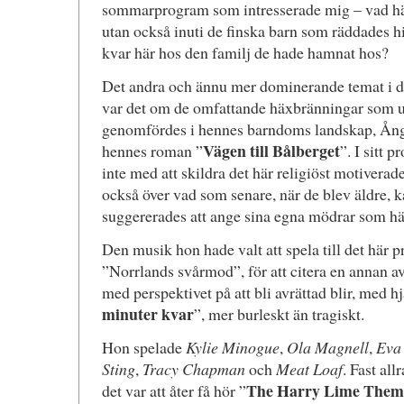
sommarprogram som intresserade mig – vad hä
utan också inuti de finska barn som räddades 
kvar här hos den familj de hade hamnat hos?
Det andra och ännu mer dominerande temat i
var det om de omfattande häxbränningar som un
genomfördes i hennes barndoms landskap, Ång
Vägen till Bålberget
hennes roman ”
”. I sitt 
inte med att skildra det här religiöst motiverad
också över vad som senare, när de blev äldre, 
suggererades att ange sina egna mödrar som hä
Den musik hon hade valt att spela till det här 
”Norrlands svårmod”, för att citera en annan av
med perspektivet på att bli avrättad blir, med h
minuter kvar
”, mer burleskt än tragiskt.
Hon spelade
Kylie Minogue
,
Ola Magnell
,
Eva
Sting
,
Tracy Chapman
och
Meat Loaf
. Fast all
The Harry Lime Them
det var att åter få hör ”