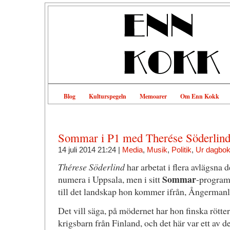
Blog
Kulturspegeln
Memoarer
Om Enn Kokk
Sommar i P1 med Therése Söderlin
14 juli 2014 21:24 |
Media
,
Musik
,
Politik
,
Ur dagbo
Thérese Söderlind
har arbetat i flera avlägsna 
Sommar
numera i Uppsala, men i sitt
-program 
till det landskap hon kommer ifrån, Ångermanl
Det vill säga, på mödernet har hon finska röt
krigsbarn från Finland, och det här var ett av d