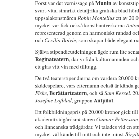
Munin
Först var det vernissage på
av konststip
svart-vita, sinnrikt detaljrika grafiska blad hör
uppsalakonstnären
Robin Montelius
ett av 20.0
mycket var fick också konsthantverkarna
Anton
representerad genom en harmoniskt rundad och 
och
Cecilia Boivie
, som skapar både elegant oc
Själva stipendieutdelningen ägde rum lite senar
Reginateatern
, där vi från kulturnämnden och 
ett glas vitt vin med tilltugg.
De två teaterstipendierna om vardera 20.000 kr
skådespelare, vars efternamn också är kända g
Berättarteatern
Fiske
,
, och så
Sam Kessel
. 20
Autpilot
Josefine Löfblad
, gruppen
.
Ett folkbildningspris på 20.000 kronor gick till
akademiträdgårdsmästaren
Gunnar Pettersson
och linneanska trädgårdar. Vi talades vid en stu
mycket väl kände till mitt och inte minst
Birgit