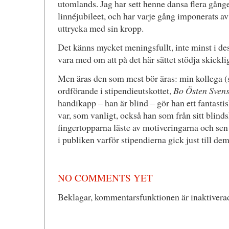
utomlands. Jag har sett henne dansa flera gång
linnéjubileet, och har varje gång imponerats a
uttrycka med sin kropp.
Det känns mycket meningsfullt, inte minst i des
vara med om att på det här sättet stödja skickli
Men äras den som mest bör äras: min kollega (s)
ordförande i stipendieutskottet,
Bo Östen Sven
handikapp – han är blind – gör han ett fantasti
var, som vanligt, också han som från sitt blin
fingertopparna läste av motiveringarna och sen
i publiken varför stipendierna gick just till d
NO COMMENTS YET
Beklagar, kommentarsfunktionen är inaktiverad