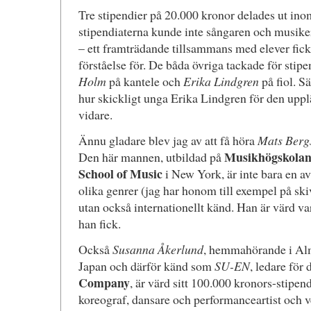
Tre stipendier på 20.000 kronor delades ut in
stipendiaterna kunde inte sångaren och musik
– ett framträdande tillsammans med elever fick g
förståelse för. De båda övriga tackade för stip
Holm
på kantele och
Erika Lindgren
på fiol. Sä
hur skickligt unga Erika Lindgren för den upp
vidare.
Ännu gladare blev jag av att få höra
Mats Berg
Musikhögskola
Den här mannen, utbildad på
School of Music
i New York, är inte bara en av 
olika genrer (jag har honom till exempel på s
utan också internationellt känd. Han är värd v
han fick.
Också
Susanna Åkerlund
, hemmahörande i Al
Japan och därför känd som
SU-EN
, ledare fö
Company
, är värd sitt 100.000 kronors-stipe
koreograf, dansare och performanceartist och v