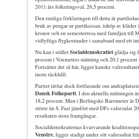
2011 års folketingsval, 26,5 procent.
Den rimliga förklaringen till detta är partileda
bruk av pengar ur partikassan, inköp av kläder 
kronor och en semesterresa med familjen till M
vidlyftiga flygkostnader i samaband med ett int
Socialdemokratiet
Nu kan i stället
glädja sig å
procent i Voxmeters mätning och 20,1 procent 
Fortsätter det så här, ligger kanske valresultate
inom räckhåll.
Partiet tävlar dock fortfarande om andraplatse
Dansk Folkeparti
. I den aktuella mätningen är
18,2 procent. Men i Berlingske Barometer är 
större än S. Fast jämfört med DFs valresulat 20
resultaten stora framgångar.
Socialdemokraternas kvarvarande koalitionspar
Venstre
, ligger stadigt under sitt valresultat f