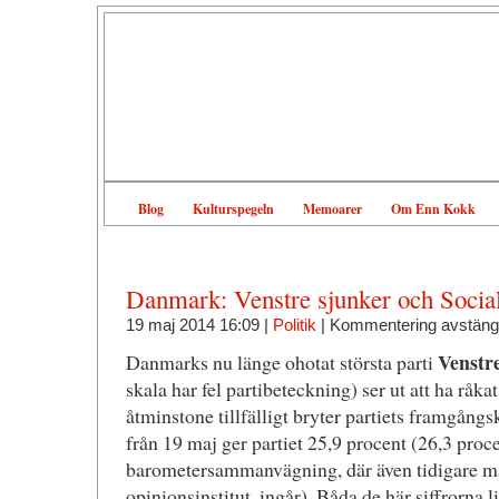
Blog
Kulturspegeln
Memoarer
Om Enn Kokk
Danmark: Venstre sjunker och Socia
19 maj 2014 16:09 |
Politik
|
Kommentering avstäng
Venstr
Danmarks nu länge ohotat största parti
skala har fel partibeteckning) ser ut att ha råkat
åtminstone tillfälligt bryter partiets framgång
från 19 maj ger partiet 25,9 procent (26,3 proc
barometersammanvägning, där även tidigare mät
opinionsinstitut, ingår). Båda de här siffrorna li