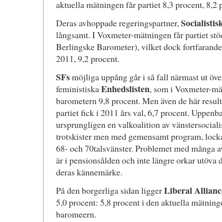
aktuella mätningen får partiet 8,3 procent, 8,2 
Socialistis
Deras avhoppade regeringspartner,
långsamt. I Voxmeter-mätningen får partiet stöd
Berlingske Barometer), vilket dock fortfarande ä
2011, 9,2 procent.
SFs
möjliga uppång går i så fall närmast ut öv
Enhedslisten
feministiska
, som i Voxmeter-mät
barometern 9,8 procent. Men även de här result
partiet fick i 2011 års val, 6,7 procent. Uppenb
ursprungligen en valkoalition av vänstersocial
trotskister men med gemensamt program, lockat 
68- och 70talsvänster. Problemet med många av
är i pensionsålden och inte längre orkar utöva 
deras kännemärke.
Liberal Allianc
På den borgerliga sidan ligger
5,0 procent: 5,8 procent i den aktuella mätning
baromeern.