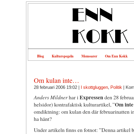
Blog
Kulturspegeln
Memoarer
Om Enn Kokk
Om kulan inte…
28 februari 2006 19:02 |
I skottgluggen
,
Politik
|
Kom
Expressen
Anders Mildner
har i
den 28 februari
Om inte
helsidor) kontrafaktisk kulturartikel, ”
omdiktning: om kulan den där februarinatten in
ha hänt?
Under artikeln finns en fotnot: ”Denna artikel b