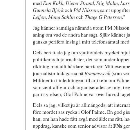
med
Enn Kokk
,
Dieter Strand
,
Stig Malm
,
Lars
Gunnela Björk
och
PM Nilsson
, samt uppgifte
Leijon
,
Mona Sahlin
och
Thage G Peterson
.”
Jag känner samtliga nämnda utom PM Nilsson m
aning om vad de andra har sagt. Själv känner ja
ganska perifera inslag i mitt telefonsamtal me
Dels berättade jag om sjuttiotalets mycket mj
politiker och journalister, det som under loppet
riktning mot allt hårdare barriärer. Mitt exempel
journalistmiddagarna på
Bommersvik
(som verk
Mildner in i inledningen till artikeln om Palm
som centralfigur och organiserades av mig, i e
partistyrelsen; Olof Palme var över huvud taget
Dels sa jag, vilket ju är allmängods, att interna
före mordet sas rycka i Olof Palme. En god giss
han, om han hade fått avgå med ålderns rätt, had
FNs
uppdrag, kanske som senior advisor åt
gen