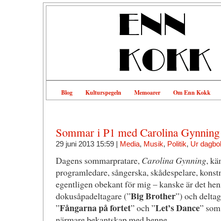
Blog
Kulturspegeln
Memoarer
Om Enn Kokk
Sommar i P1 med Carolina Gynning
29 juni 2013 15:59 |
Media
,
Musik
,
Politik
,
Ur dagbo
Dagens sommarpratare,
Carolina Gynning
, kä
programledare, sångerska, skådespelare, konst
egentligen obekant för mig – kanske är det hen
Big Brother
dokusåpadeltagare (”
”) och delta
Fångarna på fortet
Let’s Dance
”
” och ”
” som 
närmare bekantskap med henne.