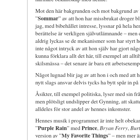
Mot den här bakgrunden och mot bakgrund av 
Sommar
”
” av att hon har missbrukat droger bli
jag, med bibehållet intresse, lyssnar på hela 
berättelse är verkligen självutlämnande – men 
aldrig lyckas se de mekanismer som har styrt he
inte något intryck av att hon själv har gjort nå
kunna förklara allt det här, till exempel att all
skilsmässa – det senare är bara ett arbetsexemp
Något lugnad blir jag av att hon i och med att 
nytt slags ansvar delvis tycks ha bytt spår in på
Åsikter, till exempel politiska, lyser med sin f
men plötsligt undslipper det Gynning, att skatt
alldeles för stor andel av hennes inkomster.
Hennes musik i programmet är inte helt obekan
Purple Rain
Prince
”
” med
,
Bryan Ferry
,
Bur
My Favorite Things
version av ”
” – men mer än