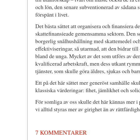
och lön, den senare subventionerad av sådana so
förspänt i livet.
Det bästa sättet att organisera och finansiera de
skattefinansieade gemensamma sektorn. Den sen
borgerlig snålhushållning med skattemedel och
effektiviseringar, så utarmad, att den bidrar til
bland de unga. Mycket av det som utförs av d
kvalificerad arbetskraft, men dess utkant rym
tjänster, som skulle göra äldres, sjukas och bar
Ett på det här sättet mer generöst samhälle skul
klassiska värderingar: fihet, jämlikhet och solid
För somliga av oss skulle det här kännas mer 
vi alltid styras mer av girighet än av rättfärdigh
7 KOMMENTARER