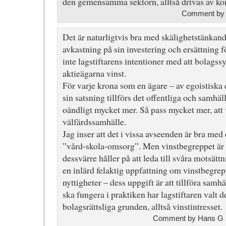
den gemensamma sektorn, alltså drivas av ko
Comment b
Det är naturligtvis bra med skälighetstänkand
avkastning på sin investering och ersättning f
inte lagstiftarens intentioner med att bolagssy
aktieägarna vinst.
För varje krona som en ägare – av egoistiska e
sin satsning tillförs det offentliga och samhäl
oändligt mycket mer. Så pass mycket mer, att v
välfärdssamhälle.
Jag inser att det i vissa avseenden är bra med 
”vård-skola-omsorg”. Men vinstbegreppet är s
dessvärre håller på att leda till svåra motsätt
en inlärd felaktig uppfattning om vinstbegrep
nyttigheter – dess uppgift är att tillföra samhäl
ska fungera i praktiken har lagstiftaren valt 
bolagsrättsliga grunden, alltså vinstintresset.
Comment by Hans G E