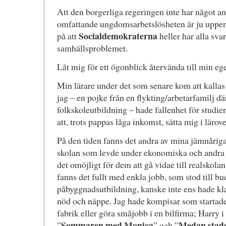
Att den borgerliga regeringen inte har något a
omfattande ungdomsarbetslösheten är ju uppenb
Socialdemokraterna
på att
heller har alla sva
samhällsproblemet.
Låt mig för ett ögonblick återvända till min e
Min lärare under det som senare kom att kallas
jag – en pojke från en flykting/arbetarfamilj dä
folkskoleutbildning – hade fallenhet för studie
att, trots pappas låga inkomst, sätta mig i lärove
På den tiden fanns det andra av mina jämnåriga
skolan som levde under ekonomiska och andra
det omöjligt för dem att gå vidae till realskola
fanns det fullt med enkla jobb, som stod till 
påbyggnadsutbildning, kanske inte ens hade kl
nöd och näppe. Jag hade kompisar som startade 
fabrik eller göra småjobb i en bilfirma; Harry i
Sommaren med Monica
Medan stade
”
” och ”