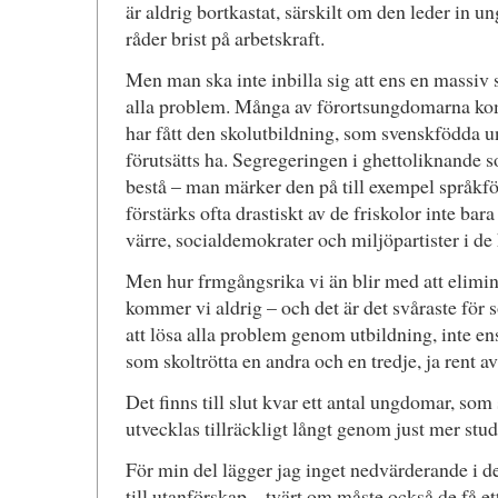
är aldrig bortkastat, särskilt om den leder in 
råder brist på arbetskraft.
Men man ska inte inbilla sig att ens en massiv 
alla problem. Många av förortsungdomarna kom
har fått den skolutbildning, som svenskfödda 
förutsätts ha. Segregeringen i ghettoliknande so
bestå – man märker den på till exempel språkfö
förstärks ofta drastiskt av de friskolor inte bar
värre, socialdemokrater och miljöpartister i de
Men hur frmgångsrika vi än blir med att elimin
kommer vi aldrig – och det är det svåraste för 
att lösa alla problem genom utbildning, inte en
som skoltrötta en andra och en tredje, ja rent av
Det finns till slut kvar ett antal ungdomar, som 
utvecklas tillräckligt långt genom just mer stud
För min del lägger jag inget nedvärderande i de
till utanförskap – tvärt om måste också de få e