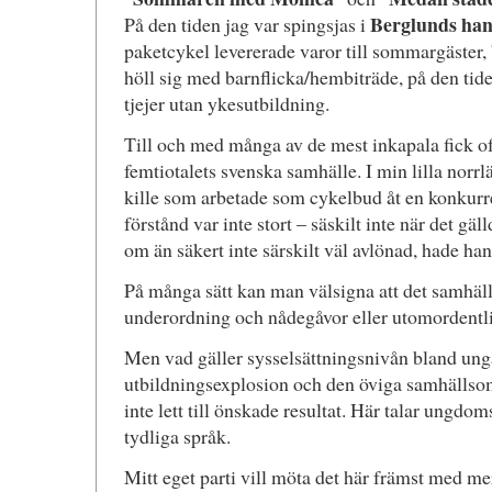
Berglunds han
På den tiden jag var spingsjas i
paketcykel levererade varor till sommargäster,
höll sig med barnflicka/hembiträde, på den tiden
tjejer utan ykesutbildning.
Till och med många av de mest inkapala fick oft
femtiotalets svenska samhälle. I min lilla norrl
kille som arbetade som cykelbud åt en konkurre
förstånd var inte stort – säskilt inte när det gäl
om än säkert inte särskilt väl avlönad, hade han
På många sätt kan man välsigna att det samhäll
underordning och nådegåvor eller utomordentlig
Men vad gäller sysselsättningsnivån bland ung
utbildningsexplosion och den öviga samhällso
inte lett till önskade resultat. Här talar ungdom
tydliga språk.
Mitt eget parti vill möta det här främst med me