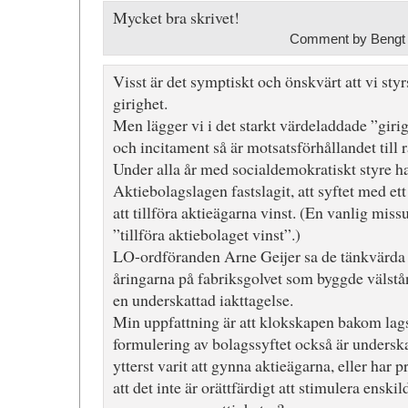
Mycket bra skrivet!
Comment by Bengt 
Visst är det symptiskt och önskvärt att vi styr
girighet.
Men lägger vi i det starkt värdeladdade ”giri
och incitament så är motsatsförhållandet till rä
Under alla år med socialdemokratiskt styre ha
Aktiebolagslagen fastslagit, att syftet med et
att tillföra aktieägarna vinst. (En vanlig miss
”tillföra aktiebolaget vinst”.)
LO-ordföranden Arne Geijer sa de tänkvärda o
åringarna på fabriksgolvet som byggde välstånd
en underskattad iakttagelse.
Min uppfattning är att klokskapen bakom lags
formulering av bolagssyftet också är underskat
ytterst varit att gynna aktieägarna, eller har
att det inte är orättfärdigt att stimulera enskil