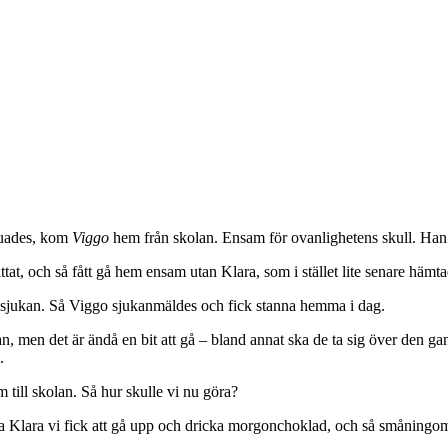
vjuades, kom
Viggo
hem från skolan. Ensam för ovanlighetens skull. Han
ättat, och så fått gå hem ensam utan Klara, som i stället lite senare h
kräksjukan. Så Viggo sjukanmäldes och fick stanna hemma i dag.
an, men det är ändå en bit att gå – bland annat ska de ta sig över den g
.
am till skolan. Så hur skulle vi nu göra?
bara Klara vi fick att gå upp och dricka morgonchoklad, och så småningom 