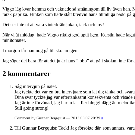
Viggo låg kvar hemma och vaknade så småningom till liv även han. Meda
färsk paprika. Hinken som hade stått bredvid hans tillfälliga bädd p
Det ser inte ut att vara vinterkräksjukan, tack och lov!
När vi åt middag, hade Viggo riktigt god aptit igen. Kerstin hade lag
minitomater.
I morgon får han nog gå till skolan igen.
Jag säger det bara för att det ju är hans ”jobb” att gå i skolan, inte f
2 kommentarer
Såg intervjun på nätet.
Jag tyckte det var en bra intervjuare som lät dig tänka och svara
Dina svar tyckte jag var eftertänksamt konsekventa och visade ett
Jag är inte förvånad, jag har ju läst fler blogginlägg än melodik
Still going strong!
Comment by Gunnar Bergquist — 2013 03 07 20:39
#
Till Gunnar Bergquist: Tack! Jag försökte där, som annars, vara