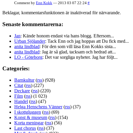
Comment by
Enn Kokk
— 2013 03 07 22:24
#
Beklagar, kommentarsfunktionen är inaktiverad för närvarande.
Senaste kommentarerna:
Jan
: Kände honom endast via hans blogg. Eftersom...
Urban Sjölander
: Tack Enn och jag hoppas att Du fick med...
anita lindblad
: För den som vill läsa Enn Kokks sista...
anita lindblad
: Jag är så glad, tacksam och hedrad att...
LO - Göteborg
: Det var sorgliga nyheter. Jag har följt...
Categories:
Barnkultur
(
rss
) (928)
Citat
(
rss
) (227)
Deckare
(
rss
) (220)
Film
(
rss
) (1 023)
Handel
(
rss
) (47)
Helga Henschens Vänner
(
rss
) (37)
I skottgluggen
(
rss
) (69)
Konst & museum
(
rss
) (154)
Korta meningar
(
rss
) (56)
Last chorus
(
rss
) (37)