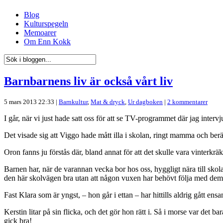
Blog
Kulturspegeln
Memoarer
Om Enn Kokk
Barnbarnens liv är också vårt liv
5 mars 2013 22:33 |
Barnkultur
,
Mat & dryck
,
Ur dagboken
|
2 kommentarer
I går, när vi just hade satt oss för att se TV-programmet där jag inter
Det visade sig att Viggo hade mått illa i skolan, ringt mamma och ber
Oron fanns ju förstås där, bland annat för att det skulle vara vinter
Barnen har, när de varannan vecka bor hos oss, hyggligt nära till skol
den här skolvägen bra utan att någon vuxen har behövt följa med dem
Fast Klara som är yngst, – hon går i ettan – har hittills aldrig gått ens
Kerstin litar på sin flicka, och det gör hon rätt i. Så i morse var det 
gick bra!