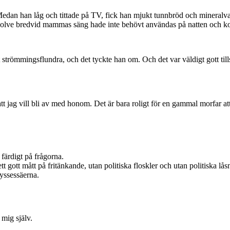
n han låg och tittade på TV, fick han mjukt tunnbröd och mineralvatten
å golve bredvid mammas säng hade inte behövt användas på natten och ko
at strömmingsflundra, och det tyckte han om. Och det var väldigt gott 
ör att jag vill bli av med honom. Det är bara roligt för en gammal morfar 
 färdigt på frågorna.
 gott mått på fritänkande, utan politiska floskler och utan politiska lås
ryssessäerna.
 mig själv.