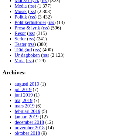
Mat & dryck
(
rss
) (823)
Media
(
rss
) (1 377)
Musik
(
rss
) (2 303)
Politik
(
rss
) (3 432)
Politikerhistorier
(
rss
) (13)
Prosa & lyrik
(
rss
) (596)
Resor
(
rss
) (315)
Serier
(
rss
) (241)
Teater
(
rss
) (380)
Trädgård
(
rss
) (400)
Ur dagboken
(
rss
) (2 123)
Varia
(
rss
) (129)
Archives:
augusti 2019
(1)
juli 2019
(7)
juni 2019
(1)
maj 2019
(7)
mars 2019
(6)
februari 2019
(5)
januari 2019
(12)
december 2018
(12)
november 2018
(14)
oktober 2018
(9)