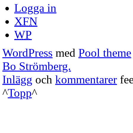
Logga in
XFN
WP
WordPress
med
Pool theme
Bo Strömberg.
Inlägg
och
kommentarer
fee
^
Topp
^