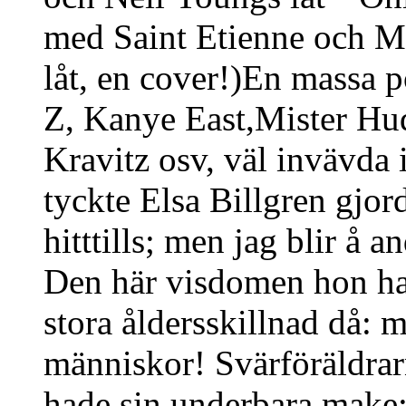
med Saint Etienne och M
låt, en cover!)En massa 
Z, Kanye East,Mister H
Kravitz osv, väl invävda 
tyckte Elsa Billgren gjorde
hitttills; men jag blir å a
Den här visdomen hon hade
stora åldersskillnad då: m
människor! Svärföräldrarn
hade sin underbara make;