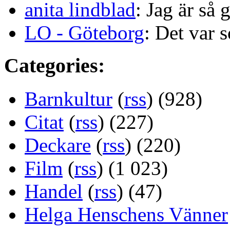
anita lindblad
: Jag är så 
LO - Göteborg
: Det var s
Categories:
Barnkultur
(
rss
) (928)
Citat
(
rss
) (227)
Deckare
(
rss
) (220)
Film
(
rss
) (1 023)
Handel
(
rss
) (47)
Helga Henschens Vänner