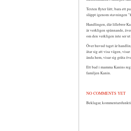
Texten flyter lätt; bara ett
släppt igenom stavningen ”fo
Handlingen, där lillebror Ka
är verkligen spännande, även
om den verkligen inte ser u
Över huvud taget är handling
åtar sig att visa vägen, visar
ända hem, visar sig gråta över
Ett bad i mamma Kanins regi 
familjen Kanin.
NO COMMENTS YET
Beklagar, kommentarsfunktio