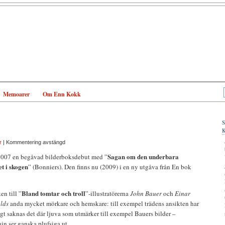
Memoarer
Om Enn Kokk
r
|
Kommentering avstängd
Sagan om den underbara
007 en begåvad bilderboksdebut med ”
t i skogen
” (Bonniers). Den finns nu (2009) i en ny utgåva från En bok
Bland tomtar och troll
en till ”
”-illustratörerna
John Bauer
och
Einar
lds
anda mycket mörkare och hemskare: till exempel trädens ansikten har
gt saknas det där ljuva som utmärker till exempel Bauers bilder –
n ser ganska plufsiga ut.