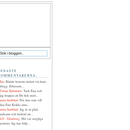
SENASTE
KOMMENTARERNA:
Jan
: Kände honom endast via hans
blogg. Eftersom...
Urban Sjölander
: Tack Enn och
jag hoppas att Du fick med...
anita lindblad
: För den som vill
läsa Enn Kokks sista...
anita lindblad
: Jag är så glad,
tacksam och hedrad att...
LO - Göteborg
: Det var sorgliga
nyheter. Jag har följt...