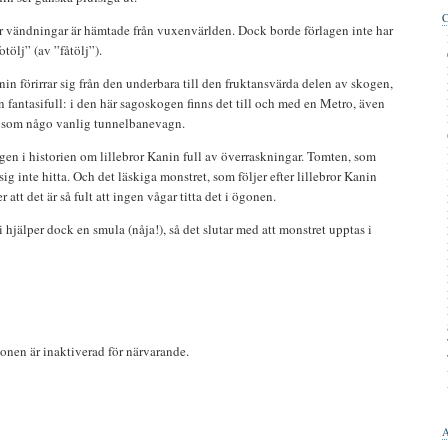
 par vändningar är hämtade från vuxenvärlden. Dock borde förlagen inte har
tölj” (av ”fåtölj”).
nin förirrar sig från den underbara till den fruktansvärda delen av skogen,
 fantasifull: i den här sagoskogen finns det till och med en Metro, även
t som någo vanlig tunnelbanevagn.
en i historien om lillebror Kanin full av överraskningar. Tomten, som
 sig inte hitta. Och det läskiga monstret, som följer efter lillebror Kanin
 att det är så fult att ingen vågar titta det i ögonen.
hjälper dock en smula (nåja!), så det slutar med att monstret upptas i
nen är inaktiverad för närvarande.