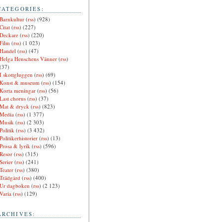
CATEGORIES:
Barnkultur
(
rss
) (928)
Citat
(
rss
) (227)
Deckare
(
rss
) (220)
Film
(
rss
) (1 023)
Handel
(
rss
) (47)
Helga Henschens Vänner
(
rss
)
(37)
I skottgluggen
(
rss
) (69)
Konst & museum
(
rss
) (154)
Korta meningar
(
rss
) (56)
Last chorus
(
rss
) (37)
Mat & dryck
(
rss
) (823)
Media
(
rss
) (1 377)
Musik
(
rss
) (2 303)
Politik
(
rss
) (3 432)
Politikerhistorier
(
rss
) (13)
Prosa & lyrik
(
rss
) (596)
Resor
(
rss
) (315)
Serier
(
rss
) (241)
Teater
(
rss
) (380)
Trädgård
(
rss
) (400)
Ur dagboken
(
rss
) (2 123)
Varia
(
rss
) (129)
ARCHIVES: