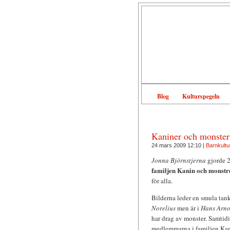
Blog
Kulturspegeln
Kaniner och monster
24 mars 2009 12:10 |
Barnkultu
Jonna Björnstjerna
gjorde 2
familjen Kanin och monstre
för alla.
Bilderna leder en smula tank
Norelius
men är i
Hans Arno
har drag av monster. Samtidi
medlemmarna i familjen Kani