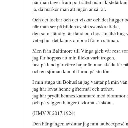
när man tager fram porträttet man i kistelärkan 
ja, då märker man att ingen är så rar.
Och det lockar och det viskar och det hugger o
när man ser på bilden av sin svenska flicka,
den som ständigt är iland och hos sin älskling 
vet ej hur det känns ombord för en sjöman.
Men från Baltimore till Vinga gick vår resa so
jag får hoppas att min flicka varit trogen,
fast på land går värre hajar än man skåda får på
och en sjöman kan bli lurad på sin lön.
I min stuga uti Bohuslän jag väntar på min vän
jag har lovat henne giftermål och trohet,
jag har prydit hennes kammare med blommor 
och på väggen hänger tavlorna så skönt.
(HMV X 2017,1924)
Den här gången avslutar jag min taubeexposé 