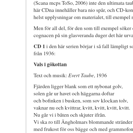
(Scana mcps ToSo, 2006) inte den ultimata tau
här CDna innehåller bara nio spår, och CD-kon
helst upplysningar om materialet, till exempel 
Men för all del, för den som till exempel söker 
cognacen på sin glasveranda duger det här urval
CD 1
i den här serien börjar i så fall lämpligt 
från 1936:
Vals i gökottan
Text och musik:
Evert Taube
, 1936
Fjärden ligger blank som ett nybonat golv,
solen går ur havet och häggarna doftar
och bofinken i busken, som sov klockan tolv,
vaknar nu och kvittrar, kvitt, kvitt, kvitt, kvitt.
Nu går vi i båten och skjuter ifrån.
Vi ska ro till Ängholmars blommande stränder
med frukost för oss bägge och med grammofo