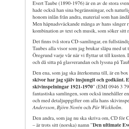
Evert Taube (1890-1976) är en av de stora sven
hade också han sina begränsningar, och naturli
honom inlån från andra, material som han ändå ha
Men häpnadsväckande många av hans sånger r
kombination av text och musik, som söker sitt 
Det finns två stora CD-samlingar, en fullständi
Taubes alla visor som jag brukar släpa med ut t
Öregrund varje vår när vi flyttar ut till kusten.
och då sitta på glasverandan och lyssna på Tau
Den ena, som jag ska återkomma till, är en box
skivor har jag själv insjungit och godkänt. 
skivinspelningar 1921-1970
” (EMI 0946 3 79
fantastiska samlingen, som också innehåller en
och med detaljuppgifter om alla hans skivinspe
Andersson
,
Björn Norén
och
Pär Wickholm
.
Den andra, som jag nu ska skriva om, CD för C
Den ultimate Ev
– är trots sitt (norska) namn ”