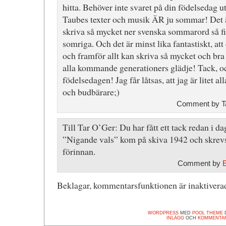
hitta. Behöver inte svaret på din födelsedag u
Taubes texter och musik ÄR ju sommar! Det är
skriva så mycket ner svenska sommarord så fi
somriga. Och det är minst lika fantastiskt, at
och framför allt kan skriva så mycket och bra ti
alla kommande generationers glädje! Tack, och
födelsedagen! Jag får låtsas, att jag är litet a
och budbärare;)
Comment by Ta
Till Tar O’Ger: Du har fått ett tack redan i d
”Nigande vals” kom på skiva 1942 och skrevs 
förinnan.
Comment by
Beklagar, kommentarsfunktionen är inaktiverad
WORDPRESS
MED
POOL THEME
D
INLÄGG
OCH
KOMMENTA