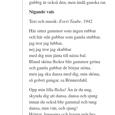
gubbig är också den, men ändå ganska rar.
Nigande vals
Text och musik:
Evert Taube
, 1942
Här sitter gummor som ingen rubbar
och här står gubbar som gamla stubbar,
jag tror jag lubbar,
nej jag tror jag skubbar
med dig min jänta till nästa bal.
Bland sköna flickor blir gummor gröna
och gamla gubbar de börjar stöna,
men jag ska dansa med dig, min sköna,
så golvet gungar, sa Rönnerdahl.
Opp min lilla flicka! Än är du ung,
skynda dig att dansa, dansa och sjung
innan du också blir gammal och tung
dansa, min vän, och sjung!
Hjärtat, lungorna och levern mår bra,