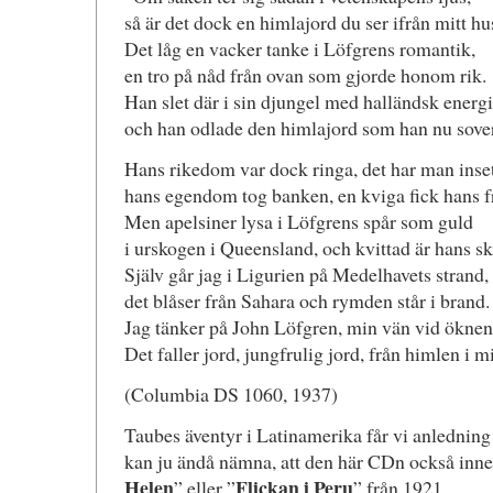
så är det dock en himlajord du ser ifrån mitt hu
Det låg en vacker tanke i Löfgrens romantik,
en tro på nåd från ovan som gjorde honom rik.
Han slet där i sin djungel med halländsk energi
och han odlade den himlajord som han nu sover
Hans rikedom var dock ringa, det har man inset
hans egendom tog banken, en kviga fick hans f
Men apelsiner lysa i Löfgrens spår som guld
i urskogen i Queensland, och kvittad är hans sk
Själv går jag i Ligurien på Medelhavets strand,
det blåser från Sahara och rymden står i brand.
Jag tänker på John Löfgren, min vän vid öknen
Det faller jord, jungfrulig jord, från himlen i m
(Columbia DS 1060, 1937)
Taubes äventyr i Latinamerika får vi anledning 
kan ju ändå nämna, att den här CDn också inne
Helen
Flickan i Peru
” eller ”
” från 1921.