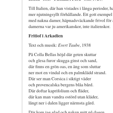
Till Italien, där han vistades i långa perioder, 
mer njutningsyllt förhållande. Ett gott exempel
med nakna damer, häpnadsväckande frivol för 
damerna var ju amerikanskor, inte italienskor.
Fritiof i Arkadien
Text och musik:
Evert Taube
, 1938
På Colla Bellas höjd där geten skuttar
och glesa furor skugga ginst och sand,
där finns en grön oas, en äng som sluttar
ner mot en vindal och en palmklädd strand.
Där ser man Corsica i siktigt väder
och provencalska bergens blåa bård.
Där doftar kaprifolium och fläder,
där kan man vandra ostörd utan kläder,
långt ner i dalen ligger närmsta gård.
Där kom jag glad och naken mitt på dagen,