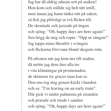
Jag har då aldrig nånsin sett på maken!
Hon kom och ställde sig helt tätt intill,
men innan jag hann tänka rätt på saken,
så fick jag plötsligt se två flickor till.
De skrattade och jazzade på ängen
och sjöng: ”Oh, happy days are here again!”
Sen högg de mig och ropte: ”Opp ur sängen!”
Jag tappa mina fikonlöv i svängen
och flickorna försvann bland skogens trän.
På aftonen när jag kom ner till staden,
då mötte jag dem åter alla tre
i vita klänningar på promenaden,
de skönaste tre gracer man kan se.
Den ena tog mig genast käckt i handen
och sa: ”I’m leaving on an early train”.
Där gick vi under palmerna på stranden
och pratade och ritade i sanden
och sjöng: ”Oh, happy days are here again!”