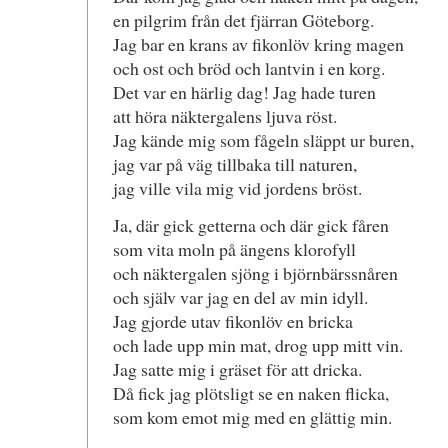
en pilgrim från det fjärran Göteborg.
Jag bar en krans av fikonlöv kring magen
och ost och bröd och lantvin i en korg.
Det var en härlig dag! Jag hade turen
att höra näktergalens ljuva röst.
Jag kände mig som fågeln släppt ur buren,
jag var på väg tillbaka till naturen,
jag ville vila mig vid jordens bröst.
Ja, där gick getterna och där gick fåren
som vita moln på ängens klorofyll
och näktergalen sjöng i björnbärssnåren
och själv var jag en del av min idyll.
Jag gjorde utav fikonlöv en bricka
och lade upp min mat, drog upp mitt vin.
Jag satte mig i gräset för att dricka.
Då fick jag plötsligt se en naken flicka,
som kom emot mig med en glättig min.