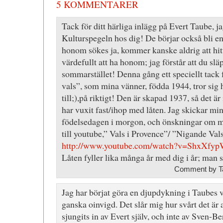
5 KOMMENTARER
Tack för ditt härliga inlägg på Evert Taube, ja
Kulturspegeln hos dig! De börjar också bli en
honom sökes ja, kommer kanske aldrig att hit
värdefullt att ha honom; jag förstår att du slä
sommarstället! Denna gång ett speciellt tack f
vals”, som mina vänner, födda 1944, tror sig h
till;),på riktigt! Den är skapad 1937, så det är
har vuxit fast/ihop med låten. Jag skickar mi
födelsedagen i morgon, och önskningar om må
till youtube,” Vals i Provence”/ ”Nigande Val
http://www.youtube.com/watch?v=ShxXf
Låten fyller lika många år med dig i år; man s
Comment by Ta
Jag har börjat göra en djupdykning i Taubes v
ganska oinvigd. Det slår mig hur svårt det är
sjungits in av Evert själv, och inte av Sven-Be