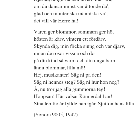
om du dansar minst var åttonde da’,
glad och munter ska människa va’,
det vill vår Herre ha!
Våren ger blommor, sommarn ger hö,
hösten är kärv, vintern ett fördärv.
Skynda dig, min flicka sjung och var djärv,
innan de rosor vissna och dö
på din kind så varm och din unga barm
ännu blommar, lilla mö!
Hej, musikanter! Såg ni på den!
Såg ni hennes steg? Såg ni hur hon neg?
Å, nu tror jag alla gummorna teg!
Hoppsan! Här valsar Rönnerdahl än!
Sina femtio år fyllde han igår. Sjutton hans lill
(Sonora 9005, 1942)