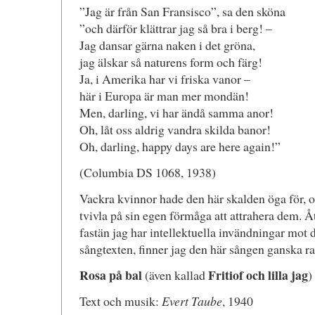
”Jag är från San Fransisco”, sa den sköna
”och därför klättrar jag så bra i berg! –
Jag dansar gärna naken i det gröna,
jag älskar så naturens form och färg!
Ja, i Amerika har vi friska vanor –
här i Europa är man mer mondän!
Men, darling, vi har ändå samma anor!
Oh, låt oss aldrig vandra skilda banor!
Oh, darling, happy days are here again!”
(Columbia DS 1068, 1938)
Vackra kvinnor hade den här skalden öga för, och
tvivla på sin egen förmåga att attrahera dem. Å
fastän jag har intellektuella invändningar mot
sångtexten, finner jag den här sången ganska ra
Rosa på bal
Fritiof och lilla jag
(även kallad
)
Text och musik:
Evert Taube
, 1940