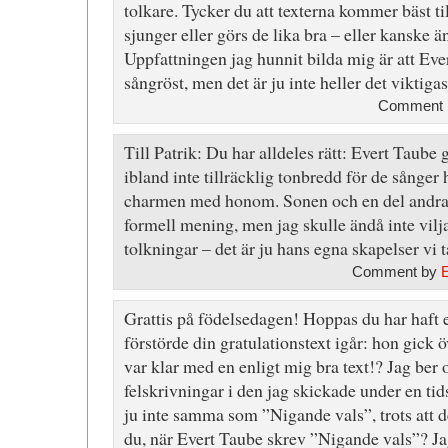
tolkare. Tycker du att texterna kommer bäst till
sjunger eller görs de lika bra – eller kanske 
Uppfattningen jag hunnit bilda mig är att Eve
sångröst, men det är ju inte heller det viktiga
Comment b
Till Patrik: Du har alldeles rätt: Evert Taube
ibland inte tillräcklig tonbredd för de sånger 
charmen med honom. Sonen och en del andra ä
formell mening, men jag skulle ändå inte vilj
tolkningar – det är ju hans egna skapelser vi 
Comment by
Grattis på födelsedagen! Hoppas du har haft e
förstörde din gratulationstext igår: hon gick 
var klar med en enligt mig bra text!? Jag ber 
felskrivningar i den jag skickade under en tid
ju inte samma som ”Nigande vals”, trots att d
du, när Evert Taube skrev ”Nigande vals”? Jag