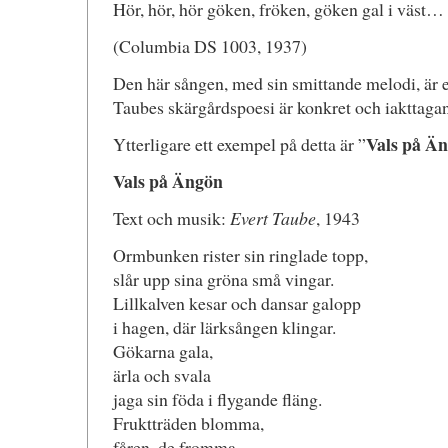
Hör, hör, hör göken, fröken, göken gal i väst…
(Columbia DS 1003, 1937)
Den här sången, med sin smittande melodi, är e
Taubes skärgårdspoesi är konkret och iakttagande
Vals på Ä
Ytterligare ett exempel på detta är ”
Vals på Ängön
Text och musik:
Evert Taube
, 1943
Ormbunken rister sin ringlade topp,
slår upp sina gröna små vingar.
Lillkalven kesar och dansar galopp
i hagen, där lärksången klingar.
Gökarna gala,
ärla och svala
jaga sin föda i flygande fläng.
Fruktträden blomma,
fåren, de fromma,