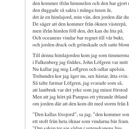
den kommer ifrån himmelen och den har gjort 
den duggade så sakta i många tusen år,
det är en himlajord, min vän, den jorden där du 
De säger att den kommer från öknen västerpå,
men ifrån himlen föll den, det kan du lita på.
Och oceanens vindar bar regnet till vår bukt,
och jorden drack och grönskade och satte blom
Till denna himlajorden kom jag som timmerma
i Falkenberg jag föddes, John Löfgren var mitt
Nu kallar jag mig Loffgren och odlar apelsin.
Trehundra kor jag äger nu, sex hästar, åtta svin.
Så talte farmar Löfgren, jag svarade som så,
att lantbruk var det yrke som jag minst förstod
Men att jag hört på Pampas ett yttrande ibland
om jorden där att den kom dit med storm från I
”Den kallas lössjord”, sa jag, ”den kommer s
ett stoft från heta öknar som vindarna bär fram
”Om saken ter sig sådan i vetenskapens ljus,