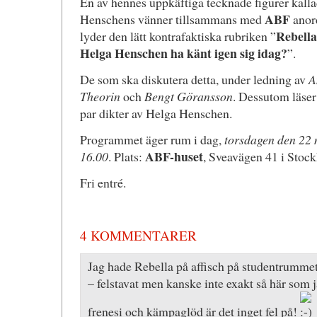
En av hennes uppkäftiga tecknade figurer kall
ABF
Henschens vänner tillsammans med
anor
Rebella
lyder den lätt kontrafaktiska rubriken ”
Helga Henschen ha känt igen sig idag?
”.
De som ska diskutera detta, under ledning av
A
Theorin
och
Bengt Göransson
. Dessutom läse
par dikter av Helga Henschen.
Programmet äger rum i dag,
torsdagen den 22 
ABF-huset
16.00
. Plats:
, Sveavägen 41 i Stoc
Fri entré.
4 KOMMENTARER
Jag hade Rebella på affisch på studentrumme
– felstavat men kanske inte exakt så här som
frenesi och kämpaglöd är det inget fel på!