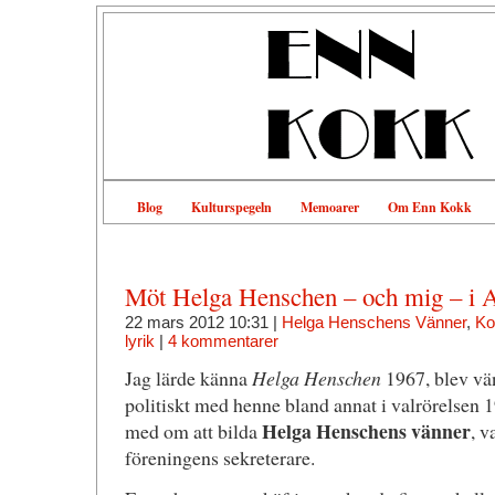
Blog
Kulturspegeln
Memoarer
Om Enn Kokk
Möt Helga Henschen – och mig – i A
22 mars 2012 10:31 |
Helga Henschens Vänner
,
Ko
lyrik
|
4 kommentarer
Jag lärde känna
Helga Henschen
1967, blev vä
politiskt med henne bland annat i valrörelsen 
Helga Henschens vänner
med om att bilda
, v
föreningens sekreterare.