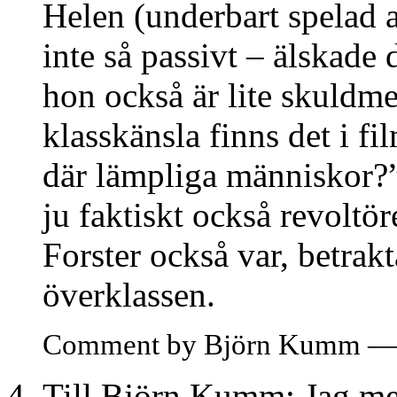
Helen (underbart spelad
inte så passivt – älskad
hon också är lite skuldm
klasskänsla finns det i f
där lämpliga människor?”
ju faktiskt också revoltö
Forster också var, betrak
överklassen.
Comment by Björn Kumm — 
Till Björn Kumm: Jag me