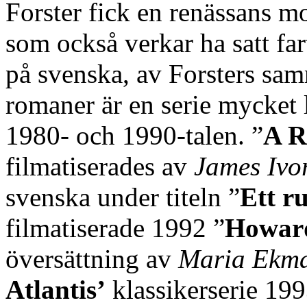
Forster fick en renässans mo
som också verkar ha satt fa
på svenska, av Forsters sam
romaner är en serie mycket 
1980- och 1990-talen. ”
A R
filmatiserades av
James Ivo
svenska under titeln ”
Ett r
filmatiserade 1992 ”
Howar
översättning av
Maria Ekm
Atlantis’
klassikerserie 199