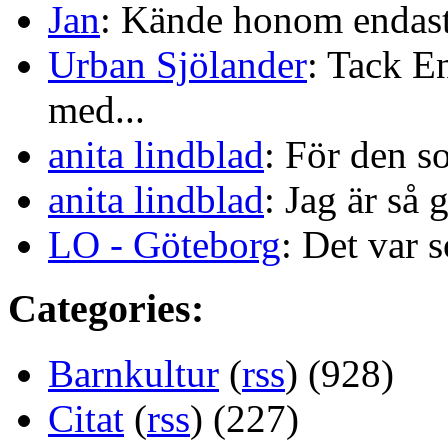
Jan
: Kände honom endast 
Urban Sjölander
: Tack E
med...
anita lindblad
: För den s
anita lindblad
: Jag är så 
LO - Göteborg
: Det var s
Categories:
Barnkultur
(
rss
) (928)
Citat
(
rss
) (227)