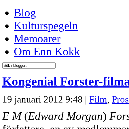
Blog
Kulturspegeln
Memoarer
Om Enn Kokk
Kongenial Forster-filma
19 januari 2012 9:48 |
Film
,
Pros
E M
(
Edward Morgan
)
Fors
författare, en av medlemmar