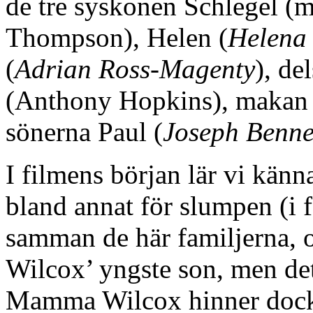
de tre syskonen Schlegel (
Thompson), Helen (
Helena
(
Adrian Ross-Magenty
), de
(Anthony Hopkins), makan 
sönerna Paul (
Joseph Benne
I filmens början lär vi kän
bland annat för slumpen (i f
samman de här familjerna, o
Wilcox’ yngste son, men det 
Mamma Wilcox hinner dock f