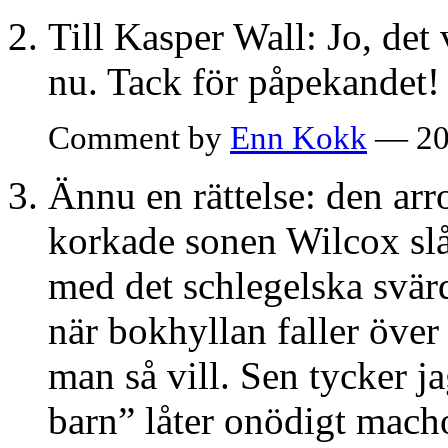
Till Kasper Wall: Jo, det 
nu. Tack för påpekandet!
Comment by
Enn Kokk
— 20
Ännu en rättelse: den ar
korkade sonen Wilcox slå
med det schlegelska svär
när bokhyllan faller öve
man så vill. Sen tycker j
barn” låter onödigt macho