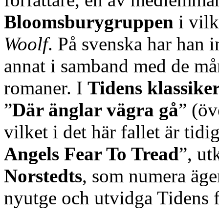
Bloomsburygruppen
i vil
Woolf
. På svenska har han i
annat i samband med de mån
romaner. I
Tidens klassike
”
Där änglar vägra gå
” (öv
vilket i det här fallet är tid
Angels Fear To Tread
”, ut
Norstedts
, som numera äg
nyutge och utvidga Tidens f