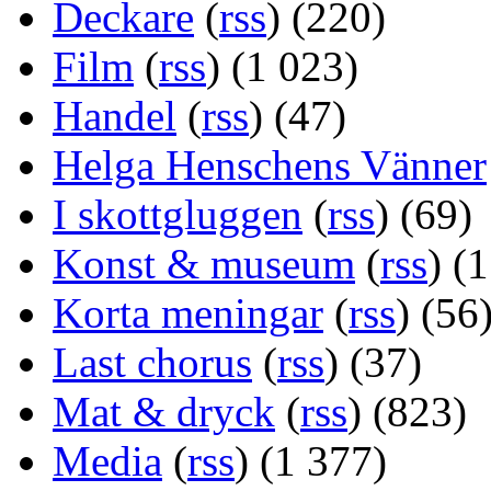
Deckare
(
rss
) (220)
Film
(
rss
) (1 023)
Handel
(
rss
) (47)
Helga Henschens Vänner
I skottgluggen
(
rss
) (69)
Konst & museum
(
rss
) (
Korta meningar
(
rss
) (56
Last chorus
(
rss
) (37)
Mat & dryck
(
rss
) (823)
Media
(
rss
) (1 377)