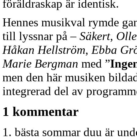
föräldraskap är identisk.
Hennes musikval rymde gan
till lyssnar på –
Säkert
,
Oll
Håkan Hellström
,
Ebba Gr
Marie Bergman
med ”
Inge
men den här musiken bildade
integrerad del av programm
1 kommentar
bästa sommar duu är und