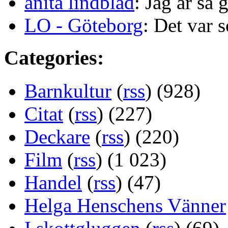
anita lindblad
: Jag är så 
LO - Göteborg
: Det var s
Categories:
Barnkultur
(
rss
) (928)
Citat
(
rss
) (227)
Deckare
(
rss
) (220)
Film
(
rss
) (1 023)
Handel
(
rss
) (47)
Helga Henschens Vänner