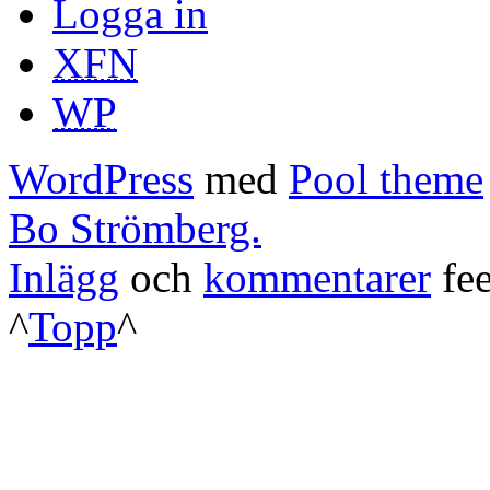
Logga in
XFN
WP
WordPress
med
Pool theme
Bo Strömberg.
Inlägg
och
kommentarer
fee
^
Topp
^