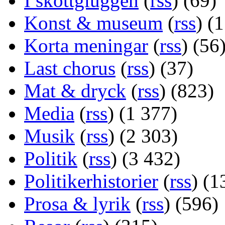
I skottgluggen
(
rss
) (69)
Konst & museum
(
rss
) (
Korta meningar
(
rss
) (56
Last chorus
(
rss
) (37)
Mat & dryck
(
rss
) (823)
Media
(
rss
) (1 377)
Musik
(
rss
) (2 303)
Politik
(
rss
) (3 432)
Politikerhistorier
(
rss
) (1
Prosa & lyrik
(
rss
) (596)