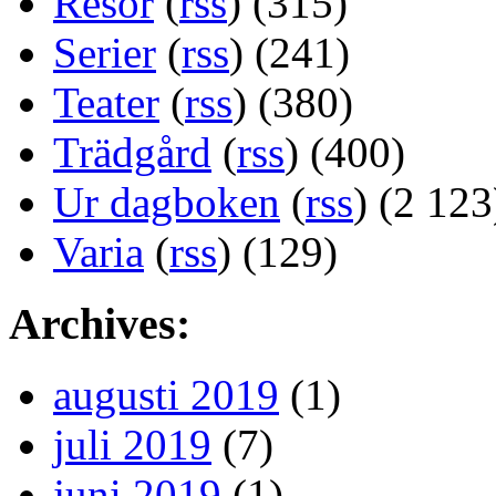
Resor
(
rss
) (315)
Serier
(
rss
) (241)
Teater
(
rss
) (380)
Trädgård
(
rss
) (400)
Ur dagboken
(
rss
) (2 123
Varia
(
rss
) (129)
Archives:
augusti 2019
(1)
juli 2019
(7)
juni 2019
(1)