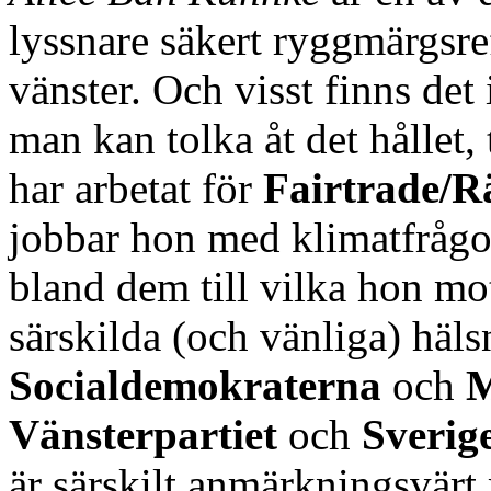
lyssnare säkert ryggmärgsr
vänster. Och visst finns det
man kan tolka åt det hållet,
har arbetat för
Fairtrade/R
jobbar hon med klimatfrågor 
bland dem till vilka hon mo
särskilda (och vänliga) häl
Socialdemokraterna
och
M
Vänsterpartiet
och
Sverig
är särskilt anmärkningsvär