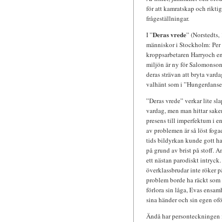
för att kamratskap och rikti
frågeställningar.
Deras vrede
I ”
” (Norstedts,
människor i Stockholm: Per 
kroppsarbetaren Harryoch en i
miljön är ny för Salomonson.
deras strävan att bryta vard
valhänt som i ”Hungerdanse
”Deras vrede” verkar lite sl
vardag, men man hittar saker
presens till imperfektum i 
av problemen är så löst foga
tids bildyrkan kunde gott h
på grund av brist på stoff. 
ett nästan parodiskt intryck.
överklassbrudar inte röker 
problem borde ha räckt som st
förlora sin låga, Evas ensam
sina händer och sin egen ofö
Ändå har personteckningen i