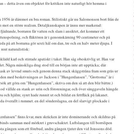
han – detta även om objektet för kritiken inte naturligt hör hemma i
ån 1956 är däremot en bra roman. Stilistiskt går nu Salomonson bort från de
 mot en större realism. Detaljkunskapen är ännu mer markerad:
fjädrande, borraren får vatten och slam i ansiktet, det kommer ett
tenspolning, och fläktören är i genomskärning 90 centimeter och på
da på att borrarna gör sexti hål om dan, tre och en halv meter djupa. I
 rent naturalistisk:
sklädd karl och stirrade apatiskt i taket. Han såg obeskrivlig ut. Han var
let. Några mänskliga drag stod till en början inte att upptäcka; där
 mask av levrad smuts och genom denna stack skäggstråna fram som gräs ur
bilden med beskrivningen av Jackson i ”Hungerdansen”. ”Grottorna” är i
örsök att göra om ”Hungerdansen”, skriva om den så att den blir bättre.)
tod vällde en stank av urin och föroreningar, och över sänggaveln hängde
a och hjälm; syret hade runnit ut och bildat en fettfläck på lakanet.
gda överallt i rummet. en del sönderslagna, en del slarvigt plockade i
erdansen” finns kvar, men skräcken är inte dominerande och skildras på
en binds samman med mörkret i gruvschaktet. Luftslangen till borrslipen
rsta gången som ett förebud, andra gången tjuter den vid Jonssons död.