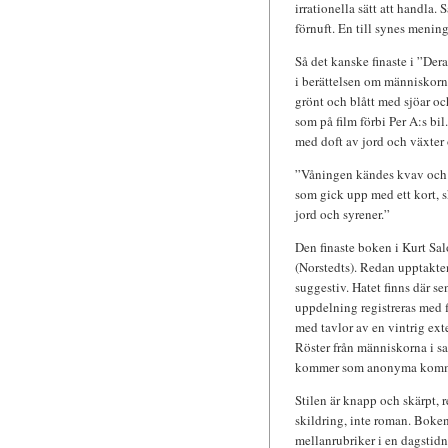
irrationella sätt att handla.
förnuft. En till synes menin
Så det kanske finaste i ”Der
i berättelsen om människorna
grönt och blått med sjöar o
som på film förbi Per A:s bil
med doft av jord och växter 
”Våningen kändes kvav och 
som gick upp med ett kort, 
jord och syrener.”
Den finaste boken i Kurt Sal
(Norstedts). Redan upptakten
suggestiv. Hatet finns där 
uppdelning registreras med f
med tavlor av en vintrig exter
Röster från människorna i s
kommer som anonyma komme
Stilen är knapp och skärpt, 
skildring, inte roman. Boke
mellanrubriker i en dagstidnin