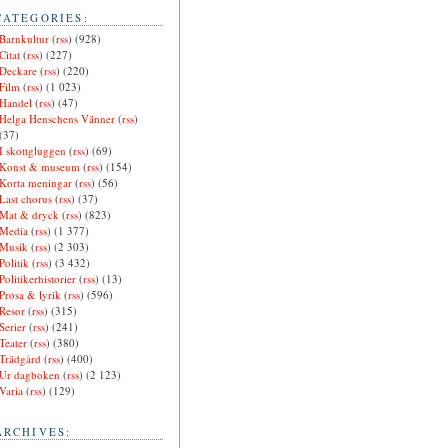
CATEGORIES:
Barnkultur
(
rss
) (928)
Citat
(
rss
) (227)
Deckare
(
rss
) (220)
Film
(
rss
) (1 023)
Handel
(
rss
) (47)
Helga Henschens Vänner
(
rss
)
(37)
I skottgluggen
(
rss
) (69)
Konst & museum
(
rss
) (154)
Korta meningar
(
rss
) (56)
Last chorus
(
rss
) (37)
Mat & dryck
(
rss
) (823)
Media
(
rss
) (1 377)
Musik
(
rss
) (2 303)
Politik
(
rss
) (3 432)
Politikerhistorier
(
rss
) (13)
Prosa & lyrik
(
rss
) (596)
Resor
(
rss
) (315)
Serier
(
rss
) (241)
Teater
(
rss
) (380)
Trädgård
(
rss
) (400)
Ur dagboken
(
rss
) (2 123)
Varia
(
rss
) (129)
ARCHIVES: