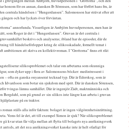
d i gruvgången mellan Ambjörn, huvudpersonen i ”Grottorna”, och den
r honom för en annan, dansken Ib Sörensen, som har förfört hans fru, är
den centrala händelsen i ”Hungerdansen”. Salomonson har strävat efter att
ra gången och har lyckats över förväntan.
ottorna” annorlunda. Visserligen är Ambjörn huvudpersonen, men han är
 sätt, som Roger är det i ”Hungerdansen”. Gruvan är det centrala i
ruvsamhället beskrivs och analyseras; ibland har de episoder, där de
ning till händelseförloppet kring de silikosskadade, formellt temat i
 ambitionen att skriva en kollektivroman. I ”Grottorna” finns ett rikt
agatelliserar silikosproblemet och talar om arbetarna som okunniga
figur, som dyker upp i flera av Salomonsons böcker: medintressent i
en – ofta en ganska onyanserat tecknad typ. Där är Ederskog, som är
ch Idvardsson som botar sin sjukdom med sprit. Där är dansken Sörensen,
därför tvingas lämna samhället. Där är ingenjör Zädt, maktmänniska och
on Bergdahl, som på grund av sin silikos inte längre kan arbeta i gruvan
jälplastare på en traktor.
roman ställs alla inför faktum: bolaget är ingen välgörenhetsinrättning.
eta. Vems fel är det, att till exempel Simon är sjuk? När silikosproblemet
ngre gå kvar utan får välja mellan att flytta till bolagets nya anrikningsverk
et antyds, att det nya anrikningsverket kanske inte är helt ofarligt för