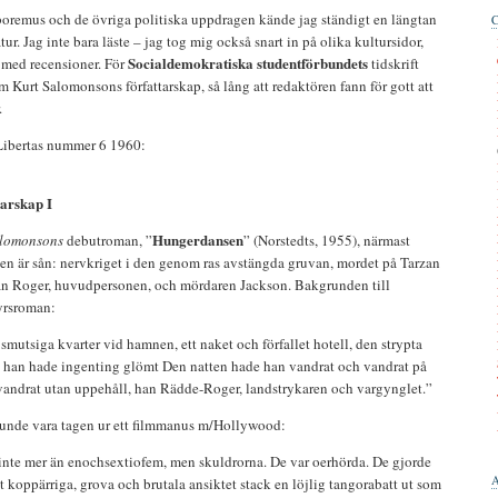
boremus och de övriga politiska uppdragen kände jag ständigt en längtan
tur. Jag inte bara läste – jag tog mig också snart in på olika kultursidor,
Socialdemokratiska studentförbundets
 med recensioner. För
tidskrift
m Kurt Salomonsons författarskap, så lång att redaktören fann för gott att
.
 Libertas nummer 6 1960:
arskap I
Hungerdansen
alomonsons
debutroman, ”
” (Norstedts, 1955), närmast
gen är sån: nervkriget i den genom ras avstängda gruvan, mordet på Tarzan
n Roger, huvudpersonen, och mördaren Jackson. Bakgrunden till
tyrsroman:
mutsiga kvarter vid hamnen, ett naket och förfallet hotell, den strypta
 han hade ingenting glömt Den natten hade han vandrat och vandrat på
 vandrat utan uppehåll, han Rädde-Roger, landstrykaren och vargynglet.”
unde vara tagen ur ett filmmanus m/Hollywood:
 inte mer än enochsextiofem, men skuldrorna. De var oerhörda. De gjorde
et koppärriga, grova och brutala ansiktet stack en löjlig tangorabatt ut som