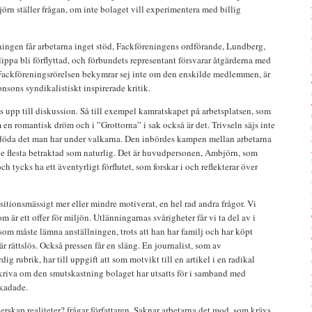
rn ställer frågan, om inte bolaget vill experimentera med billig
ningen får arbetarna inget stöd, Fackföreningens ordförande, Lundberg,
ippa bli förflyttad, och förbundets representant försvarar åtgärderna med
Fackföreningsrörelsen bekymrar sej inte om den enskilde medlemmen, är
sons syndikalistiskt inspirerade kritik.
upp till diskussion. Så till exempel kamratskapet på arbetsplatsen, som
 en romantisk dröm och i ”Grottorna” i sak också är det. Trivseln säjs inte
döda det man har under valkarna. Den inbördes kampen mellan arbetarna
de flesta betraktad som naturlig. Det är huvudpersonen, Ambjörn, som
och tycks ha ett äventyrligt förflutet, som forskar i och reflekterar över
tionsmässigt mer eller mindre motiverat, en hel rad andra frågor. Vi
 är ett offer för miljön. Utlänningarnas svårigheter får vi ta del av i
som måste lämna anställningen, trots att han har familj och har köpt
 rättslös. Också pressen får en släng. En journalist, som av
dig rubrik, har till uppgift att som motvikt till en artikel i en radikal
riva om den smutskastning bolaget har utsatts för i samband med
skadade.
erskap realiteter? frågar författaren. Saknar arbetarna det mod, som krävs,