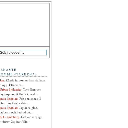
SENASTE
KOMMENTARERNA:
Jan
: Kände honom endast via hans
blogg. Eftersom...
Urban Sjölander
: Tack Enn och
jag hoppas att Du fick med...
anita lindblad
: För den som vill
läsa Enn Kokks sista...
anita lindblad
: Jag är så glad,
tacksam och hedrad att...
LO - Göteborg
: Det var sorgliga
nyheter. Jag har följt...