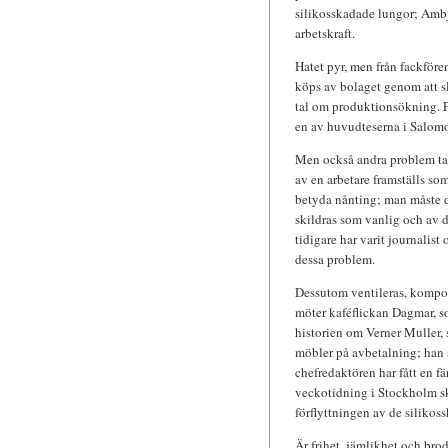
silikosskadade lungor; Ambjö
arbetskraft.
Hatet pyr, men från fackföre
köps av bolaget genom att sl
tal om produktionsökning. 
en av huvudteserna i Salomon
Men också andra problem tas 
av en arbetare framställs som
betyda nånting; man måste 
skildras som vanlig och av 
tidigare har varit journalist 
dessa problem.
Dessutom ventileras, komposi
möter kaféflickan Dagmar, som
historien om Verner Muller, 
möbler på avbetalning; han är
chefredaktören har fått en fär
veckotidning i Stockholm sk
förflyttningen av de silikos
Är frihet, jämlikhet och brod