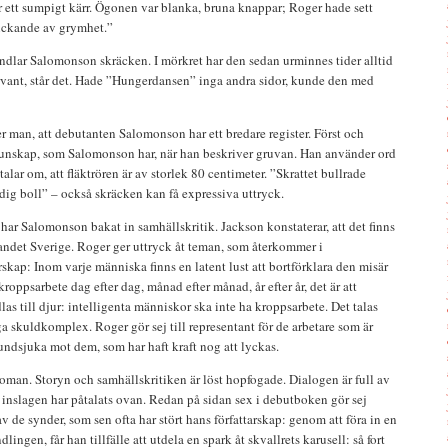
ur ett sumpigt kärr. Ögonen var blanka, bruna knappar; Roger hade sett
ickande av grymhet.”
ndlar Salomonson skräcken. I mörkret har den sedan urminnes tider alltid
rvant, står det. Hade ”Hungerdansen” inga andra sidor, kunde den med
r man, att debutanten Salomonson har ett bredare register. Först och
unskap, som Salomonson har, när han beskriver gruvan. Han använder ord
alar om, att fläktrören är av storlek 80 centimeter. ”Skrattet bullrade
ig boll” – också skräcken kan få expressiva uttryck.
n har Salomonson bakat in samhällskritik. Jackson konstaterar, att det finns
andet Sverige. Roger ger uttryck åt teman, som återkommer i
skap: Inom varje människa finns en latent lust att bortförklara den misär
kroppsarbete dag efter dag, månad efter månad, år efter år, det är att
as till djur: intelligenta människor ska inte ha kroppsarbete. Det talas
a skuldkomplex. Roger gör sej till representant för de arbetare som är
ndsjuka mot dem, som har haft kraft nog att lyckas.
oman. Storyn och samhällskritiken är löst hopfogade. Dialogen är full av
 inslagen har påtalats ovan. Redan på sidan sex i debutboken gör sej
 de synder, som sen ofta har stört hans författarskap: genom att föra in en
dlingen, får han tillfälle att utdela en spark åt skvallrets karusell: så fort