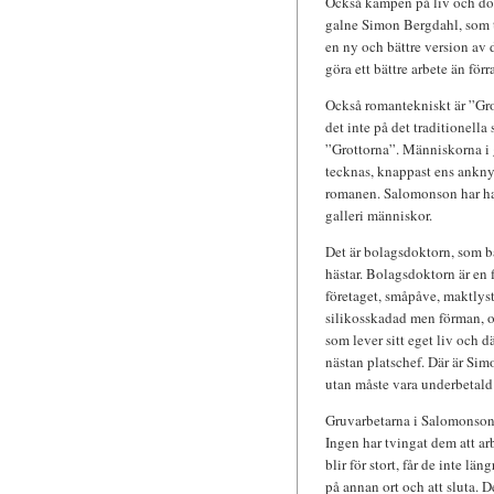
Också kampen på liv och dö
galne Simon Bergdahl, som ta
en ny och bättre version av 
göra ett bättre arbete än för
Också romantekniskt är ”Gr
det inte på det traditionella
”Grottorna”. Människorna i g
tecknas, knappast ens anknyt
romanen. Salomonson har haft
galleri människor.
Det är bolagsdoktorn, som b
hästar. Bolagsdoktorn är en 
företaget, småpåve, maktlyst
silikosskadad men förman, o
som lever sitt eget liv och 
nästan platschef. Där är Sim
utan måste vara underbetald h
Gruvarbetarna i Salomonsons 
Ingen har tvingat dem att arb
blir för stort, får de inte lä
på annan ort och att sluta. D