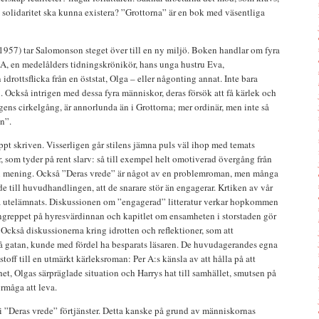
g solidaritet ska kunna existera? ”Grottorna” är en bok med väsentliga
 1957) tar Salomonson steget över till en ny miljö. Boken handlar om fyra
A, en medelålders tidningskrönikör, hans unga hustru Eva,
drottsflicka från en öststat, Olga – eller någonting annat. Inte bara
 Också intrigen med dessa fyra människor, deras försök att få kärlek och
agens cirkelgång, är annorlunda än i Grottorna; mer ordinär, men inte så
n”.
appt skriven. Visserligen går stilens jämna puls väl ihop med temats
, som tyder på rent slarv: så till exempel helt omotiverad övergång från
en mening. Också ”Deras vrede” är något av en problemroman, men många
de till huvudhandlingen, att de snarare stör än engagerar. Krtiken av vår
a utelämnats. Diskussionen om ”engagerad” litteratur verkar hopkommen
Angreppet på hyresvärdinnan och kapitlet om ensamheten i storstaden gör
 Också diskussionerna kring idrotten och reflektioner, som att
på gatan, kunde med fördel ha besparats läsaren. De huvudagerandes egna
off till en utmärkt kärleksroman: Per A:s känsla av att hålla på att
het, Olgas särpräglade situation och Harrys hat till samhället, smutsen på
rmåga att leva.
 ”Deras vrede” förtjänster. Detta kanske på grund av människornas