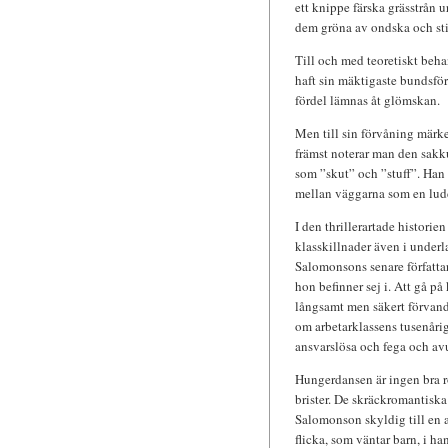
ett knippe färska grässtrån 
dem gröna av ondska och st
Till och med teoretiskt beha
haft sin mäktigaste bundsfö
fördel lämnas åt glömskan.
Men till sin förvåning märke
främst noterar man den sakk
som ”skut” och ”stuff”. Han t
mellan väggarna som en ludd
I den thrillerartade historie
klasskillnader även i underl
Salomonsons senare författar
hon befinner sej i. Att gå på 
långsamt men säkert förvandl
om arbetarklassens tusenårig
ansvarslösa och fega och avu
Hungerdansen är ingen bra r
brister. De skräckromantiska
Salomonson skyldig till en av
flicka, som väntar barn, i han