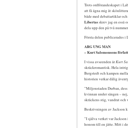
Trots ordförandeskapet i La
att få ägna mig åt skönlittera
både med debattartiklar och
Libertas
skrev jag en essä o
dela upp den på två nummer
Första delen publicerades i
ARG UNG MAN
– Kurt Salomonsons författ
I vissa avseenden är
Kurt S
skräckromantisk. Hela intri
Bergstedt och kampen mella
historien verkar dålig även
”Miljonstaden Durban, dess s
kvinnan under sängen – nej,
skräckens stig, vandrat och
Beskrivningen av Jackson k
”I själva verket var Jackson
honom till en jätte. Mitt i d