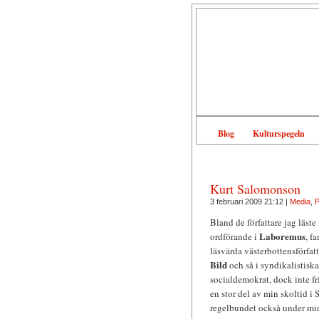
Blog
Kulturspegeln
Kurt Salomonson
3 februari 2009 21:12 |
Media
,
P
Bland de författare jag läste
Laboremus
ordförande i
, f
läsvärda västerbottensförfat
Bild
och så i syndikalistisk
socialdemokrat, dock inte f
en stor del av min skoltid i
regelbundet också under mina