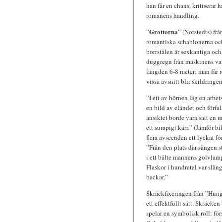
han får en chans, kritiserar 
romanens handling.
Grottorna
”
” (Norstedts) fr
romantiska schablonerna och
borrstålen är sexkantiga och 
duggregn från maskinens vat
längden 6-8 meter; man får re
vissa avsnitt blir skildringen
”I ett av hörnen låg en arbet
en bild av eländet och förfal
ansiktet borde vara satt en
ett sumpigt kärr.” (Jämför 
flera avseenden ett lyckat f
”Från den plats där sängen s
i ett bälte mannens golvlamp
Flaskor i hundratal var slän
backar.”
Skräckfixeringen från ”Hung
ett effektfullt sätt. Skräck
spelar en symbolisk roll: fö