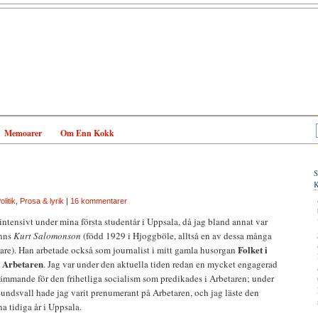
Memoarer
Om Enn Kokk
olitik
,
Prosa & lyrik
|
16 kommentarer
 intensivt under mina första studentår i Uppsala, då jag bland annat var
anns
Kurt Salomonson
(född 1929 i Hjoggböle, alltså en av dessa många
Folket i
tare). Han arbetade också som journalist i mitt gamla husorgan
Arbetaren
a
. Jag var under den aktuella tiden redan en mycket engagerad
rämmande för den frihetliga socialism som predikades i Arbetaren; under
 Sundsvall hade jag varit prenumerant på Arbetaren, och jag läste den
 tidiga år i Uppsala.