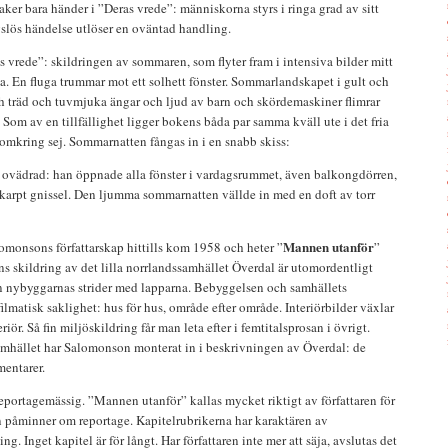
 Saker bara händer i ”Deras vrede”: människorna styrs i ringa grad av sitt
gslös händelse utlöser en oväntad handling.
as vrede”: skildringen av sommaren, som flyter fram i intensiva bilder mitt
. En fluga trummar mot ett solhett fönster. Sommarlandskapet i gult och
ch träd och tuvmjuka ängar och ljud av barn och skördemaskiner flimrar
. Som av en tillfällighet ligger bokens båda par samma kväll ute i det fria
omkring sej. Sommarnatten fångas in i en snabb skiss:
ovädrad: han öppnade alla fönster i vardagsrummet, även balkongdörren,
skarpt gnissel. Den ljumma sommarnatten vällde in med en doft av torr
Mannen utanför
omonsons författarskap hittills kom 1958 och heter ”
”
s skildring av det lilla norrlandssamhället Överdal är utomordentligt
sen nybyggarnas strider med lapparna. Bebyggelsen och samhällets
ilmatisk saklighet: hus för hus, område efter område. Interiörbilder växlar
iör. Så fin miljöskildring får man leta efter i femtitalsprosan i övrigt.
amhället har Salomonson monterat in i beskrivningen av Överdal: de
ntarer.
reportagemässig. ”Mannen utanför” kallas mycket riktigt av författaren för
n påminner om reportage. Kapitelrubrikerna har karaktären av
g. Inget kapitel är för långt. Har författaren inte mer att säja, avslutas det