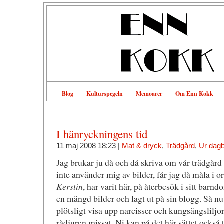
Blog
Kulturspegeln
Memoarer
Om Enn Kokk
I hänryckningens tid
11 maj 2008 18:23 |
Mat & dryck
,
Trädgård
,
Ur dag
Jag brukar ju då och då skriva om vår trädgård
inte använder mig av bilder, får jag då måla i 
Kerstin
, har varit här, på återbesök i sitt barnd
en mängd bilder och lagt ut på sin blogg. Så n
plötsligt visa upp narcisser och kungsängsliljor
rådjuren missat. Ni kan på det här sättet också ta