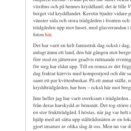
växthus och på hennes kryddland; det är lille
V
berget vid kryddlandet. Kerstin bjuder vidare
vänster sida och stora trädgården i fronten och
trädgården upp mot huset, med glasverandan i
foton
här
.
Det har varit en helt fantastisk dag också i dag
anlagt ännu ett land, den här gången mot berge
förr stod en jättetrave gradvis ruttnande rivnin
för steg har eldat upp. Till en remsa av det fri
dag fraktat kärrvis med kompostjord och där sat
samt ett par kvittenbuskar. På ett annat ställe
kryddträdgården, har hon – också här mot berge
Inte heller jag har varit overksam i trädgården. 
från deras harskydd av hönsnät. Det tog större 
en stor fruktträdgård. I höstas, när jag var helt 
hjälp med att sätta upp ståltrådsnäten av en lo
gjort insatser av olika slag åt oss. Men nu var 