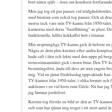
bort näten själv – även om kondisen fortfarande 
Men jag tog ett par pauser vid trädgårdsbordet,
med hustrun som också tog pauser. Och så drack
morse tack vare min TV-kanna från 1950-talet.
kannorna med deras ”bastflätning” av plast. De
funktionella, håller kokkaffet hett i timmar.
Min ursprungliga TV-kanna gick åt helvete en 
Några av dem plus kusiner eller andra kompisar
hade saft i den och lekte med den uppe på berg
termosinnanmätet gick i tusen bitar. Den TV-ka
besinningslöst, ända till dess att min yngste br
mig. Vid en jämn fördelsedag uppvaktade han mi
TV-kannor från 1950-talet, i olika former och f
auktioner i en vid krets runt Gävle. Nu har jag 
jag lämnar jordelivet.
Kerstin tog förstås en bild av den av TV-kannor
och som har tjänat mig troget i ett stort antal