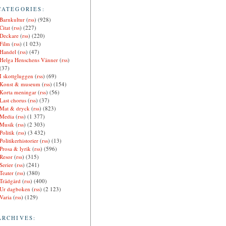
CATEGORIES:
Barnkultur
(
rss
) (928)
Citat
(
rss
) (227)
Deckare
(
rss
) (220)
Film
(
rss
) (1 023)
Handel
(
rss
) (47)
Helga Henschens Vänner
(
rss
)
(37)
I skottgluggen
(
rss
) (69)
Konst & museum
(
rss
) (154)
Korta meningar
(
rss
) (56)
Last chorus
(
rss
) (37)
Mat & dryck
(
rss
) (823)
Media
(
rss
) (1 377)
Musik
(
rss
) (2 303)
Politik
(
rss
) (3 432)
Politikerhistorier
(
rss
) (13)
Prosa & lyrik
(
rss
) (596)
Resor
(
rss
) (315)
Serier
(
rss
) (241)
Teater
(
rss
) (380)
Trädgård
(
rss
) (400)
Ur dagboken
(
rss
) (2 123)
Varia
(
rss
) (129)
ARCHIVES: