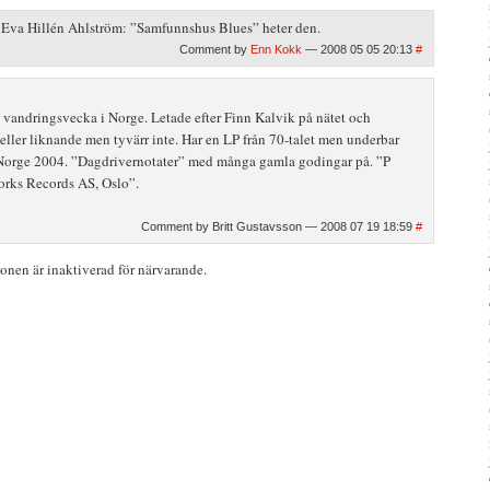
 Eva Hillén Ahlström: ”Samfunnshus Blues” heter den.
Comment by
Enn Kokk
— 2008 05 05 20:13
#
n vandringsvecka i Norge. Letade efter Finn Kalvik på nätet och
eller liknande men tyvärr inte. Har en LP från 70-talet men underbar
Norge 2004. ”Dagdrivernotater” med många gamla godingar på. ”P
rks Records AS, Oslo”.
Comment by Britt Gustavsson — 2008 07 19 18:59
#
nen är inaktiverad för närvarande.