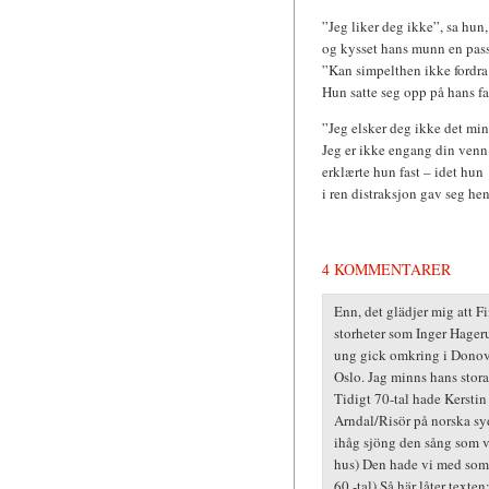
”Jeg liker deg ikke”, sa hun,
og kysset hans munn en pass
”Kan simpelthen ikke fordra
Hun satte seg opp på hans f
”Jeg elsker deg ikke det min
Jeg er ikke engang din venn
erklærte hun fast – idet hun
i ren distraksjon gav seg hen
4 KOMMENTARER
Enn, det glädjer mig att F
storheter som Inger Hager
ung gick omkring i Donova
Oslo. Jag minns hans stora
Tidigt 70-tal hade Kerstin
Arndal/Risör på norska sy
ihåg sjöng den sång som vä
hus) Den hade vi med som l
60 -tal) Så här låter texten