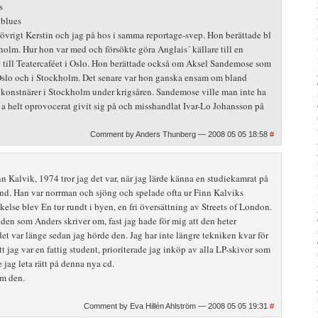
s
 blues
övrigt Kerstin och jag på hos i samma reportage-svep. Hon berättade bl
holm. Hur hon var med och försökte göra Anglais´ källare till en
till Teatercaféet i Oslo. Hon berättade också om Aksel Sandemose som
slo och i Stockholm. Det senare var hon ganska ensam om bland
h konstnärer i Stockholm under krigsåren. Sandemose ville man inte ha
 a helt oprovocerat givit sig på och misshandlat Ivar-Lo Johansson på
Comment by Anders Thunberg — 2008 05 05 18:58
#
 Kalvik, 1974 tror jag det var, när jag lärde känna en studiekamrat på
nd. Han var norrman och sjöng och spelade ofta ur Finn Kalviks
skelse blev En tur rundt i byen, en fri översättning av Streets of London.
 den som Anders skriver om, fast jag hade för mig att den heter
 var länge sedan jag hörde den. Jag har inte längre tekniken kvar för
att jag var en fattig student, prioriterade jag inköp av alla LP-skivor som
e jag leta rätt på denna nya cd.
om den.
Comment by Eva Hillén Ahlström — 2008 05 05 19:31
#