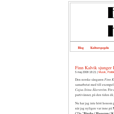
Blog
Kulturspegeln
Finn Kalvik sjunger
5 maj 2008 18:21 |
Musik
,
Politi
Den norske sångaren
Finn K
samarbetat med till exempe
Cajsa-Stina Åkerström
. För
partivänner, på den tiden då
Nu har jag inte hört honom på
när jag nyligen var inne på
Bjerke / Hagerup / K
CDn ”