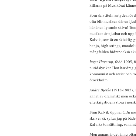
killarna på Musikörat känne
Som skivtiteln antyder, rör d
ofta blir musiken där en lju
här är en lysande skiva! Ton
musiken är njutbar och uppfi
Kalvik, som är en skicklig gi
banjo, high strings, mandolin
mångfalden bidrar också akus
Inger Hagerup
, född 1905, f
nutidslyriker. Hon har dr
kommunist och ateist och tog
Stockholm.
André Bjerke
(1918-1985), ly
annat av dramatik) men också
efterkrigstidens stora i nors
Finn Kalvik öppnar CDn med 
skriver så, syftar jag på bå
Kalviks tonsättning, som inte
Men annars är det ännu ofta