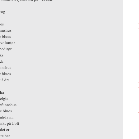
 tog
nes
unnshus
r blues
volontør
peditør
ks
kk
unnshus
r blues
 å dra
 ha
elgia.
amfunnshus
te blues
mtida mi
nkt på å bli
det er
tte her