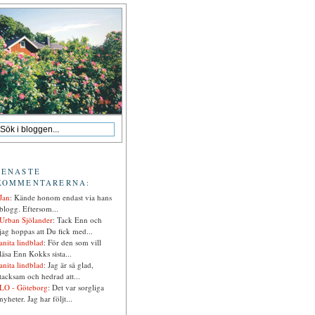
SENASTE
KOMMENTARERNA:
Jan
: Kände honom endast via hans
blogg. Eftersom...
Urban Sjölander
: Tack Enn och
jag hoppas att Du fick med...
anita lindblad
: För den som vill
läsa Enn Kokks sista...
anita lindblad
: Jag är så glad,
tacksam och hedrad att...
LO - Göteborg
: Det var sorgliga
nyheter. Jag har följt...