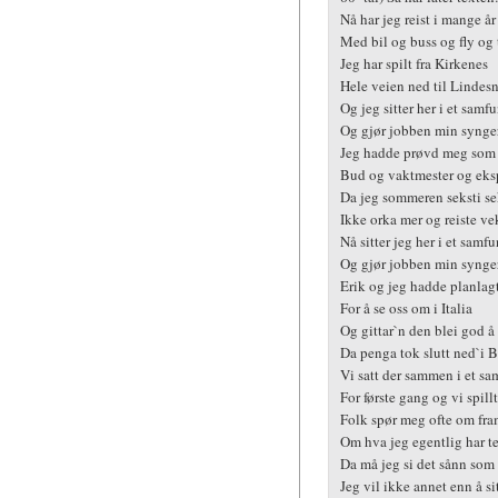
Nå har jeg reist i mange år
Med bil og buss og fly og
Jeg har spilt fra Kirkenes
Hele veien ned til Lindes
Og jeg sitter her i et samf
Og gjør jobben min synge
Jeg hadde prøvd meg som 
Bud og vaktmester og eks
Da jeg sommeren seksti se
Ikke orka mer og reiste ve
Nå sitter jeg her i et samf
Og gjør jobben min synge
Erik og jeg hadde planlagt
For å se oss om i Italia
Og gittar`n den blei god å
Da penga tok slutt ned`i B
Vi satt der sammen i et s
For første gang og vi spill
Folk spør meg ofte om fra
Om hva jeg egentlig har te
Da må jeg si det sånn som 
Jeg vil ikke annet enn å si