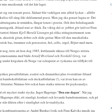
r min musiksmak vid det här laget.
et sig om tonsatt poesi. Sådant blir verkligen inte alltid lyckat – alltför
dkuliss till sång-likt deklamerad poesi. Men jag ska genast lugna er: Det
sättningarna är utmärkta, fångar tonen i poesin. Och den beledsagande
nningsrik, ibland rent av fräck. En viktig del av jobbet gör (utöver Finn
tarrist) främst
Kjell Harald Litangen
på olika stränginstrument som
, akustisk gitarr, dobro och slide guitar. Men till den musikaliska
tisk bas, trummor och percussion, fiol, cello, orgel, flöjter med mera.
år nog, trots att hon dog 1985, fortfarande räknas till Norges största
ag gemensamma med både
Arnulf Øverland
och
Nordahl Grieg
, var
 under krigsåren då Norge var ockuperat av tyskarna sin tillflykt till
riker, prosaförfattare, essäist och dramatiker plus översättare (bland
 barnboksförfattare och deckarförfattare (!), var även han en av
k litteratur. Nämnas bör också hans starka intresse för psykoanalys.
Den ene dagen
ett mycket starkt stycke, Inger Hagerups ”
”. När jag
de Hagerups dikt, ett sinnligt, konkret och levande barndomsminne, och på
 står dikten efter i sinnlighet och levnadslycka.
re kombinationerna av André Bjerkes lyrik och Finn Kalviks musik jag