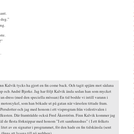
ant.
 deg.”
ang.
ste.
!”
.
inn Kalvik tycks ha gjort en fin come back. Och tagit spjärn mot sådana
up och André Bjerke. Jag har följt Kalvik ända sedan han som mycket
n-dress (med den speciella mössan) En tid bodde vi intill varann i
 motorcykel, som han bökade ut på gatan när vårsolen tittade fram.
 Persdotter och jag med honom i ett visprogram från visfestivalen i
dkusten. Där framträdde också Fred Åkerström. Finn Kalvik kommer jag
l de flesta förknippar med honom ”I ett samfunnshus” ( I ett folkets
itet av en signatur i programmet, för den hade en fin tidskänsla (sent
: (finns att lyssna till på webben)