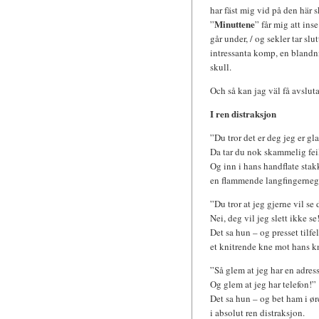
har fäst mig vid på den här s
Minuttene
”
” får mig att ins
går under, / og sekler tar slutt
intressanta komp, en blandn
skull.
Och så kan jag väl få avslut
I ren distraksjon
”Du tror det er deg jeg er gla
Da tar du nok skammelig fei
Og inn i hans handflate sta
en flammende langfingerneg
”Du tror at jeg gjerne vil se
Nei, deg vil jeg slett ikke se
Det sa hun – og presset tilfe
et knitrende kne mot hans k
”Så glem at jeg har en adress
Og glem at jeg har telefon!”
Det sa hun – og bet ham i ør
i absolut ren distraksjon.