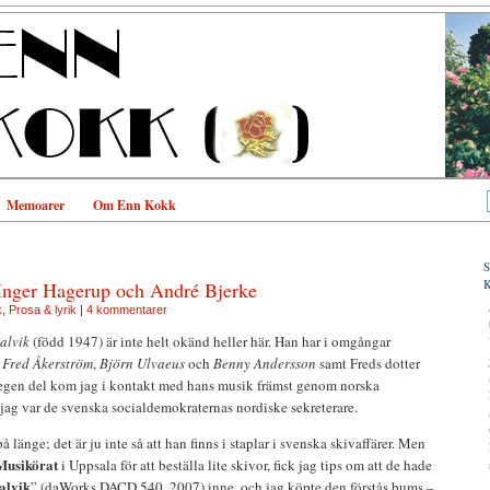
Memoarer
Om Enn Kokk
 Inger Hagerup och André Bjerke
k
,
Prosa & lyrik
|
4 kommentarer
alvik
(född 1947) är inte helt okänd heller här. Han har i omgångar
l
Fred Åkerström
,
Björn Ulvaeus
och
Benny Andersson
samt Freds dotter
 egen del kom jag i kontakt med hans musik främst genom norska
 jag var de svenska socialdemokraternas nordiske sekreterare.
 länge; det är ju inte så att han finns i staplar i svenska skivaffärer. Men
Musikörat
i Uppsala för att beställa lite skivor, fick jag tips om att de hade
alvik
” (daWorks DACD 540, 2007) inne, och jag köpte den förstås bums –