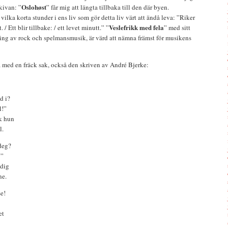
Oslohøst
kivan: ”
” får mig att längta tillbaka till den där byen.
e vilka korta stunder i ens liv som gör detta liv värt att ändå leva: ”Riker
Veslefrikk med fela
. / Ett blir tillbake: / ett levet minutt.” ”
” med sitt
ing av rock och spelmansmusik, är värd att nämna främst för musikens
a med en fräck sak, också den skriven av André Bjerke:
d i?
l!”
kk hun
l.
 deg?
!”
ldig
ne.
e!
et