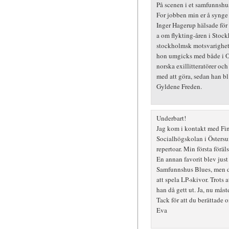
På scenen i et samfunnshu
For jobben min er å synge
Inger Hagerup hälsade för 
a om flykting-åren i Stock
stockholmsk motsvarighet 
hon umgicks med både i O
norska exillitteratörer oc
med att göra, sedan han bl
Gyldene Freden.
Underbart!
Jag kom i kontakt med Finn
Socialhögskolan i Östersu
repertoar. Min första föräl
En annan favorit blev just
Samfunnshus Blues, men det
att spela LP-skivor. Trots 
han då gett ut. Ja, nu måst
Tack för att du berättade 
Eva