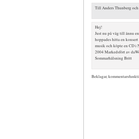
Till Anders Thunberg och
Hej!
Just nu på väg till ännu e
hoppades hitta en konsert 
musik och köpte en CD i 
2004 Markedsfört av daWo
Sommarhälsning Britt
Beklagar, kommentarsfunktio