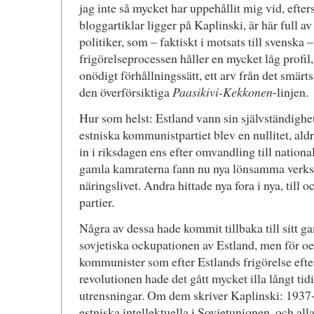
jag inte så mycket har uppehållit mig vid, efter
bloggartiklar ligger på Kaplinski, är här full a
politiker, som – faktiskt i motsats till svenska 
frigörelseprocessen håller en mycket låg profil, 
onödigt förhållningssätt, ett arv från det smär
den överförsiktiga
Paasikivi-Kekkonen
-linjen.
Hur som helst: Estland vann sin självständighet
estniska kommunistpartiet blev en nullitet, aldri
in i riksdagen ens efter omvandling till natio
gamla kamraterna fann nu nya lönsamma verksa
näringslivet. Andra hittade nya fora i nya, till
partier.
Några av dessa hade kommit tillbaka till sitt 
sovjetiska ockupationen av Estland, men för oe
kommunister som efter Estlands frigörelse efter
revolutionen hade det gått mycket illa långt tid
utrensningar. Om dem skriver Kaplinski: 1937-1
estniska intellektuella i Sovjetunionen, och al