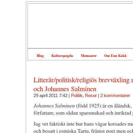
Blog
Kulturspegeln
Memoarer
Om Enn Kokk
Litterär/politisk/religiös brevväxling
och Johannes Salminen
29 april 2011 7:42 |
Politik
,
Resor
|
2 kommentarer
Johannes Salminen
(född 1925) är en åländsk,
författare, som sådan sparsmakad och inriktad p
Jag vet faktiskt inte hur hans vägar korsades 
och bosatt i estniska Tartu, främst poet men o