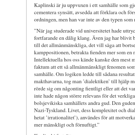
Kaplinski är ju uppvuxen i ett samhälle som gjor
cementera synsätt, avsedda att förklara och fö
ordningen, men han var inte av den typen som rä
”När jag studerade vid universitetet hade uttr
fortfarande en dålig klang. Även jag har blivit
till det allmänmänskliga, det vill säga att borts
kamppositionen, betrakta fienden mer som en m
Intellektuella hos oss kände kanske den mest m
faktum att ett så allmänmänskligt fenomen som l
samhälle. Om logiken ledde till sådana resulta
makthavarna, tog man ’dialektiken’ till hjälp m
rörde sig om någonting fientligt eller att det v
inte hade någon större relevans för det verkliga 
bolsjevikiska samhällets andra gud. Den gu
Nazi-Tyskland. Livet, dess komplexitet och dial
hetat ’irrationalitet’), användes för att motverk
mer mänskligt och förnuftigt.”