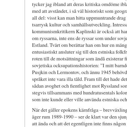
tycker jag ibland att deras kritiska omdöme ibla
med att avståndet, i så väl historiskt som geogr
all del: visst kan man hitta uppmuntrande drag
tsarrysk kultur och samhällsutveckling. Intressa
kommunismkritikern Kaplinski är också att han 
om ryssarna, inte ens de ryssar som under sovjet
Estland. Tvärt om berättar han om hur en mängd 
entusiastiskt ansluter sig till den estniska folkf
roten till de motsättningar som ändå existerar fi
sovjetiska ocksupationshistorien: ”I mitt barn
Pusjkin och Lermontov, och ännu 1945 behövd
språket inte vara illa tåld. Fram till det hade de
sådan avoghet och fientlighet mot Ryssland so
stegvis tillsammans med hundratusentals kolon
som inte kunde eller ville använda estniska och i
När det gäller epokens kärnfråga – brevväxlin
äger rum 1989-1990 – ser de klart var den sj
att ända och att det egentligen inte finns någo