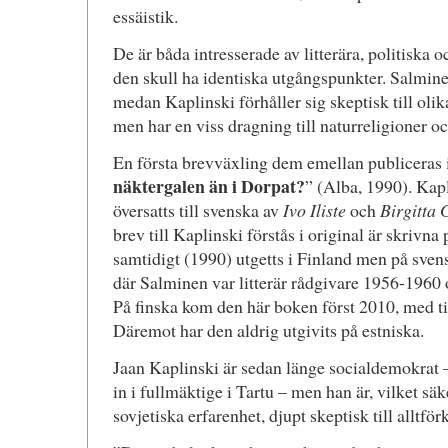
essäistik.
De är båda intresserade av litterära, politiska oc
den skull ha identiska utgångspunkter. Salminen
medan Kaplinski förhåller sig skeptisk till oli
men har en viss dragning till naturreligioner o
En första brevväxling dem emellan publiceras 
näktergalen än i Dorpat?
” (Alba, 1990). Kapl
översatts till svenska av
Ivo Iliste
och
Birgitta
brev till Kaplinski förstås i original är skrivn
samtidigt (1990) utgetts i Finland men på sven
där Salminen var litterär rådgivare 1956-1960 
På finska kom den här boken först 2010, med ti
Däremot har den aldrig utgivits på estniska.
Jaan Kaplinski är sedan länge socialdemokrat – 
in i fullmäktige i Tartu – men han är, vilket sä
sovjetiska erfarenhet, djupt skeptisk till alltfö