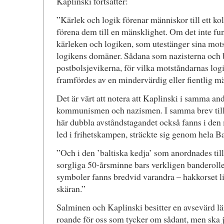
Kaplinski fortsätter:
”Kärlek och logik förenar människor till ett koll
förena dem till en mänsklighet. Om det inte f
kärleken och logiken, som utestänger sina mot
logikens domäner. Sådana som nazisterna och 
postbolsjevikerna, för vilka motståndarnas log
framfördes av en mindervärdig eller fientlig m
Det är värt att notera att Kaplinski i samma an
kommunismen och nazismen. I samma brev till 
här dubbla avståndstagandet också fanns i den
led i frihetskampen, sträckte sig genom hela B
”Och i den ’baltiska kedja’ som anordnades ti
sorgliga 50-årsminne bars verkligen banderolle
symboler fanns bredvid varandra – hakkorset 
skäran.”
Salminen och Kaplinski besitter en avsevärd l
roande för oss som tycker om sådant, men ska j