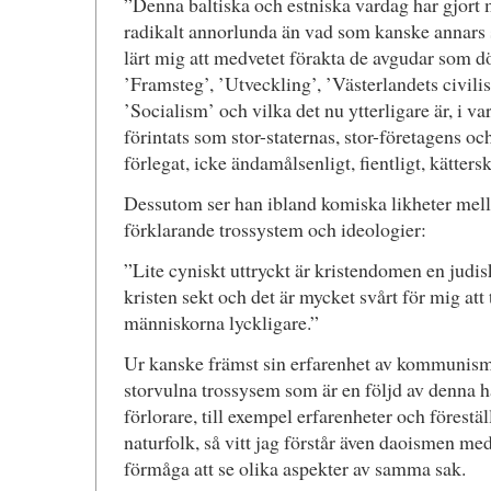
”Denna baltiska och estniska vardag har gjort 
radikalt annorlunda än vad som kanske annars sk
lärt mig att medvetet förakta de avgudar som döpt
’Framsteg’, ’Utveckling’, ’Västerlandets civili
’Socialism’ och vilka det nu ytterligare är, i va
förintats som stor-staternas, stor-företagens oc
förlegat, icke ändamålsenligt, fientligt, kättersk
Dessutom ser han ibland komiska likheter mella
förklarande trossystem och ideologier:
”Lite cyniskt uttryckt är kristendomen en jud
kristen sekt och det är mycket svårt för mig att 
människorna lyckligare.”
Ur kanske främst sin erfarenhet av kommunis
storvulna trossysem som är en följd av denna har
förlorare, till exempel erfarenheter och förestä
naturfolk, så vitt jag förstår även daoismen m
förmåga att se olika aspekter av samma sak.