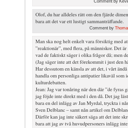
Comment by Kevin
Olof, du har alldeles rätt om den fjärde dimen
bara att det var ett lustigt sammanträffande.
Comment by
Thoma
Man ska nog helt enkelt vara försiktig med att
”reaktionär”, med flera, på människor. Det är s
vad de faktiskt säger i olika frågor då; men de
(Jag säger inte att det förekommit i just den h
Har dessutom en känsla av att det, i vårt ändå r
handla om personliga antipatier likaväl som i
kulturdebatten.
Jean: Jag var tonåring när den där ”de fyras 
jag föjde inte direkt med i den då. Det jag lä
bara en del inlägg av Jan Myrdal, tryckta i nå
Sven Delblanc – samt nån artikel om Delblan
Därför kan jag inte säkert säga att det inte s
bara att jag av två huvudpersoners inlägg inte 