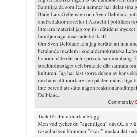
Samtliga de som Jean nämner har delat sina gr
Både Lars Gyllensten och Sven Delblanc pub
chefredaktör noveller i Aktuellt i politiken (s)
litterära material jag tog in i dåtidens mycket
familjemagasinsartade tidskrift.
Om Sven Delblanc kan jag berätta att han unde
betalande medlem i socialdemokratiska Labor
honom både där och i privata sammanhang. D
stockholmståget och brukade där samtala om t
kulturen. Jag har läst större deken av hans skö
om hans allt mörkare syn på den mänskliga til
inte beredd att sätta någon reaktionär-stämpel
Delblanc.
Comment by
Tack för din utmärkta blogg!
Men vad tycker du ”egentligen” om OL:s två d
rosenbusken blommar ”skärt” medan det seda