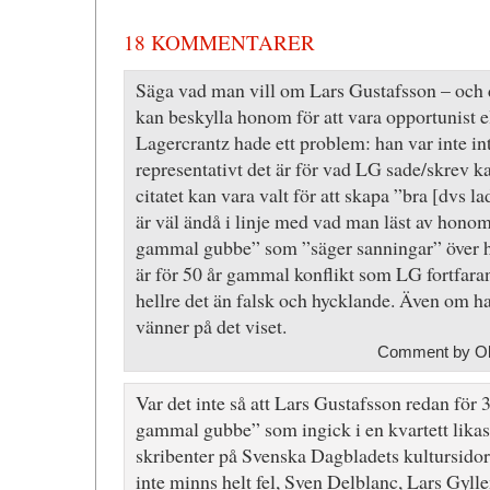
18 KOMMENTARER
Säga vad man vill om Lars Gustafsson – och 
kan beskylla honom för att vara opportunist e
Lagercrantz hade ett problem: han var inte int
representativt det är för vad LG sade/skrev ka
citatet kan vara valt för att skapa ”bra [dvs l
är väl ändå i linje med vad man läst av honom 
gammal gubbe” som ”säger sanningar” över 
är för 50 år gammal konflikt som LG fortfaran
hellre det än falsk och hycklande. Även om han
vänner på det viset.
Comment by Ol
Var det inte så att Lars Gustafsson redan för 
gammal gubbe” som ingick i en kvartett lika
skribenter på Svenska Dagbladets kultursidor.
inte minns helt fel, Sven Delblanc, Lars Gyll