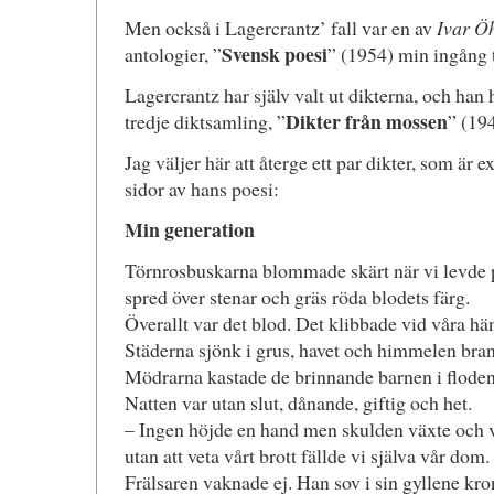
Men också i Lagercrantz’ fall var en av
Ivar Ö
Svensk poesi
antologier, ”
” (1954) min ingång t
Lagercrantz har själv valt ut dikterna, och han 
Dikter från mossen
tredje diktsamling, ”
” (19
Jag väljer här att återge ett par dikter, som är 
sidor av hans poesi:
Min generation
Törnrosbuskarna blommade skärt när vi levde 
spred över stenar och gräs röda blodets färg.
Överallt var det blod. Det klibbade vid våra hä
Städerna sjönk i grus, havet och himmelen bran
Mödrarna kastade de brinnande barnen i floden
Natten var utan slut, dånande, giftig och het.
– Ingen höjde en hand men skulden växte och 
utan att veta vårt brott fällde vi själva vår dom.
Frälsaren vaknade ej. Han sov i sin gyllene kro