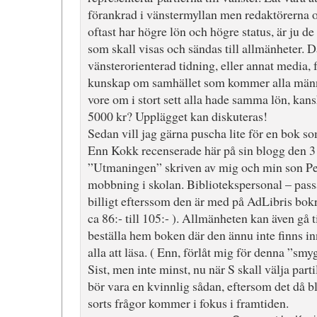
förankrad i vänstermyllan men redaktörerna 
oftast har högre lön och högre status, är ju 
som skall visas och sändas till allmänheter. 
vänsterorienterad tidning, eller annat media, 
kunskap om samhället som kommer alla männis
vore om i stort sett alla hade samma lön, kan
5000 kr? Upplägget kan diskuteras!
Sedan vill jag gärna puscha lite för en bok s
Enn Kokk recenserade här på sin blogg den 
”Utmaningen” skriven av mig och min son Pe
mobbning i skolan. Bibliotekspersonal – pass
billigt efterssom den är med på AdLibris bokre
ca 86:- till 105:- ). Allmänheten kan även gå 
beställa hem boken där den ännu inte finns inn
alla att läsa. ( Enn, förlåt mig för denna ”smy
Sist, men inte minst, nu när S skall välja parti
bör vara en kvinnlig sådan, eftersom det då blir
sorts frågor kommer i fokus i framtiden.