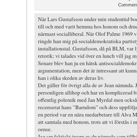
Comment 
När Lars Gustafsson under min studenttid bod
till och med varit hemma hos honom och druck
närmast socialliberal. När Olof Palme 1969 val
ringde han mig på socialdemokratiska partisty
installationstal. Gustafsson, då på BLM, var l
retorik; vi talades vid över en lunch vill jag m
Senare blev han ju en hätsk antisocialdemokra
argumentation, men det är intressant att ku
han i olika skeden av deras liv.
Det gäller för övrigt alla de av Jean nämnda. J
personligen allihop och har en komplicerad bi
offentlig polemik med Jan Myrdal men också, 
recenserat hans ”Barndom” och dess uppföljare
en period var en nära medarbetare till Alva M
att samtala med honom, trots att vi förstås i 
oense.
Jag ser faktiskt ingen av de nämnda som till