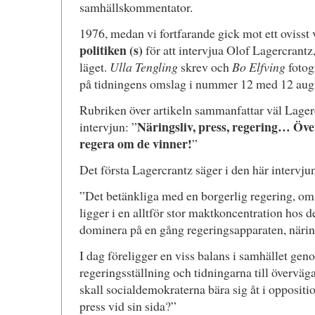
samhällskommentator.
1976, medan vi fortfarande gick mot ett ovisst v
politiken (s)
för att intervjua Olof Lagercrantz
läget.
Ulla Tengling
skrev och
Bo Elfving
fotog
på tidningens omslag i nummer 12 med 12 aug
Rubriken över artikeln sammanfattar väl Lagerc
Näringsliv, press, regering… Öv
intervjun: ”
regera om de vinner!
”
Det första Lagercrantz säger i den här intervjun
”Det betänkliga med en borgerlig regering, om v
ligger i en alltför stor maktkoncentration hos 
dominera på en gång regeringsapparaten, näring
I dag föreligger en viss balans i samhället genom
regeringsställning och tidningarna till överväg
skall socialdemokraterna bära sig åt i oppositi
press vid sin sida?”