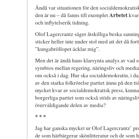
Ändå var situationen för den socialdemokratis
Arbetet
den är nu – då fanns till exemplet
kvar
och inflytelserik tidning.
Olof Lagercrantz säger åtskilliga beska sanning
sticker heller inte under stol med att det då for
”kungabröllopet äcklar mig”.
Men det är ändå hans klarsynta analys av vad 
symbios mellan regering, näringsliv och media
om också i dag. Hur ska socialdemokratin, i dag
av den starka folkrörelse partiet ännu på den ti
mycket kvar av socialdemokratisk press, kunna
borgerliga partiet som också stöds av näringsli
överväldigande delen av media?
* * *
Jag har ganska mycket ur Olof Lagercrantz’ pr
de som härbärgerar skönlitteratur och de som hä