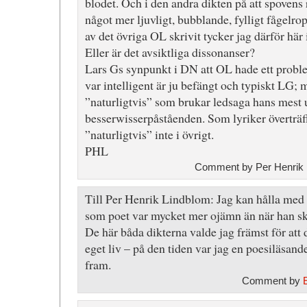
blodet. Och i den andra dikten på att spovens 
något mer ljuvligt, bubblande, fylligt fågelro
av det övriga OL skrivit tycker jag därför h
Eller är det avsiktliga dissonanser?
Lars Gs synpunkt i DN att OL hade ett problem
var intelligent är ju befängt och typiskt LG;
”naturligtvis” som brukar ledsaga hans mest
besserwisserpåståenden. Som lyriker överträ
”naturligtvis” inte i övrigt.
PHL
Comment by Per Henrik 
Till Per Henrik Lindblom: Jag kan hålla med
som poet var mycket mer ojämn än när han skr
De här båda dikterna valde jag främst för att 
eget liv – på den tiden var jag en poesiläsa
fram.
Comment by