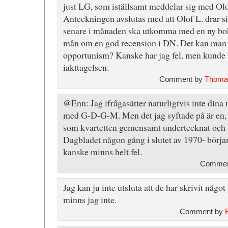
just LG, som iställsamt meddelar sig med O
Anteckningen avslutas med att Olof L. drar sig
senare i månaden ska utkomma med en ny bok 
mån om en god recension i DN. Det kan man v
opportunism? Kanske har jag fel, men kunde in
iakttagelsen.
Comment by
Thoma
@Enn: Jag ifrågasätter naturligtvis inte din
med G-D-G-M. Men det jag syftade på är en, 
som kvartetten gemensamt undertecknat och 
Dagbladet någon gång i slutet av 1970- börja
kanske minns helt fel.
Comment
Jag kan ju inte utsluta att de har skrivit någ
minns jag inte.
Comment by