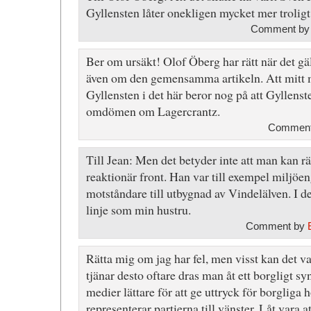
Gyllensten låter onekligen mycket mer troligt
Comment b
Ber om ursäkt! Olof Öberg har rätt när det g
även om den gemensamma artikeln. Att mitt 
Gyllensten i det här beror nog på att Gyllenst
omdömen om Lagercrantz.
Comment 
Till Jean: Men det betyder inte att man kan r
reaktionär front. Han var till exempel miljöen
motståndare till utbygnad av Vindelälven. I 
linje som min hustru.
Comment by
Rätta mig om jag har fel, men visst kan det v
tjänar desto oftare dras man åt ett borgligt syn
medier lättare för att ge uttryck för borgliga
representerar partierna till vänster. Låt vara a