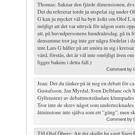
Thomas: Saknar den fjärde dimensionen, dvs 
Det du refererar torde ju utspelat sig under O
G kan ju mycket väl ha bytt åsikt om Olof L me
möjligt att det var uttryck för någon sorts o
att, på huvudpersonens hundraårsdag, gå in för
densamme tror jag inte ger några fördelar i 
inte Lars G håller på att smöra in sig i kretsar
värd, förstås, det är väl inte omöjligt även om 
ligger bakom i detta fall.)
Comment by O
Jean: Det du tänker på är nog en debatt för ca
Gustafsson, Jan Myrdal, Sven Delblanc och S
Gyllensten) av debattmotståndare klumpades i
Tror inte de skrev något som undertecknades
åtminstone inte själva som ett ”gäng”, men sku
Comment by O
Till Olof Öberg: Att det skulle ha varit Sven