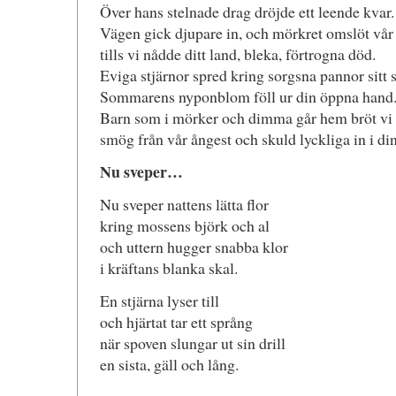
Över hans stelnade drag dröjde ett leende kvar.
Vägen gick djupare in, och mörkret omslöt vår
tills vi nådde ditt land, bleka, förtrogna död.
Eviga stjärnor spred kring sorgsna pannor sitt
Sommarens nyponblom föll ur din öppna hand
Barn som i mörker och dimma går hem bröt vi u
smög från vår ångest och skuld lyckliga in i di
Nu sveper…
Nu sveper nattens lätta flor
kring mossens björk och al
och uttern hugger snabba klor
i kräftans blanka skal.
En stjärna lyser till
och hjärtat tar ett språng
när spoven slungar ut sin drill
en sista, gäll och lång.