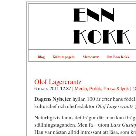
Blog
Kulturspegeln
Memoarer
Om Enn Kokk
Olof Lagercrantz
6 mars 2011 12:37 |
Media
,
Politik
,
Prosa & lyrik
|
1
Dagens Nyheter
hyllar, 100 år efter hans födel
kulturchef och chefredaktör
Olof Lagercrantz
(
Naturligtvis fanns det frågor där man kan ifråg
ställningstaganden. Men få – utom
Lars Gusta
Han var nästan alltid intressant att läsa, som kr