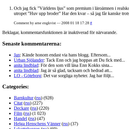
Och jag fick ”Världens ljus” som premium i läroämnen i realskol
utropet ”Huv upp broder” Har den kvar – så jag får kanske tro
Comment by arne engkvist — 2008 01 18 17:28
#
Beklagar, kommentarsfunktionen är inaktiverad för närvarande.
Senaste kommentarerna:
Jan
: Kände honom endast via hans blogg. Eftersom...
Urban Sjölander
: Tack Enn och jag hoppas att Du fick med...
anita lindblad
: För den som vill läsa Enn Kokks sista...
anita lindblad
: Jag är så glad, tacksam och hedrad att...
LO - Göteborg
: Det var sorgliga nyheter. Jag har följt...
Categories:
Barnkultur
(
rss
) (928)
Citat
(
rss
) (227)
Deckare
(
rss
) (220)
Film
(
rss
) (1 023)
Handel
(
rss
) (47)
Helga Henschens Vänner
(
rss
) (37)
I skottgluggen
(
rss
) (69)