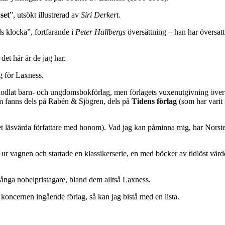
set
”, utsökt illustrerad av
Siri Derkert
.
ds klocka”, fortfarande i
Peter Hallbergs
översättning – han har översat
det här är de jag har.
ig för Laxness.
enodlat barn- och ungdomsbokförlag, men förlagets vuxenutgivning öve
som fanns dels på Rabén & Sjögren, dels på
Tidens förlag
(som har varit
svärda författare med honom). Vad jag kan påminna mig, har Norstedts 
 ur vagnen och startade en klassikerserie, en med böcker av tidlöst värde
ånga nobelpristagare, bland dem alltså Laxness.
 koncernen ingående förlag, så kan jag bistå med en lista.