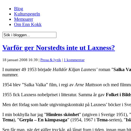
Blog
Kulturspegeln
Memoarer
Om Enn Kokk
Varför ger Norstedts inte ut Laxness?
18 januari 2008 16:39 |
Prosa & lyrik
|
1 kommentar
I nummer 49 1953 började
Halldór Kiljan Laxness’
roman ”
Salka Va
nummer.
1954 blev ”Salka Valka” film, i regi av
Arne Mattsson
och med filmm
1955 fick Laxness nobelpriset i litteratur. Samma år gav
Folket i Bild
Men det förlag som hade utgivningskontrakt på Laxness’ böcker i Sve
I min bokhylla har jag ”
Himlens skönhet
” (utgiven i Sverige 1951), 
Tema
), ”
Gerpla – En kämpasaga
” (1954, 1967 i
Tema
-serien), ”
Is
Sen får man, när det gäller tryckår, gå långt fram i tiden, innan man hi