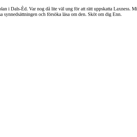
an i Dals-Èd. Var nog då lite väl ung för att rätt uppskatta Laxness. M
tsa synnedsättningen och försöka läsa om den. Sköt om dig Enn.