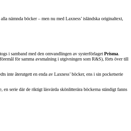
t alla nämnda böcker – men nu med Laxness’ isländska originaltext,
rtogs i samband med den omvandlingen av systerförlaget
Prisma
.
 föremål för samma avsmalning i utgivningen som R&S), förts över till
inte återutgett en enda av Laxness’ böcker, ens i sin pocketserie
, en serie där de riktigt läsvärda skönlitterära böckerna ständigt fanns