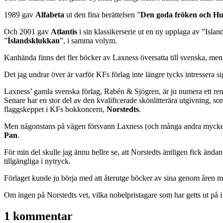
1989 gav
Alfabeta
ut den fina berättelsen ”
Den goda fröken och Hu
Och 2001 gav
Atlantis
i sin klassikerserie ut en ny upplaga av ”Islan
”
Íslandsklukkan
”, i samma volym.
Kanhända finns det fler böcker av Laxness översatta till svenska, men 
Det jag undrar över är varför KFs förlag inte längre tycks intressera s
Laxness’ gamla svenska förlag, Rabén & Sjögren, är ju numera ett r
Senare har en stor del av den kvalificerade skönlitterära utgivning, 
flaggskeppet i KFs bokkoncern,
Norstedts
.
Men någonstans på vägen försvann Laxness (och många andra mycket lä
Pan
.
För min del skulle jag ännu hellre se, att Norstedts äntligen fick ändan
tillgängliga i nytryck.
Förlaget kunde ju börja med att återutge böcker av sina genom åren m
Om ingen på Norstedts vet, vilka nobelpristagare som har getts ut på i
1 kommentar