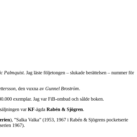
ic Palmquist
. Jag läste följetongen – slukade berättelsen – nummer för
ettersson
, den vuxna av
Gunnel Broström
.
 i 80.000 exemplar. Jag var FiB-ombud och sålde boken.
rsäljningen var
KF
-ägda
Rabén & Sjögren
.
erien
), ”Salka Valka” (1953, 1967 i Rabén & Sjögrens pocketserie
serien 1967).