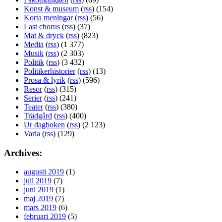
Konst & museum
(
rss
) (154)
Korta meningar
(
rss
) (56)
Last chorus
(
rss
) (37)
Mat & dryck
(
rss
) (823)
Media
(
rss
) (1 377)
Musik
(
rss
) (2 303)
Politik
(
rss
) (3 432)
Politikerhistorier
(
rss
) (13)
Prosa & lyrik
(
rss
) (596)
Resor
(
rss
) (315)
Serier
(
rss
) (241)
Teater
(
rss
) (380)
Trädgård
(
rss
) (400)
Ur dagboken
(
rss
) (2 123)
Varia
(
rss
) (129)
Archives:
augusti 2019
(1)
juli 2019
(7)
juni 2019
(1)
maj 2019
(7)
mars 2019
(6)
februari 2019
(5)