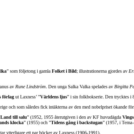
lka
” som följetong i gamla
Folket i Bild
; illustrationerna gjordes av
Er
anus av
Rune Lindström
. Den unga Salka Valka spelades av
Birgitta P
s förlag
ut Laxness’ ”
Världens ljus
” i sin folkbokserie. Den trycktes
rige och som således fick intäkterna av den med nobelpriset ökande fö
”
Land till salu
” (1952, 1955 återutgiven i den av KF huvudägda
Vings
lands klocka
” (1955) och ”
Tidens gång i backstugan
” (1957, i Tema-
ttar ytterligare ett par böcker av Laxness (1906-1991).