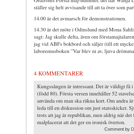
Ordfronts Första maj-nummer, det där Wanja 
ställer sig helt avvisande till att ta över som p
14.00 är det avmarsch för demonstrationen.
14.30 är det möte i Odinslund med Mona Sahlin
sagt: Jag skulle delta, även om förstamajtalaren
jag vid ABFs bokbord och säljer (till ett mycket
laboremusboken ”Var blev ni av, ljuva drömma
4 KOMMENTARER
Kungssången är intressant. Det är väldigt få
(född 80). Första versen innehåller 52 stavelse
använda om man ska räkna kort. Om andra är
leda till en diskussion om just statsskicket. S
trots att jag är republikan, men aldrig när det 
malplacerat att det ger en ironisk överton.
Comment by
D