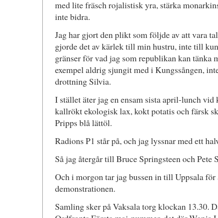
med lite fräsch rojalistisk yra, stärka monarkins 
inte bidra.
Jag har gjort den plikt som följde av att vara
gjorde det av kärlek till min hustru, inte till k
gränser för vad jag som republikan kan tänka mig
exempel aldrig sjungit med i Kungssången, inte
drottning Silvia.
I stället äter jag en ensam sista april-lunch vi
kallrökt ekologisk lax, kokt potatis och färsk sk
Pripps blå lättöl.
Radions P1 står på, och jag lyssnar med ett halv
Så jag återgår till Bruce Springsteen och Pete 
Och i morgon tar jag bussen in till Uppsala för a
demonstrationen.
Samling sker på Vaksala torg klockan 13.30. Där