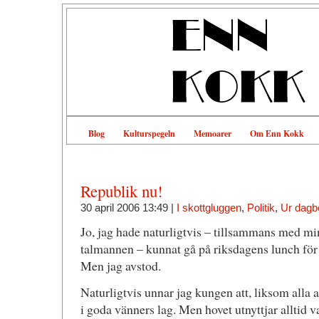
Blog
Kulturspegeln
Memoarer
Om Enn Kokk
Republik nu!
30 april 2006 13:49 |
I skottgluggen
,
Politik
,
Ur dagb
Jo, jag hade naturligtvis – tillsammans med min
talmannen – kunnat gå på riksdagens lunch för
Men jag avstod.
Naturligtvis unnar jag kungen att, liksom alla 
i goda vänners lag. Men hovet utnyttjar alltid varj