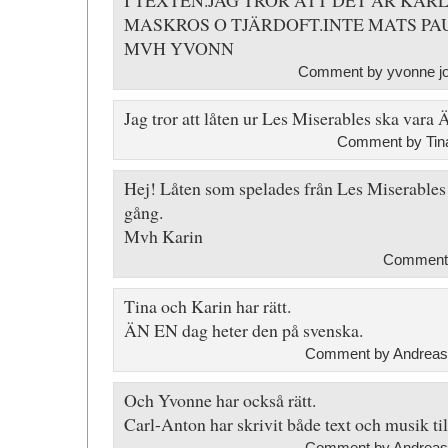
I TEXTEN.JAG TROR ATT DET ÄR KAR
MASKROS O TJÄRDOFT.INTE MATS P
MVH YVONN
Comment by yvonne jo
Jag tror att låten ur Les Miserables ska var
Comment by Tina
Hej! Låten som spelades från Les Miserable
gång.
Mvh Karin
Comment 
Tina och Karin har rätt.
ÄN EN dag heter den på svenska.
Comment by Andreas 
Och Yvonne har också rätt.
Carl-Anton har skrivit både text och musik ti
Comment by Andreas 