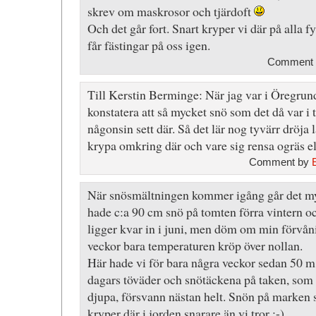
skrev om maskrosor och tjärdoft
Och det går fort. Snart kryper vi där på alla f
får fästingar på oss igen.
Comment
Till Kerstin Berminge: När jag var i Öregrun
konstatera att så mycket snö som det då var i 
någonsin sett där. Så det lär nog tyvärr dröja l
krypa omkring där och vare sig rensa ogräs el
Comment by
När snösmältningen kommer igång går det myc
hade c:a 90 cm snö på tomten förra vintern och
ligger kvar in i juni, men döm om min förvåni
veckor bara temperaturen kröp över nollan.
Här hade vi för bara några veckor sedan 50 m
dagars töväder och snötäckena på taken, som 
djupa, försvann nästan helt. Snön på marken s
kryper där i jorden snarare än vi tror :-).