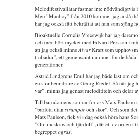
Melodifestivallåtar fastnar inte nödvändigtvis
Men ”Manboy” från 2010 kommer jag ändå ihåg
har jag också fått bekräftat att han som sjöng h
Bioaktuelle Cornelis Vreeswijk har jag däremot 
och med hört mycket med Edvard Persson i min
att jag också minns
Alvar
Kraft som upphovsman,
trubadur”, ett gemensamt nummer för de båda 
generationer.
Astrid Lindgrens Emil har jag både läst om och 
en stor beundrare av Georg Riedel. Så när jag
var”, minns jag genast melodititeln och delar av
Till barndomens somrar för oss Mats Paulson i
”barfota utan
strumpor
och skor”.
Och som det
Mats Paulson, fick vi i dag också höra hans
Som
”Om maskros och tjärdoft”, där ett av orden i tit
begreppet
ogräs
.