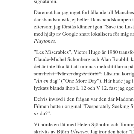
signaturen.
Däremot har jag inget förhållande till Manche
dansbandsmusik, ej heller Dansbandskampen i 
eftersom jag förstås känner igen ”Save the Las
med hjälp av Google snart lokalisera för mig a
Playtones
.
”Les Miserables”, Victor Hugo år 1980 transfo
Claude-Michel Schönberg och Alan Boublil, kä
det är inte lika lätt att minnas melodititlarna p
som helst ”När
en
dag
är
förbi”.
Läsarna korrig
”
Än en
dag” (”One More Day”). Här hade jag i
lyckats blanda ihop L 12 och V 12, fast jag egent
Delvis invävd i den frågan var den där Madonn
Filmen hette i original ”Desperately Seeking S
är
du?”.
Vi hörde en låt med Helen Sjöholm och Tommy 
skrivits av Björn
Ulvaeus
. Jag tror den heter ”