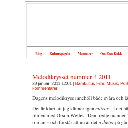
Blog
Kulturspegeln
Memoarer
Om Enn Kokk
Melodikrysset nummer 4 2011
29 januari 2011 12:01 |
Barnkultur
,
Film
,
Musik
,
Poli
kommentarer
Dagens melodikryss innehöll både svåra och lät
Det är klart att jag känner igen
cittror
– i det hä
filmen med Orson Welles ”Den tredje mannen
roman – och förstår att nu är det
nyheter
på gån