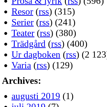
Prosa & lyrik
(
rss
) (596)
Resor
(
rss
) (315)
Serier
(
rss
) (241)
Teater
(
rss
) (380)
Trädgård
(
rss
) (400)
Ur dagboken
(
rss
) (2 123
Varia
(
rss
) (129)
Archives:
augusti 2019
(1)
juli 2019
(7)