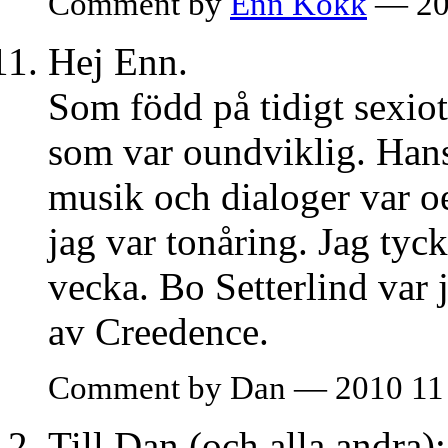
Comment by
Enn Kokk
— 20
Hej Enn.
Som född på tidigt sexiot
som var oundviklig. Han
musik och dialoger var o
jag var tonåring. Jag tyck
vecka. Bo Setterlind var 
av Creedence.
Comment by Dan — 2010 11
Till Dan (och alla andra)