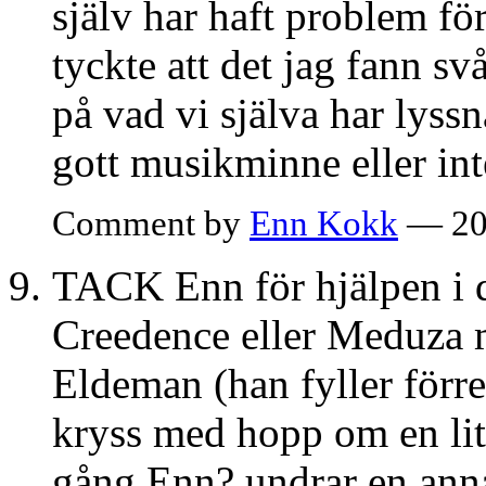
själv har haft problem förs
tyckte att det jag fann svå
på vad vi själva har lyssn
gott musikminne eller int
Comment by
Enn Kokk
— 20
TACK Enn för hjälpen i
Creedence eller Meduza m
Eldeman (han fyller förre
kryss med hopp om en lit
gång Enn? undrar en ann