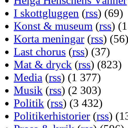
Helga Henschens Vänner
I skottgluggen
(
rss
) (69)
Konst & museum
(
rss
) (
Korta meningar
(
rss
) (56
Last chorus
(
rss
) (37)
Mat & dryck
(
rss
) (823)
Media
(
rss
) (1 377)
Musik
(
rss
) (2 303)
Politik
(
rss
) (3 432)
Politikerhistorier
(
rss
) (1