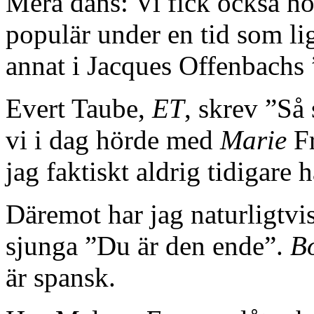
Mera dans: Vi fick också hö
populär under en tid som li
annat i Jacques Offenbachs 
Evert Taube,
ET
, skrev ”Så
vi i dag hörde med
Marie
Fr
jag faktiskt aldrig tidigare
Däremot har jag naturligtvi
sjunga ”Du är den ende”.
B
är spansk.