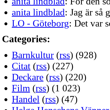
anita lindblad
: För den s
anita lindblad
: Jag är så 
LO - Göteborg
: Det var s
Categories:
Barnkultur
(
rss
) (928)
Citat
(
rss
) (227)
Deckare
(
rss
) (220)
Film
(
rss
) (1 023)
Handel
(
rss
) (47)