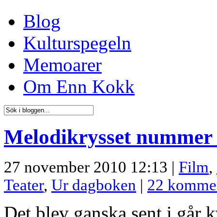
Blog
Kulturspegeln
Memoarer
Om Enn Kokk
Melodikrysset nummer 
27 november 2010 12:13 |
Film
,
Teater
,
Ur dagboken
|
22 kommen
Det blev ganska sent i går 