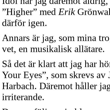
Idol har jag däremot aldrig, 
”Higher” med
Erik
Grönwall
därför igen.
Annars är jag, som mina trog
vet, en musikalisk allätare.
Så det är klart att jag har 
Your Eyes”, som skrevs av
Harbach. Däremot håller j
irriterande.