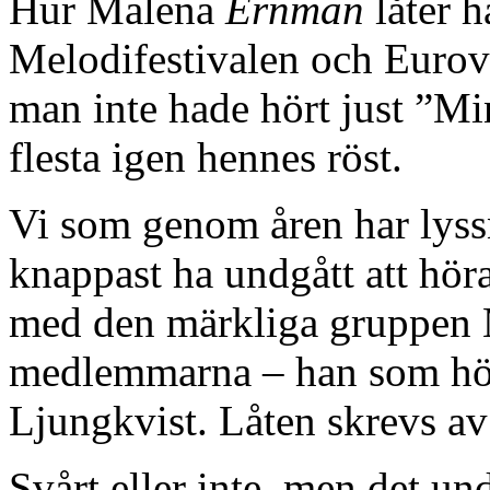
Hur Malena
Ernman
låter h
Melodifestivalen och Eurov
man inte hade hört just ”Mi
flesta igen hennes röst.
Vi som genom åren har lys
knappast ha undgått att hör
med den märkliga gruppen 
medlemmarna – han som hör
Ljungkvist. Låten skrevs a
Svårt eller inte, men det un