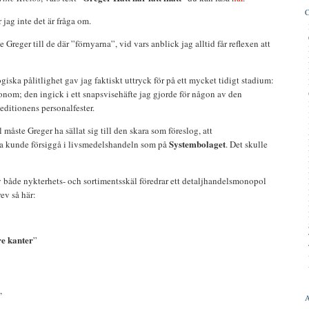
r jag inte det är fråga om.
reger till de där ”förnyarna”, vid vars anblick jag alltid får reflexen att
iska pålitlighet gav jag faktiskt uttryck för på ett mycket tidigt stadium:
nom; den ingick i ett snapsvisehäfte jag gjorde för någon av den
ditionens personalfester.
måste Greger ha sällat sig till den skara som föreslog, att
Systembolaget
na kunde försiggå i livsmedelshandeln som på
. Det skulle
v både nykterhets- och sortimentsskäl föredrar ett detaljhandelsmonopol
ev så här:
re kanter
”
,