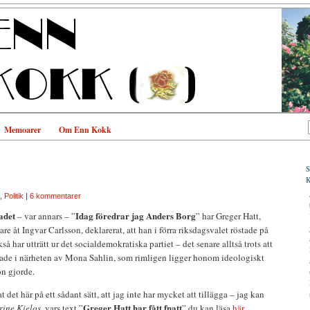
Memoarer
Om Enn Kokk
,
Politik
|
6 kommentarer
adet
Idag föredrar jag Anders Borg
– var annars – ”
” har Greger Hatt,
are åt Ingvar Carlsson, deklarerat, att han i förra riksdagsvalet röstade på
å har utträtt ur det socialdemokratiska partiet – det senare alltså trots att
tade i närheten av Mona Sahlin, som rimligen ligger honom ideologiskt
n gjorde.
et här på ett sådant sätt, att jag inte har mycket att tillägga – jag kan
Greger Hatt har fått fnatt
rine Kielos
, vars text ”
” du kan läsa
här
.