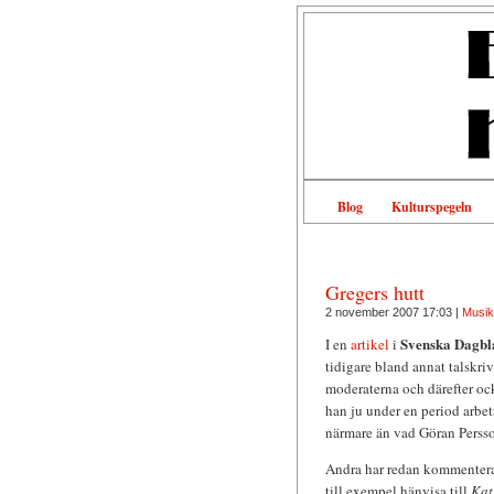
Blog
Kulturspegeln
Gregers hutt
2 november 2007 17:03 |
Musik
Svenska Dagbl
I en
artikel
i
tidigare bland annat talskriv
moderaterna och därefter ocks
han ju under en period arbe
närmare än vad Göran Persso
Andra har redan kommenterat d
till exempel hänvisa till
Kat