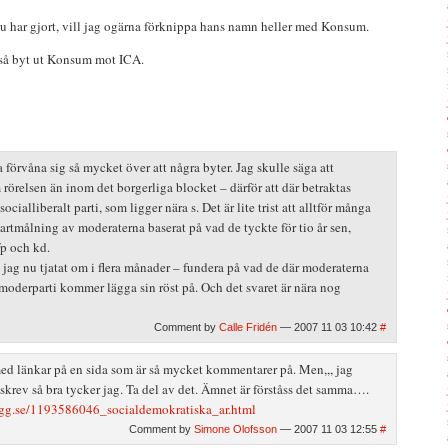
har gjort, vill jag ogärna förknippa hans namn heller med Konsum.
 så byt ut Konsum mot ICA.
a förvåna sig så mycket över att några byter. Jag skulle säga att
 rörelsen än inom det borgerliga blocket – därför att där betraktas
ialliberalt parti, som ligger nära s. Det är lite trist att alltför många
vartmålning av moderaterna baserat på vad de tyckte för tio år sen,
 fp och kd.
t jag nu tjatat om i flera månader – fundera på vad de där moderaterna
t moderparti kommer lägga sin röst på. Och det svaret är nära nog
Comment by
Calle Fridén
— 2007 11 03 10:42
#
ed länkar på en sida som är så mycket kommentarer på. Men,,, jag
 skrev så bra tycker jag. Ta del av det. Ämnet är förståss det samma….
ogg.se/1193586046_socialdemokratiska_ar.html
Comment by
Simone Olofsson
— 2007 11 03 12:55
#