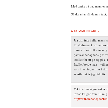
Med tanke på vad mannen nu 
Så ska ni använda min text,
6 KOMMENTARER
Jag tror inte heller man sk
förvåningen är större inom
numer m som ett nära nog soc
partivänner ägnar sig åt s
istället för att ge sig på c,
Istället borde man – vilke
som inte längre trivs i sit
svartbrunt är jag rädd för
Vet inte om någon orkar m
testar. En god vän till mig
http://annalenaheydar.bl