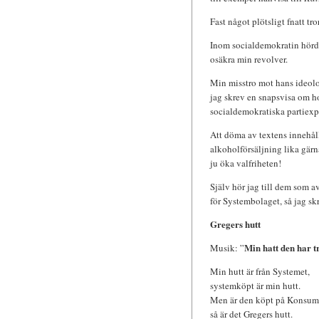
Fast något plötsligt fnatt tro
Inom socialdemokratin hörde G
osäkra min revolver.
Min misstro mot hans ideolog
jag skrev en snapsvisa om ho
socialdemokratiska partiexpe
Att döma av textens innehåll 
alkoholförsäljning lika gär
ju öka valfriheten!
Själv hör jag till dem som a
för Systembolaget, så jag skr
Gregers hutt
Min hatt den har t
Musik: ”
Min hutt är från Systemet,
systemköpt är min hutt.
Men är den köpt på Konsum
så är det Gregers hutt.