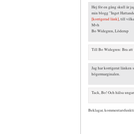
Hej för en gång skull är j
min blogg ”Inget Hattand
[korrigerad länk]
, till vil
Mvh
Bo Widegren, Löderup
Till Bo Widegren: Bra att 
Jag har korrigerat länken så
högermarginalen.
Tack, Bo! Och hälsa ungar
Beklagar, kommentarsfunktio