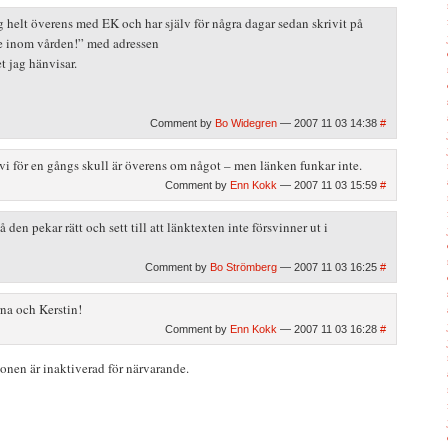
ag helt överens med EK och har själv för några dagar sedan skrivit på
e inom vården!” med adressen
ket jag hänvisar.
Comment by
Bo Widegren
— 2007 11 03 14:38
#
vi för en gångs skull är överens om något – men länken funkar inte.
Comment by
Enn Kokk
— 2007 11 03 15:59
#
 den pekar rätt och sett till att länktexten inte försvinner ut i
Comment by
Bo Strömberg
— 2007 11 03 16:25
#
na och Kerstin!
Comment by
Enn Kokk
— 2007 11 03 16:28
#
nen är inaktiverad för närvarande.