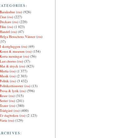
CATEGORIES:
Barnkultur
(
rss
) (928)
Citat
(
rss
) (227)
Deckare
(
rss
) (220)
Film
(
rss
) (1 023)
Handel
(
rss
) (47)
Helga Henschens Vänner
(
rss
)
(37)
I skottgluggen
(
rss
) (69)
Konst & museum
(
rss
) (154)
Korta meningar
(
rss
) (56)
Last chorus
(
rss
) (37)
Mat & dryck
(
rss
) (823)
Media
(
rss
) (1 377)
Musik
(
rss
) (2 303)
Politik
(
rss
) (3 432)
Politikerhistorier
(
rss
) (13)
Prosa & lyrik
(
rss
) (596)
Resor
(
rss
) (315)
Serier
(
rss
) (241)
Teater
(
rss
) (380)
Trädgård
(
rss
) (400)
Ur dagboken
(
rss
) (2 123)
Varia
(
rss
) (129)
ARCHIVES: