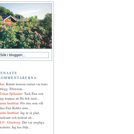
SENASTE
KOMMENTARERNA:
Jan
: Kände honom endast via hans
blogg. Eftersom...
Urban Sjölander
: Tack Enn och
jag hoppas att Du fick med...
anita lindblad
: För den som vill
läsa Enn Kokks sista...
anita lindblad
: Jag är så glad,
tacksam och hedrad att...
LO - Göteborg
: Det var sorgliga
nyheter. Jag har följt...