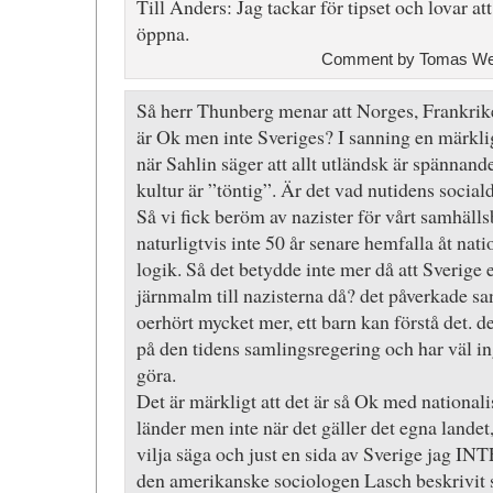
Till Anders: Jag tackar för tipset och lovar a
öppna.
Comment by Tomas Wen
Så herr Thunberg menar att Norges, Frankri
är Ok men inte Sveriges? I sanning en märkli
när Sahlin säger att allt utländsk är spännand
kultur är ”töntig”. Är det vad nutidens social
Så vi fick beröm av nazister för vårt samhäll
naturligtvis inte 50 år senare hemfalla åt nat
logik. Så det betydde inte mer då att Sverige
järnmalm till nazisterna då? det påverkade san
oerhört mycket mer, ett barn kan förstå det. de
på den tidens samlingsregering och har väl in
göra.
Det är märkligt att det är så Ok med nationali
länder men inte när det gäller det egna landet,
vilja säga och just en sida av Sverige jag INTE
den amerikanske sociologen Lasch beskrivi