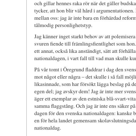
och gillar hennes raka rör när det gäller budsk
tycker, att hon blir väl hård i argumentationen.
mellan oss: jag är inte bara en förhärdad refor
tålmodig personlighetstyp.
Jag känner inget starkt behov av att polemisera
svuren fiende till främlingsfientlighet som hon.
ett annat, också lika anständigt, sätt att förhålla
nationaldagen, i vart fall till vad man skulle 
På vår tomt i Öregrund fladdrar i dag den svens
mot något eller några – det skulle i så fall möj
likasinnade, som har försökt lägga beslag på 
egen del; jag avskyr dem! Jag är inte mer svens
äger ett exemplar av den estniska blå-svart-vita 
samma flaggstång. Och jag är inte ens säker på a
dagen för den svenska nationaldagen: kanske 
en för hela landet gemensam skolavslutningsdag 
nationaldag.