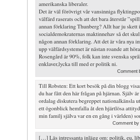
amerikanska liberaler.
Det är väl förövrigt vår vansinniga flyktingpol
välfärd raserats och att det bara återstår ”spil
annan förklaring Thunberg? Allt har ju skett 
socialdemokraternas maktinnehav så det skul
någon annan förklaring. Att det är våra nya 
upp välfärdsystemet är nästan roande att höra.
Rosengård är 90%, folk kan inte svenska språke
enklaver,lycka till med er politik ni.
Comment 
Till Robsten: Ett kort besök på din blogg vis
du har fått den här frågan på hjärnan. Själv är
ordalag diskutera begreppet nationalkänsla uta
ett ögonblick hemfalla åt den hjärtlösa attityd
min familj själva var en en gång i världen) so
Comment b
[…] Läs intressanta inlägg om: politik, eu, li