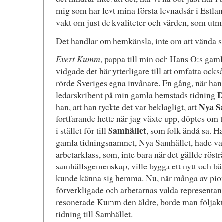
mig som har levt mina första levnadsår i Estlan
vakt om just de kvaliteter och värden, som utmä
Det handlar om hemkänsla, inte om att vända s
Evert Kumm
, pappa till min och Hans O:s ga
vidgade det här ytterligare till att omfatta ock
rörde Sveriges egna invånare. En gång, när han
D
ledarskribent på min gamla hemstads tidning
Nya S
han, att han tyckte det var beklagligt, att
fortfarande hette när jag växte upp, döptes om 
Samhället
i stället för till
, som folk ändå sa. Ha
gamla tidningsnamnet, Nya Samhället, hade varit
arbetarklass, som, inte bara när det gällde röstr
samhällsgemenskap, ville bygga ett nytt och bä
kunde känna sig hemma. Nu, när många av pio
förverkligade och arbetarnas valda representan
resonerade Kumm den äldre, borde man följaktl
tidning till Samhället.