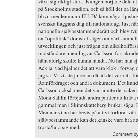
växa sig riktigt stark. Kungen började dela ut
på Stockholms stadion, och så höll det på läng
blivit medlemmar i EU. Då kom något ljushuv
svenska flaggans dag till nationaldag. Just när
nationella självbestämmanderätt och blev tvun
en ”opolitisk” domstol säger om vårt samhäll
utvecklingen och just frågan om alkolholför
motståndare, men Ingvar Carlsson försäkrade
hänt aldrig skulle kunna hända. Nu har han sj
Ack ja, vad hjälper det att vara klok i förväg
jag sa. Vi visste ju redan då att det var rätt, f
Romfördraget och andra dokument. Det kunde
Carlsson också, men det var ju inte det saken
Mona Sahlin förbjuda andra partier att kräva
gammal man i Skinnskatteberg brukar säga: 
Men när vi nu har bevis på att vi förlorat vårt
självbestämmande kan det kanske vara bra att
trösta/lura sig med.
Comment b