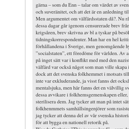
gärna – som du Enn – talar om värdet av svens
och suveränitet, och att det är en anledning till 
Men argumentet om välfärdsstaten då?. Nu råka
dessa dagar går igenom censurerade brev från
krigsåren, brev skrivna av bl a tyskar på besö
tidningskorrespondenter. Man har en hel kriti
förhållandena i Sverige, men genomgående h
”socialstaten”, ett föredöme för världen. Av an
på inget sätt var i konflikt med med den nazis
välfärd var också något som man ville skapa i
dock att det svenska folkhemmet i motsats ti
inte var exkluderande, ja visst fanns det också
mentalsjuka, men här fanns det en välvillig sv
dessa avvikare i folkhemsgemenskapen eller, 
sterilisera dem. Jag tycker att man på intet sät
folkhenmmets samhällsingenjörer som rasist
jag tycker att denna del av vår svenska historia 
för att bygga en nationell retorik på.