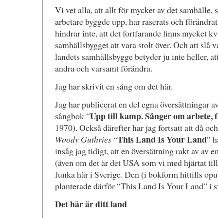
Vi vet alla, att allt för mycket av det samhäll
arbetare byggde upp, har raserats och förändrat
hindrar inte, att det fortfarande finns mycket k
samhällsbygget att vara stolt över. Och att slå 
landets samhällsbygge betyder ju inte heller, att
andra och varsamt förändra.
Jag har skrivit en sång om det här.
Jag har publicerat en del egna översättningar 
Upp till kamp. Sånger om arbete, f
sångbok “
1970). Också därefter har jag fortsatt att då oc
This Land Is Your Land
Woody Guthries
“
” h
insåg jag tidigt, att en översättning rakt av a
(även om det är det USA som vi med hjärtat till 
funka här i Sverige. Den (i bokform hittills opu
planterade därför “This Land Is Your Land” i s
Det här är ditt land