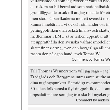
välfärdsmodell som jag tycker är värd att båd
att riskera att bli betraktad som nationalistis
grundläggande orsak till att jag röstade för 
men stod på barrikaderna mot ett svenskt m
kunna innebära att vi också frånhänder oss in
peningpolitiken utan också finans- och skatte
medlemmar i EMU så är risken uppenbar att vi
att upprätthålla den svenska välfärdsmodelle
skattefinansiering, även den borgerliga allians
rasera den på egen hand. mvh Tomas W
Comment by Tomas Wen
Till Thomas Wennerström vill jag säga – jag l
Trädgårds och Berggrens intressanta studie ä
dina utgångspunkter. Samtidigt rekommenderar
30-talets folkhemska flyktingpolitik, det kom
uppsalaforskare som jag tror ska bli mycket g
Comment by anders 