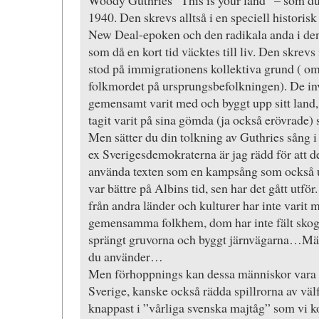
Woody Guthries ”This is your land” – som du h
1940. Den skrevs alltså i en speciell historisk
New Deal-epoken och den radikala anda i de
som då en kort tid väcktes till liv. Den skrevs 
stod på immigrationens kollektiva grund ( om
folkmordet på ursprungsbefolkningen). De i
gemensamt varit med och byggt upp sitt land, 
tagit varit på sina gömda (ja också erövrade) s
Men sätter du din tolkning av Guthries sång i 
ex Sverigesdemokraterna är jag rädd för att d
använda texten som en kampsång som också u
var bättre på Albins tid, sen har det gått utfö
från andra länder och kulturer har inte varit
gemensamma folkhem, dom har inte fält skogen
sprängt gruvorna och byggt järnvägarna…Mär
du använder…
Men förhoppnings kan dessa människor vara 
Sverige, kanske också rädda spillrorna av väl
knappast i ”vårliga svenska majtåg” som vi 