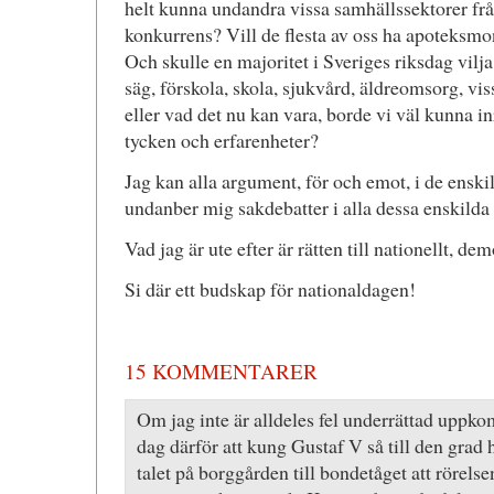
helt kunna undandra vissa samhällssektorer f
konkurrens? Vill de flesta av oss ha apoteksmon
Och skulle en majoritet i Sveriges riksdag vilj
säg, förskola, skola, sjukvård, äldreomsorg, v
eller vad det nu kan vara, borde vi väl kunna in
tycken och erfarenheter?
Jag kan alla argument, för och emot, i de enski
undanber mig sakdebatter i alla dessa enskilda 
Vad jag är ute efter är rätten till nationellt, 
Si där ett budskap för nationaldagen!
15 KOMMENTARER
Om jag inte är alldeles fel underrättad uppk
dag därför att kung Gustaf V så till den grad
talet på borggården till bondetåget att rörelsen