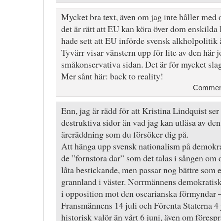
Mycket bra text, även om jag inte håller med om
det är rätt att EU kan köra över dom enskilda
hade sett att EU införde svensk alkholpolitik 
Tyvärr visar vänstern upp för lite av den här j
småkonservativa sidan. Det är för mycket sla
Mer sånt här: back to reality!
Comment
Enn, jag är rädd för att Kristina Lindquist se
destruktiva sidor än vad jag kan utläsa av den
äreräddning som du försöker dig på.
Att hänga upp svensk nationalism på demokrat
de ”fornstora dar” som det talas i sången om 
låta bestickande, men passar nog bättre som e
grannland i väster. Norrmännens demokratisk
i opposition mot den oscarianska förmyndar 
Fransmännens 14 juli och Förenta Staterna 4 j
historisk valör än vårt 6 juni, även om föres