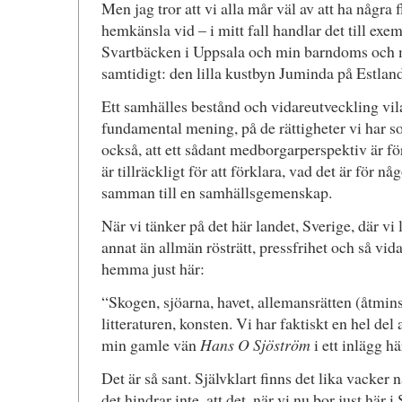
Men jag tror att vi alla mår väl av att ha några f
hemkänsla vid – i mitt fall handlar det till ex
Svartbäcken i Uppsala och min barndoms och 
samtidigt: den lilla kustbyn Juminda på Estlan
Ett samhälles bestånd och vidareutveckling vilar
fundamental mening, på de rättigheter vi har 
också, att ett sådant medborgarperspektiv är för
är tillräckligt för att förklara, vad det är för 
samman till en samhällsgemenskap.
När vi tänker på det här landet, Sverige, där vi 
annat än allmän rösträtt, pressfrihet och så vid
hemma just här:
“Skogen, sjöarna, havet, allemansrätten (åtmin
litteraturen, konsten. Vi har faktiskt en hel del 
min gamle vän
Hans O Sjöström
i ett inlägg hä
Det är så sant. Självklart finns det lika vacker
det hindrar inte, att det, när vi nu bor just här 