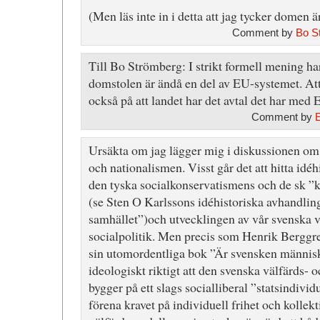
(Men läs inte in i detta att jag tycker domen är
Comment by
Bo S
Till Bo Strömberg: I strikt formell mening h
domstolen är ändå en del av EU-systemet. Att
också på att landet har det avtal det har med 
Comment by
Ursäkta om jag lägger mig i diskussionen om
och nationalismen. Visst går det att hitta idé
den tyska socialkonservatismens och de sk ”k
(se Sten O Karlssons idéhistoriska avhandling
samhället”)och utvecklingen av vår svenska v
socialpolitik. Men precis som Henrik Berggre
sin utomordentliga bok ”Är svensken människ
ideologiskt riktigt att den svenska välfärds- 
bygger på ett slags socialliberal ”statsindivi
förena kravet på individuell frihet och kollekt