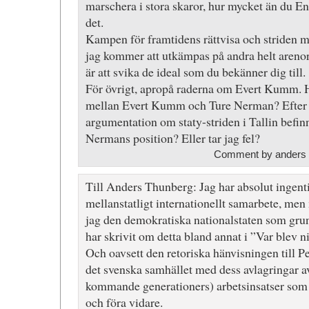
marschera i stora skaror, hur mycket än du E
det.
Kampen för framtidens rättvisa och striden mo
jag kommer att utkämpas på andra helt areno
är att svika de ideal som du bekänner dig till.
För övrigt, apropå raderna om Evert Kumm. 
mellan Evert Kumm och Ture Nerman? Efter at
argumentation om staty-striden i Tallin befin
Nermans position? Eller tar jag fel?
Comment by anders 
Till Anders Thunberg: Jag har absolut ingent
mellanstatligt internationellt samarbete, me
jag den demokratiska nationalstaten som grun
har skrivit om detta bland annat i ”Var blev n
Och oavsett den retoriska hänvisningen till Pe
det svenska samhället med dess avlagringar 
kommande generationers) arbetsinsatser som n
och föra vidare.