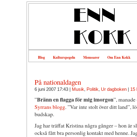
Blog
Kulturspegeln
Memoarer
Om Enn Kokk
På nationaldagen
6 juni 2007 17:43 |
Musik
,
Politik
,
Ur dagboken
|
15
Bränn en flagga för mig imorgon
”
”, manade 
Syrrans blogg
. ”Var inte stolt över ditt land”, l
budskap.
Jag har träffat Kristina några gånger – hon är 
också fått bra personlig kontakt med henne. Jag