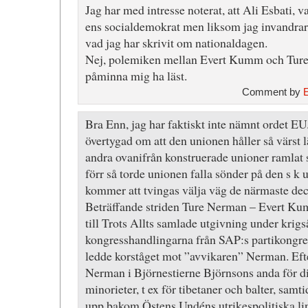
Jag har med intresse noterat, att Ali Esbati, 
ens socialdemokrat men liksom jag invandrare
vad jag har skrivit om nationaldagen.
Nej, polemiken mellan Evert Kumm och Ture
påminna mig ha läst.
Comment by
Bra Enn, jag har faktiskt inte nämnt ordet EU.
övertygad om att den unionen håller så värst l
andra ovanifrån konstruerade unioner ramlat
förr så torde unionen falla sönder på den s k
kommer att tvingas välja väg de närmaste de
Beträffande striden Ture Nerman – Evert Ku
till Trots Allts samlade utgivning under krig
kongresshandlingarna från SAP:s partikongr
ledde korståget mot ”avvikaren” Nerman. Efte
Nerman i Björnestierne Björnsons anda för di
minorieter, t ex för tibetaner och balter, sa
upp bakom Östens Undéns utrikespolitiska linj