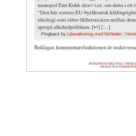
monopol Enn Kokk skrev t.ex. om detta i ett 
“Den här sortens EU-byråkratisk klåfingrighe
ideologi som sätter likhetstecken mellan d
apropå alkoholpolitiken. [↩] […]
Pingback by
Liberalisering med förhinder : Henr
Beklagar, kommentarsfunktionen är inaktiverad
WORDPRESS
MED
POOL THEME
D
INLÄGG
OCH
KOMMENTA