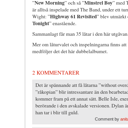
New Morning
Minstrel Boy
”
” och så ”
” med T
är alltså inspelade med The Band, under ett tu
Highway 61 Revisited
Wight: ”
” blev utmärkt 
Tonight
” enastående.
Sammanlagt får man 35 låtar i den här utgåvan
Mer om låturvalet och inspelningarna finns att 
medföljer det det här dubbelalbumet.
2 KOMMENTARER
Det är spännande att få låtarna ”without overd
”råkopian” blir intressantare än den bearbeta
kommer fram på ett annat sätt. Belle Isle, exe
berörande i den avskalade versionen. Dylan är
han tar i blir till guld.
Comment by
anit