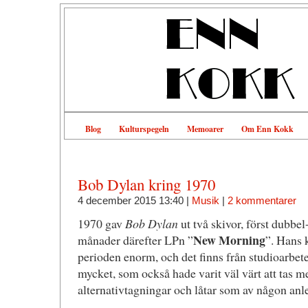
Blog
Kulturspegeln
Memoarer
Om Enn Kokk
Bob Dylan kring 1970
4 december 2015 13:40 |
Musik
|
2 kommentarer
1970 gav
Bob Dylan
ut två skivor, först dubbe
New Morning
månader därefter LPn ”
”. Hans 
perioden enorm, och det finns från studioarbet
mycket, som också hade varit väl värt att tas m
alternativtagningar och låtar som av någon anl