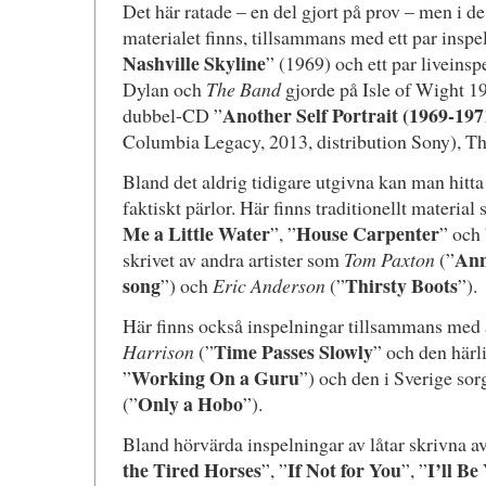
Det här ratade – en del gjort på prov – men i de
materialet finns, tillsammans med ett par inspe
Nashville Skyline
” (1969) och ett par liveinsp
Dylan och
The Band
gjorde på Isle of Wight 1
Another Self Portrait (1969-197
dubbel-CD ”
Columbia Legacy, 2013, distribution Sony), Th
Bland det aldrig tidigare utgivna kan man hitta
faktiskt pärlor. Här finns traditionellt material
Me a Little Water
House Carpenter
”, ”
” och 
Ann
skrivet av andra artister som
Tom Paxton
(”
song
Thirsty Boots
”) och
Eric Anderson
(”
”).
Här finns också inspelningar tillsammans med 
Time Passes Slowly
Harrison
(”
” och den härl
Working On a Guru
”
”) och den i Sverige so
Only a Hobo
(”
”).
Bland hörvärda inspelningar av låtar skrivna a
the Tired Horses
If Not for You
I’ll B
”, ”
”, ”