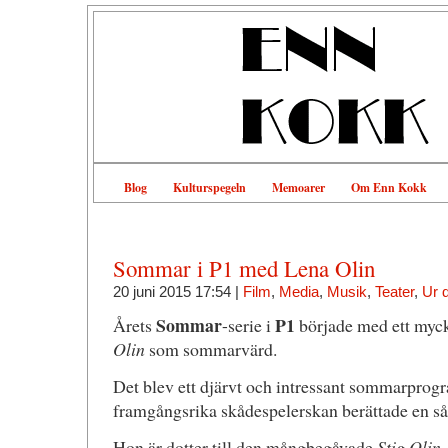
Blog
Kulturspegeln
Memoarer
Om Enn Kokk
Sommar i P1 med Lena Olin
20 juni 2015 17:54 |
Film
,
Media
,
Musik
,
Teater
,
Ur 
Sommar
P1
Årets
-serie i
började med ett myc
Olin
som sommarvärd.
Det blev ett djärvt och intressant sommarprog
framgångsrika skådespelerskan berättade en så m
Hon är dotter till den mångbegåvade
Stig Olin