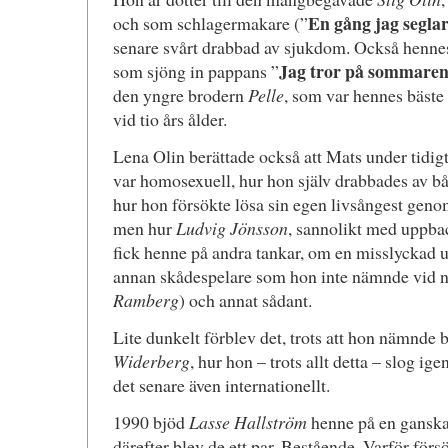
En gång jag segla
och som schlagermakare (”
senare svårt drabbad av sjukdom. Också hennes
Jag tror på sommare
som sjöng in pappans ”
den yngre brodern
Pelle
, som var hennes bäste
vid tio års ålder.
Lena Olin berättade också att Mats under tidigt
var homosexuell, hur hon själv drabbades av bå
hur hon försökte lösa sin egen livsångest genom
men hur
Ludvig Jönsson
, sannolikt med uppb
fick henne på andra tankar, om en misslyckad
annan skådespelare som hon inte nämnde vid 
Ramberg
) och annat sådant.
Lite dunkelt förblev det, trots att hon nämnd
Widerberg
, hur hon – trots allt detta – slog ig
det senare även internationellt.
1990 bjöd
Lasse Hallström
henne på en ganska
därefter blev de ett par. Bestående. Varför för