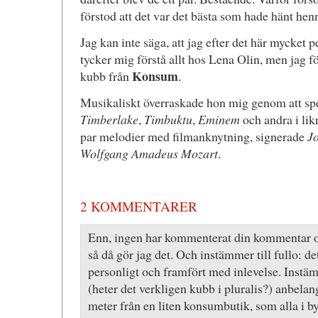
förstod att det var det bästa som hade hänt hen
Jag kan inte säga, att jag efter det här mycke
tycker mig förstå allt hos Lena Olin, men jag fö
Konsum
kubb från
.
Musikaliskt överraskade hon mig genom att spe
Timberlake
,
Timbuktu
,
Eminem
och andra i lik
par melodier med filmanknytning, signerade
J
Wolfgang Amadeus Mozart
.
2 KOMMENTARER
Enn, ingen har kommenterat din kommentar 
så då gör jag det. Och instämmer till fullo: de
personligt och framfört med inlevelse. Inst
(heter det verkligen kubb i pluralis?) anbela
meter från en liten konsumbutik, som alla i 