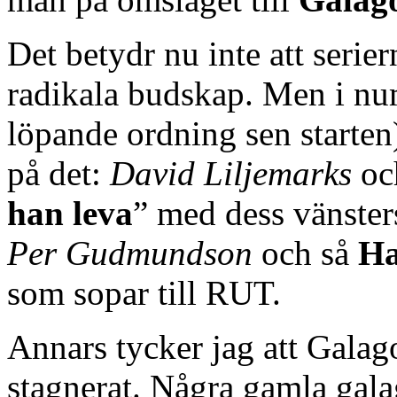
Det betydr nu inte att serier
radikala budskap. Men i n
löpande ordning sen starten
på det:
David Liljemarks
o
han leva
” med dess vänste
Per Gudmundson
och så
Ha
som sopar till RUT.
Annars tycker jag att Galago
stagnerat. Några gamla gal