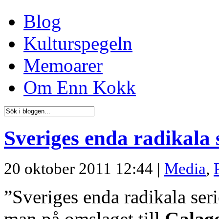
Blog
Kulturspegeln
Memoarer
Om Enn Kokk
Sveriges enda radikala 
20 oktober 2011 12:44 |
Media
,
”Sveriges enda radikala seri
man på omslaget till
Galag