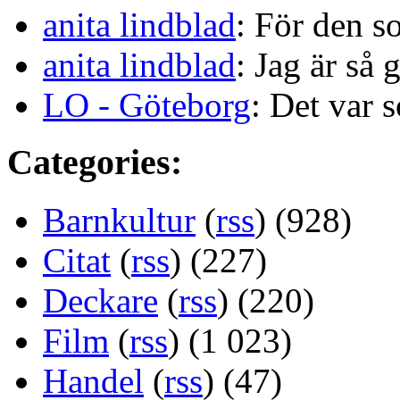
anita lindblad
: För den s
anita lindblad
: Jag är så 
LO - Göteborg
: Det var s
Categories:
Barnkultur
(
rss
) (928)
Citat
(
rss
) (227)
Deckare
(
rss
) (220)
Film
(
rss
) (1 023)
Handel
(
rss
) (47)