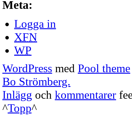
Meta:
Logga in
XFN
WP
WordPress
med
Pool theme
Bo Strömberg.
Inlägg
och
kommentarer
fee
^
Topp
^